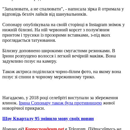
"Запалювати, а не спалювати", - написала зірка й отримала у
відповідь безліч лайків від шанувальників.
Сопонару опублікувала на своїй сторінці в Instagram знімок у
нижній білизні. На ній червоний корсет з полум'яним
принтом і трусики із прозорими вставками, з-під яких
проглядається татуювання.
Білизну доповнено широкими смугастими резинками. В
Ірини розпущено волосся і легкий вечірній макіяж. Вона
задумливо позує на камеру.
Також актриса поділилася чорно-білим фото, на якому вона
позує зі спини в чорному мереживному трико.
Нагадаємо, у 2018 році селебріті виступали за збереження
ялинок.
Ірина Сопонару також була противницею
живої
новорічної прикраси.
Шоу Кварталу 95 змінило мову своїх новин
Новини від
Корреспондент.net
в Telegram. Підписуйтесь на