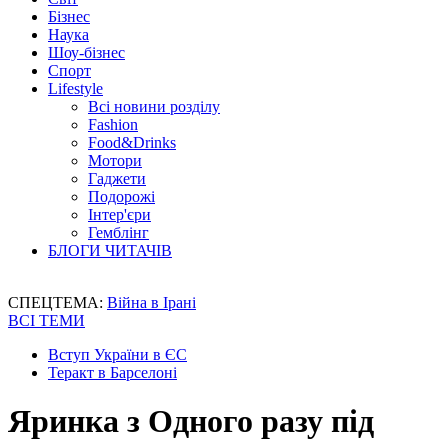
Бізнес
Наука
Шоу-бізнес
Спорт
Lifestyle
Всі новини розділу
Fashion
Food&Drinks
Мотори
Гаджети
Подорожі
Інтер'єри
Гемблінг
БЛОГИ ЧИТАЧІВ
СПЕЦТЕМА:
Війна в Ірані
ВСІ ТЕМИ
Вступ України в ЄС
Теракт в Барселоні
Яринка з Одного разу під