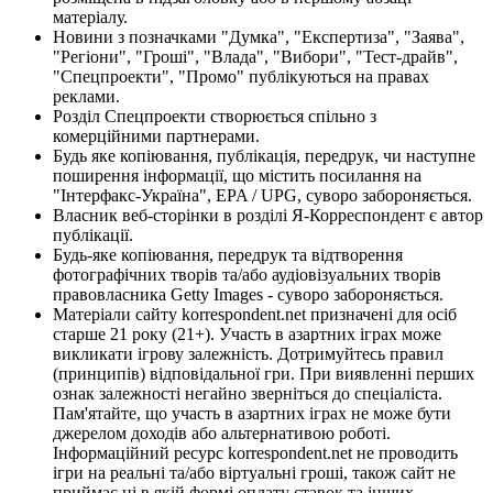
матеріалу.
Новини з позначками "Думка", "Експертиза", "Заява",
"Регіони", "Гроші", "Влада", "Вибори", "Тест-драйв",
"Спецпроекти", "Промо" публікуються на правах
реклами.
Розділ Спецпроекти створюється спільно з
комерційними партнерами.
Будь яке копіювання, публікація, передрук, чи наступне
поширення інформації, що містить посилання на
"Інтерфакс-Україна", EPA / UPG, суворо забороняється.
Власник веб-сторінки в розділі Я-Корреспондент є автор
публікації.
Будь-яке копіювання, передрук та відтворення
фотографічних творів та/або аудіовізуальних творів
правовласника Getty Images - суворо забороняється.
Матеріали сайту korrespondent.net призначені для осіб
старше 21 року (21+). Участь в азартних іграх може
викликати ігрову залежність. Дотримуйтесь правил
(принципів) відповідальної гри. При виявленні перших
ознак залежності негайно зверніться до спеціаліста.
Пам'ятайте, що участь в азартних іграх не може бути
джерелом доходів або альтернативою роботі.
Інформаційний ресурс korrespondent.net не проводить
ігри на реальні та/або віртуальні гроші, також сайт не
приймає ні в якій формі оплату ставок та інших