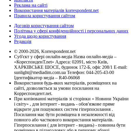
Реклама на сайті
Використання матеріалів korrespondent.net
Правила користування сайтом
Договір користування сайтом
Політика у сфері конфіденційності і персональних даних
Угода щодо користування
Редакція
© 2000-2026, Korrespondent.net
Суб'єкт у сфері онлайн-медіа Назва онлайн-медіа –
«КореспонденТ.net» Адреса: 02091, місто Київ,
ХАРКІВСЬКЕ ШОСЕ, будинок 172-Б, офіс 208/1 E-mail:
sunlight@mediadim.com.ua
Телефон: 044-205-43-00
Ідентифікатор медіа – R40-06068
Використання будь-яких матеріалів, розміщених на
сайті, дозволяється за умови посилання на
Корреспондент.net.
При копіюванні матеріалів зі сторінки « Новини України
і світу» , для інтернет - видань - обов'язкове пряме
відкрите для пошукових систем гіперпосилання .
Посилання має бути розміщена в незалежності від
повного або часткового використання матеріалів.
Гіперпосилання ( для інтернет - видань) - повинна бути
розміщена в підзаголовку або в першому абзаці