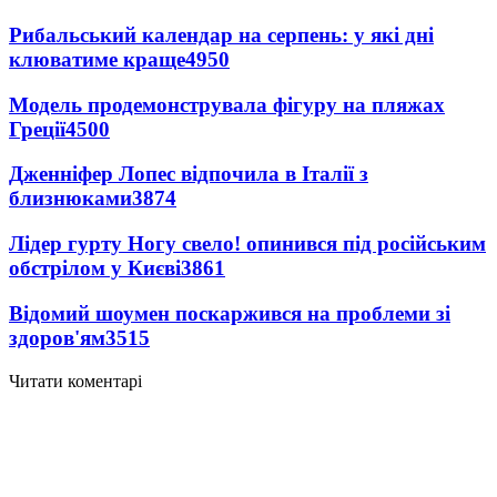
Рибальський календар на серпень: у які дні
клюватиме краще
4950
Модель продемонструвала фігуру на пляжах
Греції
4500
Дженніфер Лопес відпочила в Італії з
близнюками
3874
Лідер гурту Ногу свело! опинився під російським
обстрілом у Києві
3861
Відомий шоумен поскаржився на проблеми зі
здоров'ям
3515
Читати коментарі