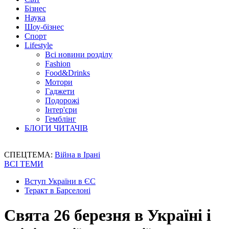
Бізнес
Наука
Шоу-бізнес
Спорт
Lifestyle
Всі новини розділу
Fashion
Food&Drinks
Мотори
Гаджети
Подорожі
Інтер'єри
Гемблінг
БЛОГИ ЧИТАЧІВ
СПЕЦТЕМА:
Війна в Ірані
ВСІ ТЕМИ
Вступ України в ЄС
Теракт в Барселоні
Свята 26 березня в Україні і