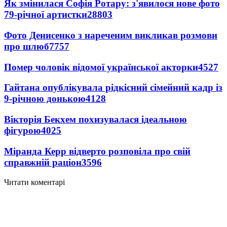
Як змінилася Софія Ротару: з'явилося нове фото
79-річної артистки
28803
Фото Денисенко з нареченим викликав розмови
про шлюб
7757
Помер чоловік відомої української акторки
4527
Гайтана опублікувала рідкісний сімейний кадр із
9-річною донькою
4128
Вікторія Бекхем похизувалася ідеальною
фігурою
4025
Міранда Керр відверто розповіла про свій
справжній раціон
3596
Читати коментарі