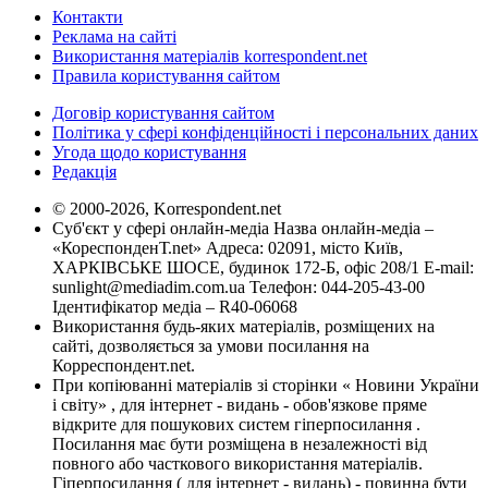
Контакти
Реклама на сайті
Використання матеріалів korrespondent.net
Правила користування сайтом
Договір користування сайтом
Політика у сфері конфіденційності і персональних даних
Угода щодо користування
Редакція
© 2000-2026, Korrespondent.net
Суб'єкт у сфері онлайн-медіа Назва онлайн-медіа –
«КореспонденТ.net» Адреса: 02091, місто Київ,
ХАРКІВСЬКЕ ШОСЕ, будинок 172-Б, офіс 208/1 E-mail:
sunlight@mediadim.com.ua
Телефон: 044-205-43-00
Ідентифікатор медіа – R40-06068
Використання будь-яких матеріалів, розміщених на
сайті, дозволяється за умови посилання на
Корреспондент.net.
При копіюванні матеріалів зі сторінки « Новини України
і світу» , для інтернет - видань - обов'язкове пряме
відкрите для пошукових систем гіперпосилання .
Посилання має бути розміщена в незалежності від
повного або часткового використання матеріалів.
Гіперпосилання ( для інтернет - видань) - повинна бути