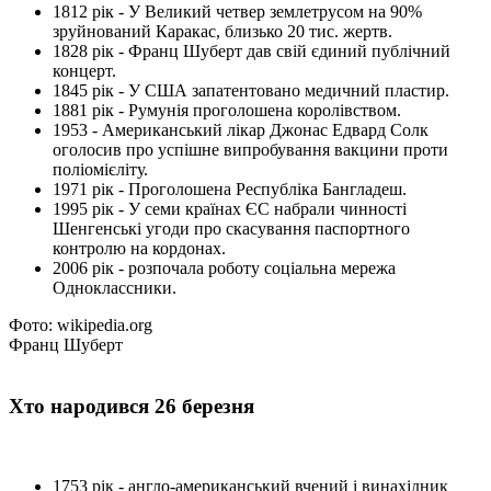
1812 рік - У Великий четвер землетрусом на 90%
зруйнований Каракас, близько 20 тис. жертв.
1828 рік - Франц Шуберт дав свій єдиний публічний
концерт.
1845 рік - У США запатентовано медичний пластир.
1881 рік - Румунія проголошена королівством.
1953 - Американський лікар Джонас Едвард Солк
оголосив про успішне випробування вакцини проти
поліомієліту.
1971 рік - Проголошена Республіка Бангладеш.
1995 рік - У семи країнах ЄС набрали чинності
Шенгенські угоди про скасування паспортного
контролю на кордонах.
2006 рік - розпочала роботу соціальна мережа
Одноклассники.
Фото: wikipedia.org
Франц Шуберт
Хто народився 26 березня
1753 рік - англо-американський вчений і винахідник