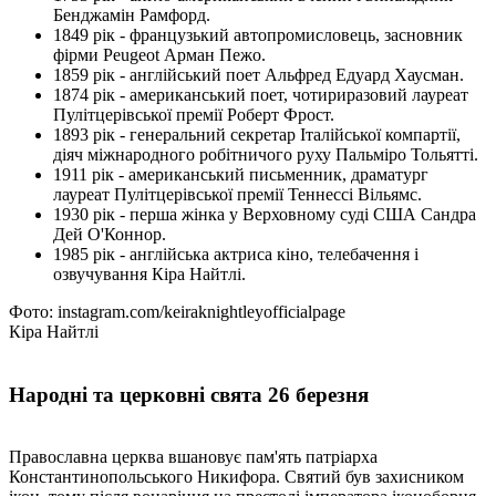
Бенджамін Рамфорд.
1849 рік - французький автопромисловець, засновник
фірми Peugeot Арман Пежо.
1859 рік - англійський поет Альфред Едуард Хаусман.
1874 рік - американський поет, чотириразовий лауреат
Пулітцерівської премії Роберт Фрост.
1893 рік - генеральний секретар Італійської компартії,
діяч міжнародного робітничого руху Пальміро Тольятті.
1911 рік - американський письменник, драматург
лауреат Пулітцерівської премії Теннессі Вільямс.
1930 рік - перша жінка у Верховному суді США Сандра
Дей О'Коннор.
1985 рік - англійська актриса кіно, телебачення і
озвучування Кіра Найтлі.
Фото: instagram.com/keiraknightleyofficialpage
Кіра Найтлі
Народні та церковні свята 26 березня
Православна церква вшановує пам'ять патріарха
Константинопольського Никифора. Святий був захисником