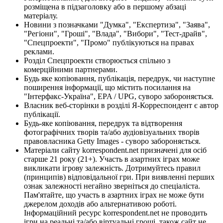
розміщена в підзаголовку або в першому абзаці
матеріалу.
Новини з позначками "Думка", "Експертиза", "Заява",
"Регіони", "Гроші", "Влада", "Вибори", "Тест-драйв",
"Спецпроекти", "Промо" публікуються на правах
реклами.
Розділ Спецпроекти створюється спільно з
комерційними партнерами.
Будь яке копіювання, публікація, передрук, чи наступне
поширення інформації, що містить посилання на
"Інтерфакс-Україна", EPA / UPG, суворо забороняється.
Власник веб-сторінки в розділі Я-Корреспондент є автор
публікації.
Будь-яке копіювання, передрук та відтворення
фотографічних творів та/або аудіовізуальних творів
правовласника Getty Images - суворо забороняється.
Матеріали сайту korrespondent.net призначені для осіб
старше 21 року (21+). Участь в азартних іграх може
викликати ігрову залежність. Дотримуйтесь правил
(принципів) відповідальної гри. При виявленні перших
ознак залежності негайно зверніться до спеціаліста.
Пам'ятайте, що участь в азартних іграх не може бути
джерелом доходів або альтернативою роботі.
Інформаційний ресурс korrespondent.net не проводить
ігри на реальні та/або віртуальні гроші, також сайт не