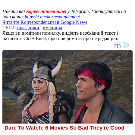
Новини від
Корреспондент.net
у Telegram. Підписуйтесь на
наш канал
https://t.me/korrespondentnet
Читайте Korrespondent.net в Google News
ТЕГИ:
праздники
,
именины
Якщо ви помітили помилку, виділіть необхідний текст і
натисніть Ctrl + Enter, щоб повідомити про це редакцію.