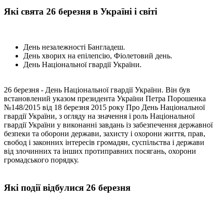
Які свята 26 березня в Україні і світі
День незалежності Бангладеш.
День хворих на епілепсію, Фіолетовий день.
День Національної гвардії України.
26 березня - День Національної гвардії України. Він був
встановлений указом президента України Петра Порошенка
№148/2015 від 18 березня 2015 року Про День Національної
гвардії України, з огляду на значення і роль Національної
гвардії України у виконанні завдань із забезпечення державної
безпеки та оборони держави, захисту і охорони життя, прав,
свобод і законних інтересів громадян, суспільства і держави
від злочинних та інших протиправних посягань, охорони
громадського порядку.
Які події відбулися 26 березня