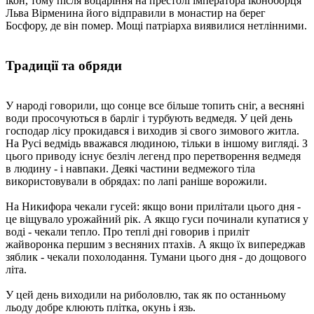
ікон, тому після воцаріння на престолі імператора іконоборця
Льва Вірменина його відправили в монастир на берег
Босфору, де він помер. Мощі патріарха виявилися нетлінними.
Традиції та обряди
У народі говорили, що сонце все більше топить сніг, а весняні
води просочуються в барліг і турбують ведмедя. У цей день
господар лісу прокидався і виходив зі свого зимового житла.
На Русі ведмідь вважався людиною, тільки в іншому вигляді. З
цього приводу існує безліч легенд про перетворення ведмедя
в людину - і навпаки. Деякі частини ведмежого тіла
використовували в обрядах: по лапі раніше ворожили.
На Никифора чекали гусей: якщо вони прилітали цього дня -
це віщувало урожайний рік. А якщо гуси починали купатися у
воді - чекали тепло. Про теплі дні говорив і приліт
жайворонка першим з весняних птахів. А якщо їх випереджав
зяблик - чекали похолодання. Тумани цього дня - до дощового
літа.
У цей день виходили на риболовлю, так як по останньому
льоду добре клюють плітка, окунь і язь.