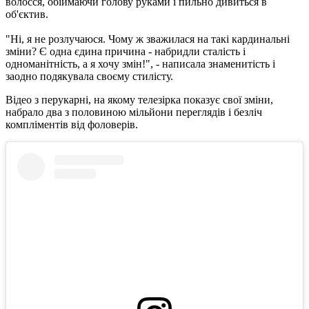
волосся, обіймаючи голову руками і пильно дивиться в
об'єктив.
"Ні, я не розлучаюся. Чому ж зважилася на такі кардинальні
зміни? Є одна єдина причина - набридли сталість і
одноманітність, а я хочу змін!", - написала знаменитість і
заодно подякувала своєму стилісту.
Відео з перукарні, на якому телезірка показує свої зміни,
набрало два з половиною мільйони переглядів і безліч
компліментів від фоловерів.