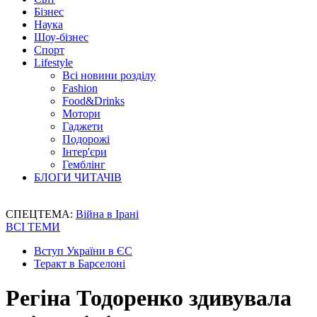
Бізнес
Наука
Шоу-бізнес
Спорт
Lifestyle
Всі новини розділу
Fashion
Food&Drinks
Мотори
Гаджети
Подорожі
Інтер'єри
Гемблінг
БЛОГИ ЧИТАЧІВ
СПЕЦТЕМА:
Війна в Ірані
ВСІ ТЕМИ
Вступ України в ЄС
Теракт в Барселоні
Регіна Тодоренко здивувала