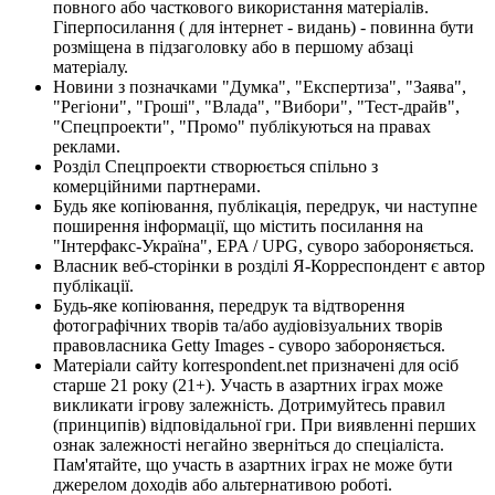
повного або часткового використання матеріалів.
Гіперпосилання ( для інтернет - видань) - повинна бути
розміщена в підзаголовку або в першому абзаці
матеріалу.
Новини з позначками "Думка", "Експертиза", "Заява",
"Регіони", "Гроші", "Влада", "Вибори", "Тест-драйв",
"Спецпроекти", "Промо" публікуються на правах
реклами.
Розділ Спецпроекти створюється спільно з
комерційними партнерами.
Будь яке копіювання, публікація, передрук, чи наступне
поширення інформації, що містить посилання на
"Інтерфакс-Україна", EPA / UPG, суворо забороняється.
Власник веб-сторінки в розділі Я-Корреспондент є автор
публікації.
Будь-яке копіювання, передрук та відтворення
фотографічних творів та/або аудіовізуальних творів
правовласника Getty Images - суворо забороняється.
Матеріали сайту korrespondent.net призначені для осіб
старше 21 року (21+). Участь в азартних іграх може
викликати ігрову залежність. Дотримуйтесь правил
(принципів) відповідальної гри. При виявленні перших
ознак залежності негайно зверніться до спеціаліста.
Пам'ятайте, що участь в азартних іграх не може бути
джерелом доходів або альтернативою роботі.