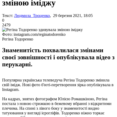
зміною іміджу
Текст:
Людмила Троценко
, 29 березня 2021, 18:05
0
2479
Фото: instagram.com/reginatodorenko
Регіна Тодоренко
Знаменитість похвалилася змінами
своєї зовнішності і опублікувала відео з
перукарні.
Популярна українська телеведуча Регіна Тодоренко змінила
свій імідж. Нові фото б'юті-перетворення зірка опублікувала в
Instagram.
На кадрах, знятих фотографом Юлією Ромашкіною, Регіна
постала з новою стрижкою в бежевому вбранні з відкритими
плечима. На спині з лівого боку у знаменитості видно
татуювання у вигляді ієрогліфів. Тодоренко ніжно торкає