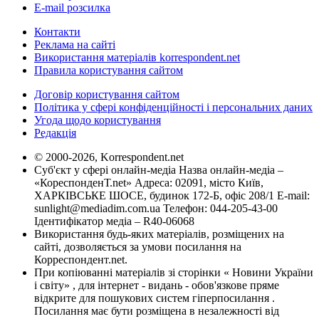
E-mail розсилка
Контакти
Реклама на сайті
Використання матеріалів korrespondent.net
Правила користування сайтом
Договір користування сайтом
Політика у сфері конфіденційності і персональних даних
Угода щодо користування
Редакція
© 2000-2026, Korrespondent.net
Суб'єкт у сфері онлайн-медіа Назва онлайн-медіа –
«КореспонденТ.net» Адреса: 02091, місто Київ,
ХАРКІВСЬКЕ ШОСЕ, будинок 172-Б, офіс 208/1 E-mail:
sunlight@mediadim.com.ua
Телефон: 044-205-43-00
Ідентифікатор медіа – R40-06068
Використання будь-яких матеріалів, розміщених на
сайті, дозволяється за умови посилання на
Корреспондент.net.
При копіюванні матеріалів зі сторінки « Новини України
і світу» , для інтернет - видань - обов'язкове пряме
відкрите для пошукових систем гіперпосилання .
Посилання має бути розміщена в незалежності від