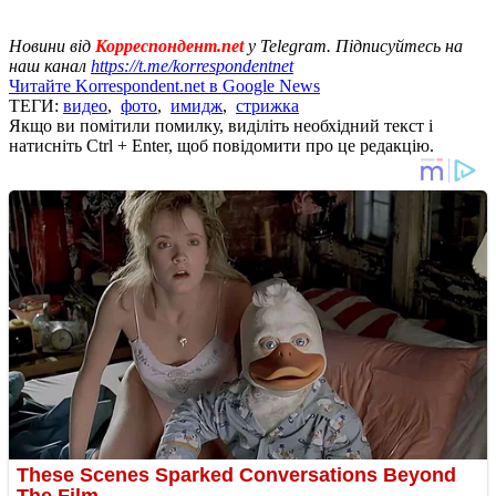
Новини від
Корреспондент.net
у Telegram. Підписуйтесь на
наш канал
https://t.me/korrespondentnet
Читайте Korrespondent.net в Google News
ТЕГИ:
видео
,
фото
,
имидж
,
стрижка
Якщо ви помітили помилку, виділіть необхідний текст і
натисніть Ctrl + Enter, щоб повідомити про це редакцію.