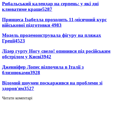
Рибальський календар на серпень: у які дні
клюватиме краще
5287
Принцеса Ізабелла проходить 11-місячний курс
військової підготовки
4983
Модель продемонструвала фігуру на пляжах
Греції
4523
Лідер гурту Ногу свело! опинився під російським
обстрілом у Києві
3942
Дженніфер Лопес відпочила в Італії з
близнюками
3928
Відомий шоумен поскаржився на проблеми зі
здоров'ям
3527
Читати коментарі