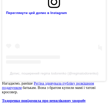
Переглянути цей допис в Instagram
Допис, поширений regina todorenko (@reginatodorenko)
Нагадаємо, раніше
Регіна здивувала публіку розкішним
подарунком
батькам. Вона з братом купили мамі і татові
кросовер.
Тодоренко повідомила про невиліковну хворобу