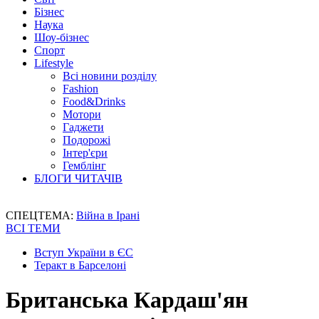
Бізнес
Наука
Шоу-бізнес
Спорт
Lifestyle
Всі новини розділу
Fashion
Food&Drinks
Мотори
Гаджети
Подорожі
Інтер'єри
Гемблінг
БЛОГИ ЧИТАЧІВ
СПЕЦТЕМА:
Війна в Ірані
ВСІ ТЕМИ
Вступ України в ЄС
Теракт в Барселоні
Британська Кардаш'ян