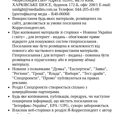
«КореспонденТ.net» Адреса: 02091, місто Київ,
ХАРКІВСЬКЕ ШОСЕ, будинок 172-Б, офіс 208/1 E-mail:
sunlight@mediadim.com.ua
Телефон: 044-205-43-00
Ідентифікатор медіа – R40-06068
Використання будь-яких матеріалів, розміщених на
сайті, дозволяється за умови посилання на
Корреспондент.net.
При копіюванні матеріалів зі сторінки « Новини України
і світу» , для інтернет - видань - обов'язкове пряме
відкрите для пошукових систем гіперпосилання .
Посилання має бути розміщена в незалежності від
повного або часткового використання матеріалів.
Гіперпосилання ( для інтернет - видань) - повинна бути
розміщена в підзаголовку або в першому абзаці
матеріалу.
Новини з позначками "Думка", "Експертиза", "Заява",
"Регіони", "Гроші", "Влада", "Вибори", "Тест-драйв",
"Спецпроекти", "Промо" публікуються на правах
реклами.
Розділ Спецпроекти створюється спільно з
комерційними партнерами.
Будь яке копіювання, публікація, передрук, чи наступне
поширення інформації, що містить посилання на
"Інтерфакс-Україна", EPA / UPG, суворо забороняється.
Власник веб-сторінки в розділі Я-Корреспондент є автор