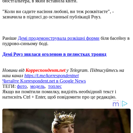
бюстгальтера, в який вставила квіти.
"Коли ви садите насіння любові, ви теж розквітаєте", -
зазначила в підписі до останньої публікації Роуз.
Раніше
Демі продемонструвала розкішні форми
біля басейну в
пудрово-синьому боді.
Демі Роуз знялася оголеною в пелюстках троянд
Новини від
Корреспондент.net
у Telegram. Підписуйтесь на
наш канал
https://t.me/korrespondentnet
Читайте Korrespondent.net в Google News
ТЕГИ:
фото
,
модель
,
топлес
Якщо ви помітили помилку, виділіть необхідний текст і
натисніть Ctrl + Enter, щоб повідомити про це редакцію.