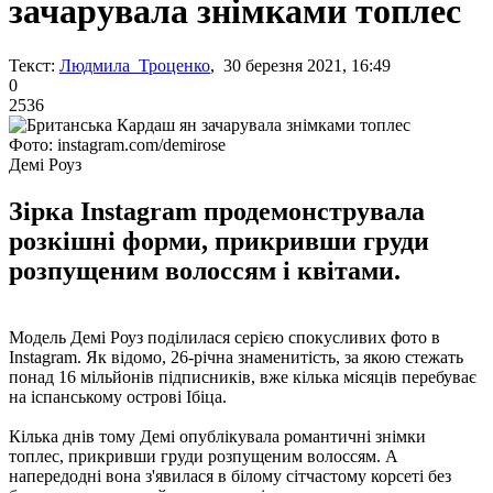
зачарувала знімками топлес
Текст:
Людмила Троценко
, 30 березня 2021, 16:49
0
2536
Фото: instagram.com/demirose
Демі Роуз
Зірка Instagram продемонструвала
розкішні форми, прикривши груди
розпущеним волоссям і квітами.
Модель Демі Роуз поділилася серією спокусливих фото в
Instagram. Як відомо, 26-річна знаменитість, за якою стежать
понад 16 мільйонів підписників, вже кілька місяців перебуває
на іспанському острові Ібіца.
Кілька днів тому Демі опублікувала романтичні знімки
топлес, прикривши груди розпущеним волоссям. А
напередодні вона з'явилася в білому сітчастому корсеті без