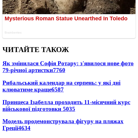
ЧИТАЙТЕ ТАКОЖ
Як змінилася Софія Ротару: з'явилося нове фото
79-річної артистки
7760
Рибальський календар на серпень: у які дні
клюватиме краще
6587
Принцеса Ізабелла проходить 11-місячний курс
військової підготовки
5035
Модель продемонструвала фігуру на пляжах
Греції
4634