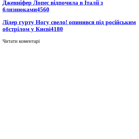
Дженніфер Лопес відпочила в Італії з
близнюками
4560
Лідер гурту Ногу свело! опинився під російським
обстрілом у Києві
4180
Читати коментарі