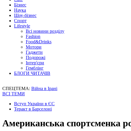
Бізнес
Наука
Шоу-бізнес
Спорт
Lifestyle
Всі новини розділу
Fashion
Food&Drinks
Мотори
Гаджети
Подорожі
Інтер'єри
Гемблінг
БЛОГИ ЧИТАЧІВ
СПЕЦТЕМА:
Війна в Ірані
ВСІ ТЕМИ
Вступ України в ЄС
Теракт в Барселоні
Американська спортсменка р