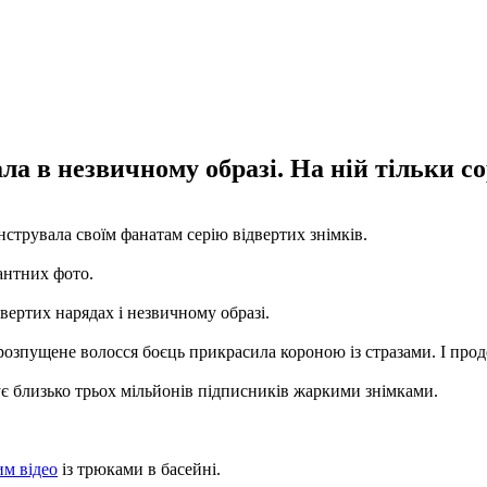
ла в незвичному образі. На ній тільки со
трувала своїм фанатам серію відвертих знімків.
кантних фото.
вертих нарядах і незвичному образі.
 розпущене волосся боєць прикрасила короною із стразами. І про
ує близько трьох мільйонів підписників жаркими знімками.
м відео
із трюками в басейні.