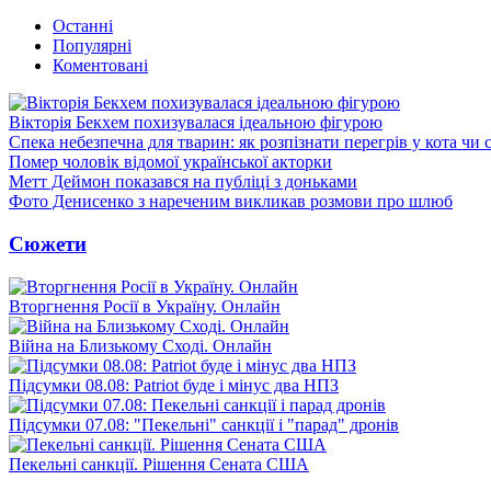
Останні
Популярні
Коментовані
Вікторія Бекхем похизувалася ідеальною фігурою
Спека небезпечна для тварин: як розпізнати перегрів у кота чи 
Помер чоловік відомої української акторки
Метт Деймон показався на публіці з доньками
Фото Денисенко з нареченим викликав розмови про шлюб
Сюжети
Вторгнення Росії в Україну. Онлайн
Війна на Близькому Сході. Онлайн
Підсумки 08.08: Patriot буде і мінус два НПЗ
Підсумки 07.08: "Пекельні" санкції і "парад" дронів
Пекельні санкції. Рішення Сената США