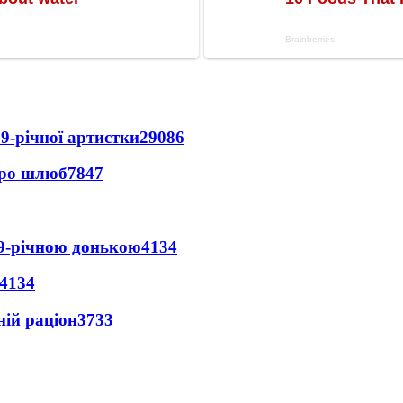
9-річної артистки
29086
про шлюб
7847
 9-річною донькою
4134
4134
ній раціон
3733