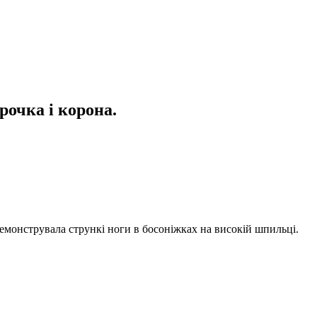
рочка і корона.
демонструвала стрункі ноги в босоніжках на високій шпильці.