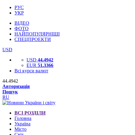
РУС
УКР
ВІДЕО
ФОТО
НАЙПОПУЛЯРНІШІ
СПЕЦПРОЕКТИ
USD
USD
44.4942
EUR
51.3366
Всі курси валют
44.4942
Авторизація
Пошук
RU
ВСІ РОЗДІЛИ
Головна
Україна
Місто
Світ