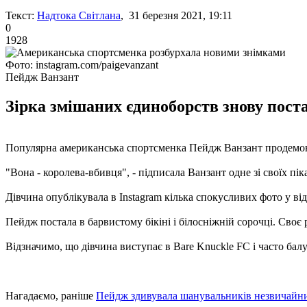
Текст:
Надтока Світлана
, 31 березня 2021, 19:11
0
1928
Фото: instagram.com/paigevanzant
Пейдж Ванзант
Зірка змішаних єдиноборств знову поста
Популярна американська спортсменка Пейдж Ванзант продемонс
"Вона - королева-вбивця", - підписала Ванзант одне зі своїх пі
Дівчина опублікувала в Instagram кілька спокусливих фото у від
Пейдж постала в барвистому бікіні і білосніжній сорочці. Своє
Відзначимо, що дівчина виступає в Bare Knuckle FC і часто бал
Нагадаємо, раніше
Пейдж здивувала шанувальників незвичайни