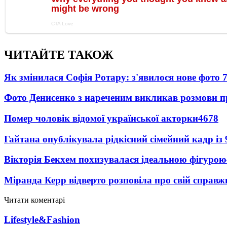
ЧИТАЙТЕ ТАКОЖ
Як змінилася Софія Ротару: з'явилося нове фото 7
Фото Денисенко з нареченим викликав розмови 
Помер чоловік відомої української акторки
4678
Гайтана опублікувала рідкісний сімейний кадр із
Вікторія Бекхем похизувалася ідеальною фігурою
Міранда Керр відверто розповіла про свій справж
Читати коментарі
Lifestyle&Fashion