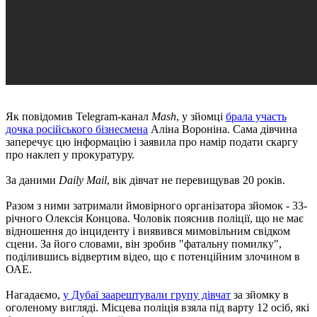
Як повідомив Telegram-канал
Mash
, у зйомці
брала участь
дочка російського бізнесмена
Аліна Вороніна. Сама дівчина
заперечує цю інформацію і заявила про намір подати скаргу
про наклеп у прокуратуру.
За даними
Daily Mail
, вік дівчат не перевищував 20 років.
Разом з ними затримали ймовірного організатора зйомок - 33-
річного Олексія Концова. Чоловік пояснив поліції, що не має
відношення до інциденту і виявився мимовільним свідком
сцени. За його словами, він зробив "фатальну помилку",
поділившись відвертим відео, що є потенційним злочином в
ОАЕ.
Нагадаємо,
у Дубаї заарештували групу дівчат
за зйомку в
оголеному вигляді. Місцева поліція взяла під варту 12 осіб, які