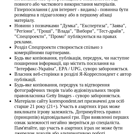
повного або часткового використання матеріалів.
Гіперпосилання ( для інтернет - видань) - повинна бути
розміщена в підзаголовку або в першому абзаці
матеріалу.
Новини з позначками "Думка", "Експертиза", "Заява",
"Регіони", "Гроші", "Влада", "Вибори", "Тест-драйв",
"Спецпроекти", "Промо" публікуються на правах
реклами.
Розділ Спецпроекти створюється спільно з
комерційними партнерами.
Будь яке копіювання, публікація, передрук, чи наступне
поширення інформації, що містить посилання на
"Інтерфакс-Україна", EPA / UPG, суворо забороняється.
Власник веб-сторінки в розділі Я-Корреспондент є автор
публікації.
Будь-яке копіювання, передрук та відтворення
фотографічних творів та/або аудіовізуальних творів
правовласника Getty Images - суворо забороняється.
Матеріали сайту korrespondent.net призначені для осіб
старше 21 року (21+). Участь в азартних іграх може
викликати ігрову залежність. Дотримуйтесь правил
(принципів) відповідальної гри. При виявленні перших
ознак залежності негайно зверніться до спеціаліста.
Пам'ятайте, що участь в азартних іграх не може бути
джерелом доходів або альтернативою роботі.