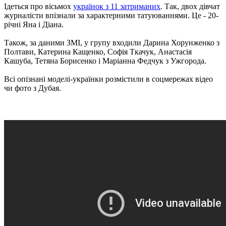
Ідеться про вісьмох
українок з 11 затриманих
. Так, двох дівчат
журналісти впізнали за характерними татуюваннями. Це - 20-
річні Яна і Діана.
Також, за даними ЗМІ, у групу входили Дарина Хорунженко з
Полтави, Катерина Кащенко, Софія Ткачук, Анастасія
Кашуба, Тетяна Борисенко і Маріанна Федчук з Ужгорода.
Всі опізнані моделі-українки розмістили в соцмережах відео
чи фото з Дубая.