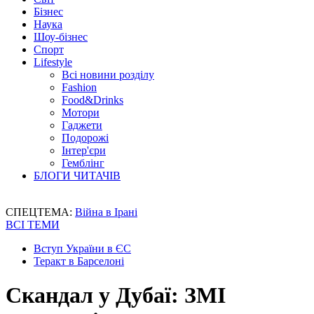
Бізнес
Наука
Шоу-бізнес
Спорт
Lifestyle
Всі новини розділу
Fashion
Food&Drinks
Мотори
Гаджети
Подорожі
Інтер'єри
Гемблінг
БЛОГИ ЧИТАЧІВ
СПЕЦТЕМА:
Війна в Ірані
ВСІ ТЕМИ
Вступ України в ЄС
Теракт в Барселоні
Скандал у Дубаї: ЗМІ