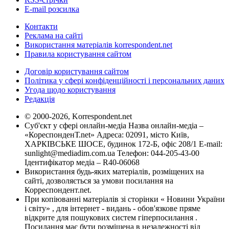
E-mail розсилка
Контакти
Реклама на сайті
Використання матеріалів korrespondent.net
Правила користування сайтом
Договір користування сайтом
Політика у сфері конфіденційності і персональних даних
Угода щодо користування
Редакція
© 2000-2026, Korrespondent.net
Суб'єкт у сфері онлайн-медіа Назва онлайн-медіа –
«КореспонденТ.net» Адреса: 02091, місто Київ,
ХАРКІВСЬКЕ ШОСЕ, будинок 172-Б, офіс 208/1 E-mail:
sunlight@mediadim.com.ua
Телефон: 044-205-43-00
Ідентифікатор медіа – R40-06068
Використання будь-яких матеріалів, розміщених на
сайті, дозволяється за умови посилання на
Корреспондент.net.
При копіюванні матеріалів зі сторінки « Новини України
і світу» , для інтернет - видань - обов'язкове пряме
відкрите для пошукових систем гіперпосилання .
Посилання має бути розміщена в незалежності від