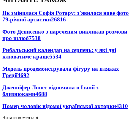
Як змінилася Софія Ротару: з'явилося нове фото
79-річної артистки
26816
Фото Денисенко з нареченим викликав розмови
про шлюб
7538
Рибальський календар на серпень: у які дні
клюватиме краще
5534
Модель продемонструвала фігуру на пляжах
Греції
4692
Дженніфер Лопес відпочила в Італії з
близнюками
4688
Помер чоловік відомої української акторки
4310
Читати коментарі