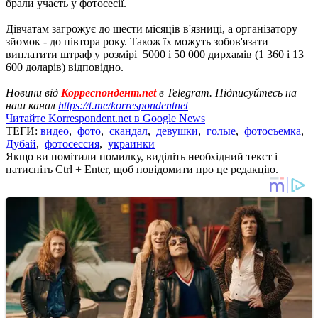
брали участь у фотосесії.
Дівчатам загрожує до шести місяців в'язниці, а організатору
зйомок - до півтора року. Також їх можуть зобов'язати
виплатити штраф у розмірі 5000 і 50 000 дирхамів (1 360 і 13
600 доларів) відповідно.
Новини від
Корреспондент.net
в Telegram. Підписуйтесь на
наш канал
https://t.me/korrespondentnet
Читайте Korrespondent.net в Google News
ТЕГИ:
видео
,
фото
,
скандал
,
девушки
,
голые
,
фотосъемка
,
Дубай
,
фотосессия
,
украинки
Якщо ви помітили помилку, виділіть необхідний текст і
натисніть Ctrl + Enter, щоб повідомити про це редакцію.