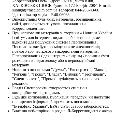
«КореспонденТ.net» Адреса: 02091, місто Київ,
ХАРКІВСЬКЕ ШОСЕ, будинок 172-Б, офіс 208/1 E-mail:
sunlight@mediadim.com.ua
Телефон: 044-205-43-00
Ідентифікатор медіа – R40-06068
Використання будь-яких матеріалів, розміщених на
сайті, дозволяється за умови посилання на
Корреспондент.net.
При копіюванні матеріалів зі сторінки « Новини України
і світу» , для інтернет - видань - обов'язкове пряме
відкрите для пошукових систем гіперпосилання .
Посилання має бути розміщена в незалежності від
повного або часткового використання матеріалів.
Гіперпосилання ( для інтернет - видань) - повинна бути
розміщена в підзаголовку або в першому абзаці
матеріалу.
Новини з позначками "Думка", "Експертиза", "Заява",
"Регіони", "Гроші", "Влада", "Вибори", "Тест-драйв",
"Спецпроекти", "Промо" публікуються на правах
реклами.
Розділ Спецпроекти створюється спільно з
комерційними партнерами.
Будь яке копіювання, публікація, передрук, чи наступне
поширення інформації, що містить посилання на
"Інтерфакс-Україна", EPA / UPG, суворо забороняється.
Власник веб-сторінки в розділі Я-Корреспондент є автор