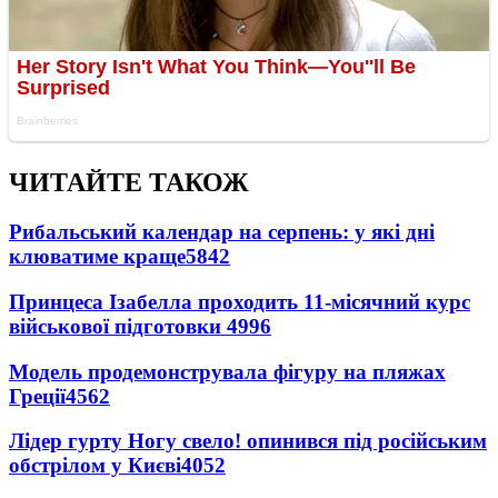
ЧИТАЙТЕ ТАКОЖ
Рибальський календар на серпень: у які дні
клюватиме краще
5842
Принцеса Ізабелла проходить 11-місячний курс
військової підготовки
4996
Модель продемонструвала фігуру на пляжах
Греції
4562
Лідер гурту Ногу свело! опинився під російським
обстрілом у Києві
4052