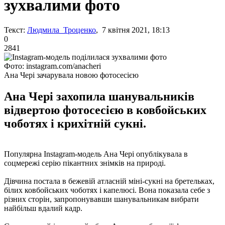
зухвалими фото
Текст:
Людмила Троценко
, 7 квітня 2021, 18:13
0
2841
Фото: instagram.com/anacheri
Ана Чері зачарувала новою фотосесією
Ана Чері захопила шанувальників
відвертою фотосесією в ковбойських
чоботях і крихітній сукні.
Популярна Instagram-модель Ана Чері опублікувала в
соцмережі серію пікантних знімків на природі.
Дівчина постала в бежевій атласній міні-сукні на бретельках,
білих ковбойських чоботях і капелюсі. Вона показала себе з
різних сторін, запропонувавши шанувальникам вибрати
найбільш вдалий кадр.