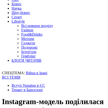
Бізнес
Наука
Шоу-бізнес
Спорт
Lifestyle
Всі новини розділу
Fashion
Food&Drinks
Мотори
Гаджети
Подорожі
Інтер'єри
Гемблінг
БЛОГИ ЧИТАЧІВ
СПЕЦТЕМА:
Війна в Ірані
ВСІ ТЕМИ
Вступ України в ЄС
Теракт в Барселоні
Instagram-модель поділилася