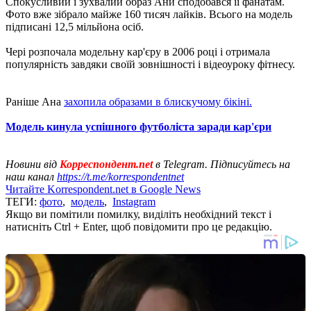
Спокусливий і зухвалий образ Ани сподобався її фанатам.
Фото вже зібрало майже 160 тисяч лайків. Всього на модель
підписані 12,5 мільйона осіб.
Чері розпочала модельну кар'єру в 2006 році і отримала
популярність завдяки своїй зовнішності і відеоуроку фітнесу.
Раніше Ана
захопила образами в блискучому бікіні.
Модель кинула успішного футболіста заради кар'єри
Новини від
Корреспондент.net
в Telegram. Підписуйтесь на
наш канал
https://t.me/korrespondentnet
Читайте Korrespondent.net в Google News
ТЕГИ:
фото
,
модель
,
Instagram
Якщо ви помітили помилку, виділіть необхідний текст і
натисніть Ctrl + Enter, щоб повідомити про це редакцію.