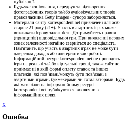
публікації.
Будь-яке копіювання, передрук та відтворення
фотографічних творів та/або аудіовізуальних творів
правовласника Getty Images - суворо забороняється.
Матеріали сайту korrespondent.net призначені для осіб
старше 21 року (21+). Участь в азартних іграх може
викликати ігрову залежність. Дотримуйтесь правил
(принципів) відповідальної гри. При виявленні перших
ознак залежності негайно зверніться до спеціаліста.
Пам'ятайте, що участь в азартних іграх не може бути
джерелом доходів або альтернативою роботі.
Інформаційний ресурс korrespondent.net не проводить
ігри на реальні та/або віртуальні гроші, також сайт не
приймає ні в якій формі оплату ставок та інших
платежів, які пов’язані/можуть бути пов’язані з
азартними іграми, букмекерами чи тоталізаторами. Будь-
які матеріали на інформаційному ресурсі
korrespondent.net публікуються виключно в
інформаційних цілях.
X
Ошибка