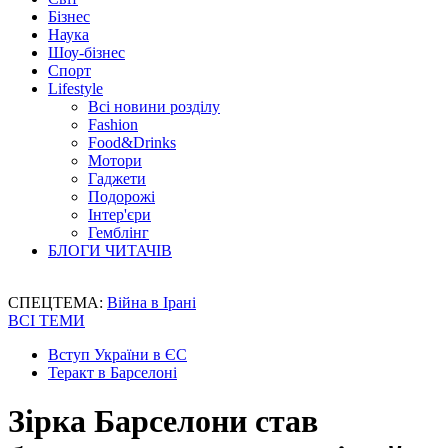
Бізнес
Наука
Шоу-бізнес
Спорт
Lifestyle
Всі новини розділу
Fashion
Food&Drinks
Мотори
Гаджети
Подорожі
Інтер'єри
Гемблінг
БЛОГИ ЧИТАЧІВ
СПЕЦТЕМА:
Війна в Ірані
ВСІ ТЕМИ
Вступ України в ЄС
Теракт в Барселоні
Зірка Барселони став