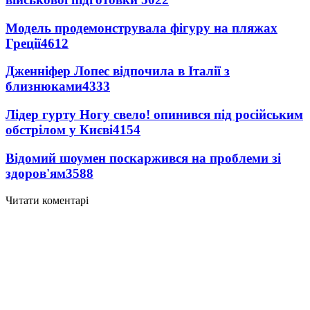
Модель продемонструвала фігуру на пляжах
Греції
4612
Дженніфер Лопес відпочила в Італії з
близнюками
4333
Лідер гурту Ногу свело! опинився під російським
обстрілом у Києві
4154
Відомий шоумен поскаржився на проблеми зі
здоров'ям
3588
Читати коментарі