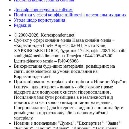
Договір користування сайтом
Політика у сфері конфіденційності і персональних даних
Угода щодо користування
Редакція
© 2000-2026, Korrespondent.net
Суб'єкт у сфері онлайн-медіа Назва онлайн-медіа –
«КореспонденТ.net» Адреса: 02091, місто Київ,
ХАРКІВСЬКЕ ШОСЕ, будинок 172-Б, офіс 208/1 E-mail:
sunlight@mediadim.com.ua
Телефон: 044-205-43-00
Ідентифікатор медіа – R40-06068
Використання будь-яких матеріалів, розміщених на
сайті, дозволяється за умови посилання на
Корреспондент.net.
При копіюванні матеріалів зі сторінки « Новини України
і світу» , для інтернет - видань - обов'язкове пряме
відкрите для пошукових систем гіперпосилання .
Посилання має бути розміщена в незалежності від
повного або часткового використання матеріалів.
Гіперпосилання ( для інтернет - видань) - повинна бути
розміщена в підзаголовку або в першому абзаці
матеріалу.
Новини з позначками "Думка", "Експертиза", "Заява",
"Регіони", "Гроші", "Влада", "Вибори", "Тест-драйв",