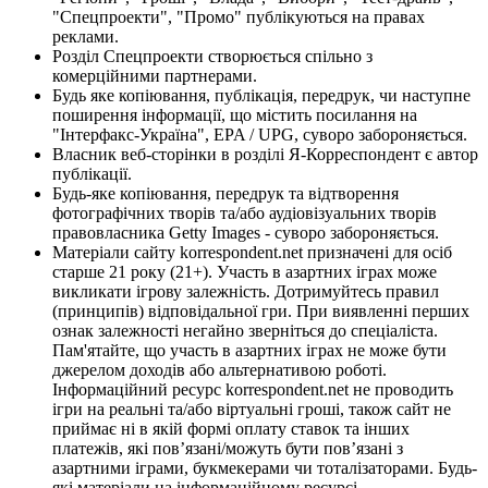
"Спецпроекти", "Промо" публікуються на правах
реклами.
Розділ Спецпроекти створюється спільно з
комерційними партнерами.
Будь яке копіювання, публікація, передрук, чи наступне
поширення інформації, що містить посилання на
"Інтерфакс-Україна", EPA / UPG, суворо забороняється.
Власник веб-сторінки в розділі Я-Корреспондент є автор
публікації.
Будь-яке копіювання, передрук та відтворення
фотографічних творів та/або аудіовізуальних творів
правовласника Getty Images - суворо забороняється.
Матеріали сайту korrespondent.net призначені для осіб
старше 21 року (21+). Участь в азартних іграх може
викликати ігрову залежність. Дотримуйтесь правил
(принципів) відповідальної гри. При виявленні перших
ознак залежності негайно зверніться до спеціаліста.
Пам'ятайте, що участь в азартних іграх не може бути
джерелом доходів або альтернативою роботі.
Інформаційний ресурс korrespondent.net не проводить
ігри на реальні та/або віртуальні гроші, також сайт не
приймає ні в якій формі оплату ставок та інших
платежів, які пов’язані/можуть бути пов’язані з
азартними іграми, букмекерами чи тоталізаторами. Будь-
які матеріали на інформаційному ресурсі