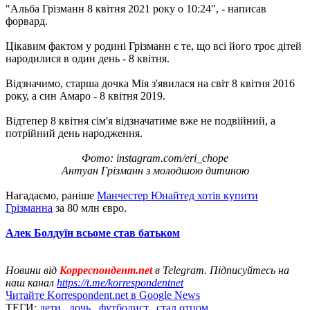
"Альба Грізманн 8 квітня 2021 року о 10:24", - написав
форвард.
Цікавим фактом у родині Грізманн є те, що всі його троє дітей
народилися в один день - 8 квітня.
Відзначимо, старша дочка Мія з'явилася на світ 8 квітня 2016
року, а син Амаро - 8 квітня 2019.
Відтепер 8 квітня сім'я відзначатиме вже не подвійний, а
потрійний день народження.
Фото: instagram.com/eri_chope
Антуан Грізманн з молодшою ​​дитиною
Нагадаємо, раніше
Манчестер Юнайтед хотів купити
Грізманна
за 80 млн євро.
Алек Болдуїн всьоме став батьком
Новини від
Корреспондент.net
в Telegram. Підписуйтесь на
наш канал
https://t.me/korrespondentnet
Читайте Korrespondent.net в Google News
ТЕГИ:
дети
,
дочь
,
футболист
,
стал отцом