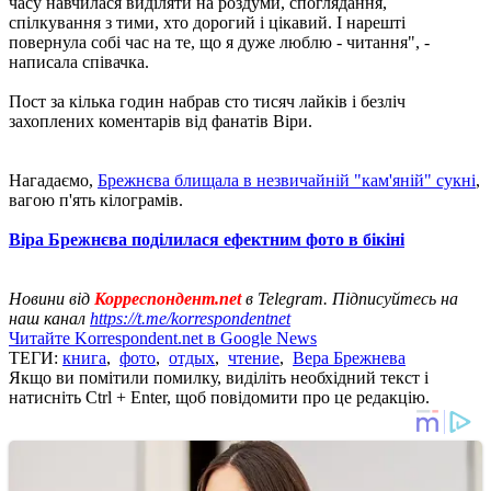
часу навчилася виділяти на роздуми, споглядання,
спілкування з тими, хто дорогий і цікавий. І нарешті
повернула собі час на те, що я дуже люблю - читання", -
написала співачка.
Пост за кілька годин набрав сто тисяч лайків і безліч
захоплених коментарів від фанатів Віри.
Нагадаємо,
Брежнєва блищала в незвичайній "кам'яній" сукні
,
вагою п'ять кілограмів.
Віра Брежнєва поділилася ефектним фото в бікіні
Новини від
Корреспондент.net
в Telegram. Підписуйтесь на
наш канал
https://t.me/korrespondentnet
Читайте Korrespondent.net в Google News
ТЕГИ:
книга
,
фото
,
отдых
,
чтение
,
Вера Брежнева
Якщо ви помітили помилку, виділіть необхідний текст і
натисніть Ctrl + Enter, щоб повідомити про це редакцію.