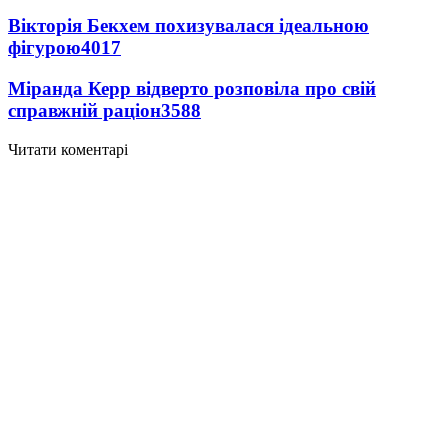
Вікторія Бекхем похизувалася ідеальною
фігурою
4017
Міранда Керр відверто розповіла про свій
справжній раціон
3588
Читати коментарі