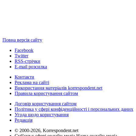
Повна версія сайту
Facebook
Twitter
RSS-стрічки
E-mail розсилка
Контакти
Реклама на сайті
Використання матеріалів korrespondent.net
Правила користування сайтом
Договір користування сайтом
Політика у сфері конфіденційності і персональних даних
Угода щодо користування
Редакція
© 2000-2026, Korrespondent.net
Суб'єкт у сфері онлайн-медіа Назва онлайн-медіа –