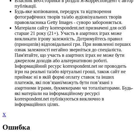
Власник веб-сторінки в розділі Я-Корреспондент є автор
публікації.
Будь-яке копіювання, передрук та відтворення
фотографічних творів та/або аудіовізуальних творів
правовласника Getty Images - суворо забороняється.
Матеріали сайту korrespondent.net призначені для осіб
старше 21 року (21+). Участь в азартних іграх може
викликати ігрову залежність. Дотримуйтесь правил
(принципів) відповідальної гри. При виявленні перших
ознак залежності негайно зверніться до спеціаліста.
Пам'ятайте, що участь в азартних іграх не може бути
джерелом доходів або альтернативою роботі.
Інформаційний ресурс korrespondent.net не проводить
ігри на реальні та/або віртуальні гроші, також сайт не
приймає ні в якій формі оплату ставок та інших
платежів, які пов’язані/можуть бути пов’язані з
азартними іграми, букмекерами чи тоталізаторами. Будь-
які матеріали на інформаційному ресурсі
korrespondent.net публікуються виключно в
інформаційних цілях.
X
Ошибка