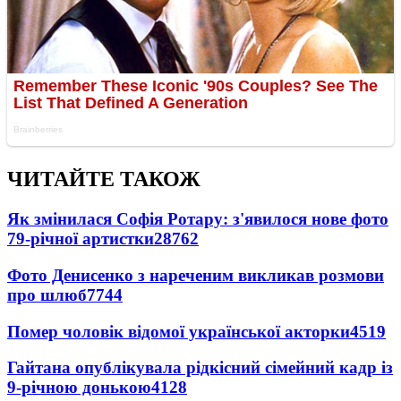
ЧИТАЙТЕ ТАКОЖ
Як змінилася Софія Ротару: з'явилося нове фото
79-річної артистки
28762
Фото Денисенко з нареченим викликав розмови
про шлюб
7744
Помер чоловік відомої української акторки
4519
Гайтана опублікувала рідкісний сімейний кадр із
9-річною донькою
4128