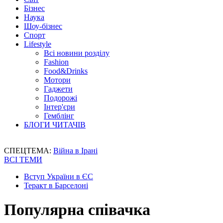
Бізнес
Наука
Шоу-бізнес
Спорт
Lifestyle
Всі новини розділу
Fashion
Food&Drinks
Мотори
Гаджети
Подорожі
Інтер'єри
Гемблінг
БЛОГИ ЧИТАЧІВ
СПЕЦТЕМА:
Війна в Ірані
ВСІ ТЕМИ
Вступ України в ЄС
Теракт в Барселоні
Популярна співачка