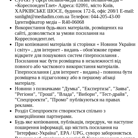
«КореспонденТ.net» Адреса: 02091, місто Київ,
ХАРКІВСЬКЕ ШОСЕ, будинок 172-Б, офіс 208/1 E-mail:
sunlight@mediadim.com.ua
Телефон: 044-205-43-00
Ідентифікатор медіа – R40-06068
Використання будь-яких матеріалів, розміщених на
сайті, дозволяється за умови посилання на
Корреспондент.net.
При копіюванні матеріалів зі сторінки « Новини України
і світу» , для інтернет - видань - обов'язкове пряме
відкрите для пошукових систем гіперпосилання .
Посилання має бути розміщена в незалежності від
повного або часткового використання матеріалів.
Гіперпосилання ( для інтернет - видань) - повинна бути
розміщена в підзаголовку або в першому абзаці
матеріалу.
Новини з позначками "Думка", "Експертиза", "Заява",
"Регіони", "Гроші", "Влада", "Вибори", "Тест-драйв",
"Спецпроекти", "Промо" публікуються на правах
реклами.
Розділ Спецпроекти створюється спільно з
комерційними партнерами.
Будь яке копіювання, публікація, передрук, чи наступне
поширення інформації, що містить посилання на
"Інтерфакс-Україна", EPA / UPG, суворо забороняється.