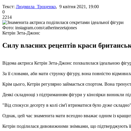
Текст:
Людмила Троценко
, 9 квітня 2021, 19:00
0
2214
Фото: instagram.com/catherinezetajones
Кетрін Зета-Джонс
Силу власних рецептів краси британськ
Відома актриса Кетрін Зета-Джонс похвалилася ідеальною фігур
За її словами, аби мати струнку фігуру, вона повністю відмовил
Крім цього, Кетрін регулярно займається спортом. Вона тренуєт
Деякі складнощі з підтриманням фігури у кінозірки виникли під 
"Від спокуси десерту в колі сім'ї втриматися було дуже складно"
Однак, цей час знаменита мати всеодно вважає одним із кращих,
Кетрін поділилася дивовижними знімками, що підтверджують її 