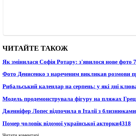
ЧИТАЙТЕ ТАКОЖ
Як змінилася Софія Ротару: з'явилося нове фото 7
Фото Денисенко з нареченим викликав розмови 
Рибальський календар на серпень: у які дні клю
Модель продемонструвала фігуру на пляжах Греці
Дженніфер Лопес відпочила в Італії з близнюками
Помер чоловік відомої української акторки
4318
Читати коментарі