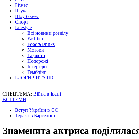
Бізнес
Наука
Шоу-бізнес
Спорт
Lifestyle
Всі новини розділу
Fashion
Food&Drinks
Мотори
Гаджети
Подорожі
Інтер'єри
Гемблінг
БЛОГИ ЧИТАЧІВ
СПЕЦТЕМА:
Війна в Ірані
ВСІ ТЕМИ
Вступ України в ЄС
Теракт в Барселоні
Знаменита актриса поділилася