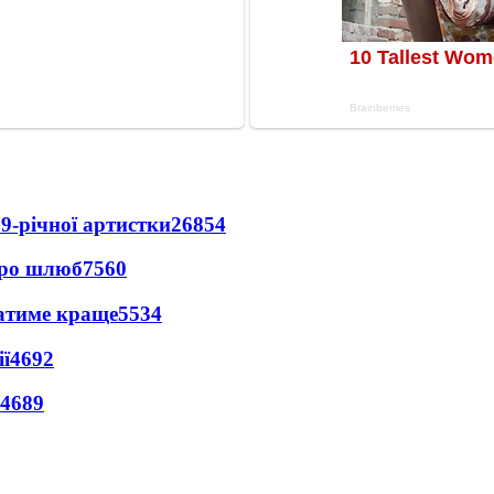
9-річної артистки
26854
про шлюб
7560
ватиме краще
5534
ї
4692
4689