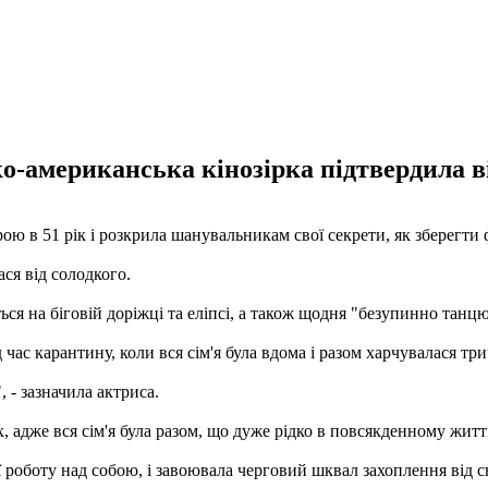
о-американська кінозірка підтвердила 
ою в 51 рік і розкрила шанувальникам свої секрети, як зберегти
ася від солодкого.
ься на біговій доріжці та еліпсі, а також щодня "безупинно танцю
час карантину, коли вся сім'я була вдома і разом харчувалася трич
, - зазначила актриса.
 адже вся сім'я була разом, що дуже рідко в повсякденному житті
роботу над собою, і завоювала черговий шквал захоплення від с