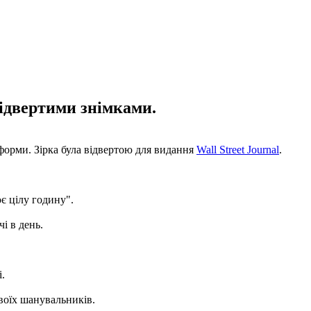
відвертими знімками.
 форми. Зірка була відвертою для видання
Wall Street Journal
.
є цілу годину".
і в день.
.
воїх шанувальників.