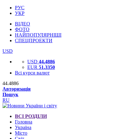
РУС
УКР
ВІДЕО
ФОТО
НАЙПОПУЛЯРНІШІ
СПЕЦПРОЕКТИ
USD
USD
44.4886
EUR
51.3350
Всі курси валют
44.4886
Авторизація
Пошук
RU
ВСІ РОЗДІЛИ
Головна
Україна
Місто
Світ