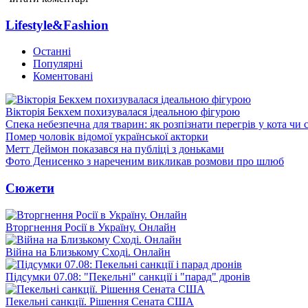
Lifestyle&Fashion
Останні
Популярні
Коментовані
Вікторія Бекхем похизувалася ідеальною фігурою
Спека небезпечна для тварин: як розпізнати перегрів у кота чи 
Помер чоловік відомої української акторки
Метт Деймон показався на публіці з доньками
Фото Денисенко з нареченим викликав розмови про шлюб
Сюжети
Вторгнення Росії в Україну. Онлайн
Війна на Близькому Сході. Онлайн
Підсумки 07.08: "Пекельні" санкції і "парад" дронів
Пекельні санкції. Рішення Сената США