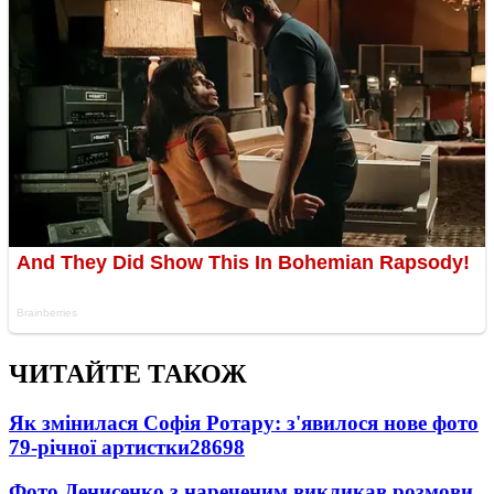
ЧИТАЙТЕ ТАКОЖ
Як змінилася Софія Ротару: з'явилося нове фото
79-річної артистки
28698
Фото Денисенко з нареченим викликав розмови