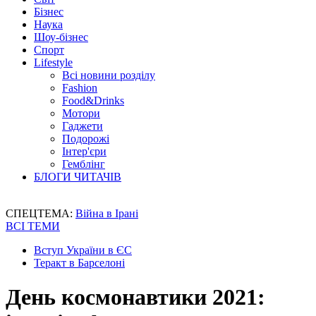
Бізнес
Наука
Шоу-бізнес
Спорт
Lifestyle
Всі новини розділу
Fashion
Food&Drinks
Мотори
Гаджети
Подорожі
Інтер'єри
Гемблінг
БЛОГИ ЧИТАЧІВ
СПЕЦТЕМА:
Війна в Ірані
ВСІ ТЕМИ
Вступ України в ЄС
Теракт в Барселоні
День космонавтики 2021: