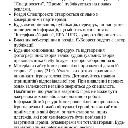
"Спецпроекти", "Промо" публікуються на правах
реклами.
Розділ Спецпроекти створюється спільно з
комерційними партнерами.
Будь яке копіювання, публікація, передрук, чи наступне
поширення інформації, що містить посилання на
"Інтерфакс-Україна", EPA / UPG, суворо забороняється.
Власник веб-сторінки в розділі Я-Корреспондент є автор
публікації.
Будь-яке копіювання, передрук та відтворення
фотографічних творів та/або аудіовізуальних творів
правовласника Getty Images - суворо забороняється.
Матеріали сайту korrespondent.net призначені для осіб
старше 21 року (21+). Участь в азартних іграх може
викликати ігрову залежність. Дотримуйтесь правил
(принципів) відповідальної гри. При виявленні перших
ознак залежності негайно зверніться до спеціаліста.
Пам'ятайте, що участь в азартних іграх не може бути
джерелом доходів або альтернативою роботі.
Інформаційний ресурс korrespondent.net не проводить
ігри на реальні та/або віртуальні гроші, також сайт не
приймає ні в якій формі оплату ставок та інших
платежів, які пов’язані/можуть бути пов’язані з
азартними іграми, букмекерами чи тоталізаторами. Будь-
які матеріали на інформаційному ресурсі