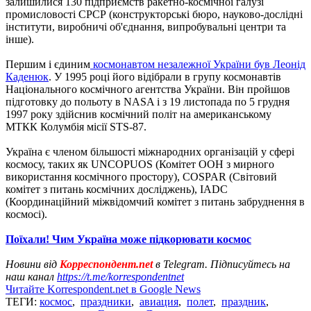
залишилися 130 підприємств ракетно-космічної галузі
промисловості СРСР (конструкторські бюро, науково-дослідні
інститути, виробничі об'єднання, випробувальні центри та
інше).
Першим і єдиним
космонавтом незалежної України був Леонід
Каденюк
. У 1995 році його відібрали в групу космонавтів
Національного космічного агентства України. Він пройшов
підготовку до польоту в NASA і з 19 листопада по 5 грудня
1997 року здійснив космічний політ на американському
МТКК Колумбія місії STS-87.
Україна є членом більшості міжнародних організацій у сфері
космосу, таких як UNCOPUOS (Комітет ООН з мирного
використання космічного простору), COSPAR (Світовий
комітет з питань космічних досліджень), IADC
(Координаційний міжвідомчий комітет з питань забруднення в
космосі).
Поїхали! Чим Україна може підкорювати космос
Новини від
Корреспондент.net
в Telegram. Підписуйтесь на
наш канал
https://t.me/korrespondentnet
Читайте Korrespondent.net в Google News
ТЕГИ:
космос
,
праздники
,
авиация
,
полет
,
праздник
,