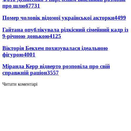
про шлюб
7731
Помер чоловік відомої української акторки
4499
Гайтана опублікувала рідкісний сімейний кадр із
9-річною донькою
4125
Вікторія Бекхем похизувалася ідеальною
фігурою
4001
Міранда Керр відверто розповіла про свій
справжній раціон
3557
Читати коментарі