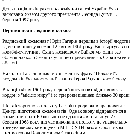
День працівників ракетно-космічної галузі України було
засновано Указом другого президента Леоніда Кучми 13
березня 1997 року.
Перший політ людини в космос
Радянський космонавт Юрій Гагарін першим в історії людства
здійснив політ у космос 12 квітня 1961 року. Він стартував на
кораблі-супутнику Схід з космодрому Байконур, один раз
облетів навколо Землі та успішно приземлився в Саратовській
області.
На старті Гагарін вимовив знамениту фразу "Поїхали!".
Згодом він був удостоєний звання Героя Радянського Союзу.
В кінці квітня 1961 року перший космонавт відправився за
кордон з "місією миру" і за три роки відвідав близько 30 країн.
Після історичного польоту Гагарін продовжив працювати в
Центрі підготовки космонавтів. Однак знову відправитися в
космічний політ Юрію так і не вдалося - він загинув 27
березня 1968 року під час виконання польоту на унавчально-
тренувальному винищувачі МіГ-15УТИ разом з льотчиком-
інструктором Володимиром Серьогіним.