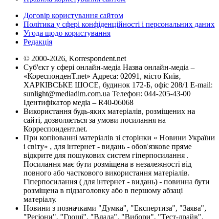
Договір користування сайтом
Політика у сфері конфіденційності і персональних даних
Угода щодо користування
Редакція
© 2000-2026, Korrespondent.net
Суб'єкт у сфері онлайн-медіа Назва онлайн-медіа –
«КореспонденТ.net» Адреса: 02091, місто Київ,
ХАРКІВСЬКЕ ШОСЕ, будинок 172-Б, офіс 208/1 E-mail:
sunlight@mediadim.com.ua
Телефон: 044-205-43-00
Ідентифікатор медіа – R40-06068
Використання будь-яких матеріалів, розміщених на
сайті, дозволяється за умови посилання на
Корреспондент.net.
При копіюванні матеріалів зі сторінки « Новини України
і світу» , для інтернет - видань - обов'язкове пряме
відкрите для пошукових систем гіперпосилання .
Посилання має бути розміщена в незалежності від
повного або часткового використання матеріалів.
Гіперпосилання ( для інтернет - видань) - повинна бути
розміщена в підзаголовку або в першому абзаці
матеріалу.
Новини з позначками "Думка", "Експертиза", "Заява",
"Регіони", "Гроші", "Влада", "Вибори", "Тест-драйв",