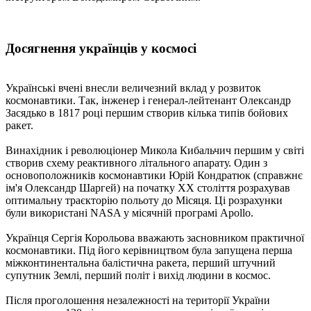
Досягнення українців у космосі
Українські вчені внесли величезний вклад у розвиток
космонавтики. Так, інженер і генерал-лейтенант Олександр
Засядько в 1817 році першим створив кілька типів бойових
ракет.
Винахідник і революціонер Микола Кибальчич першим у світі
створив схему реактивного літального апарату. Один з
основоположників космонавтики Юрій Кондратюк (справжнє
ім'я Олександр Шаргей) на початку XX століття розрахував
оптимальну траєкторію польоту до Місяця. Ці розрахунки
були використані NASA у місячній програмі Apollo.
Українця Сергія Корольова вважають засновником практичної
космонавтики. Під його керівництвом була запущена перша
міжконтинентальна балістична ракета, перший штучний
супутник Землі, перший політ і вихід людини в космос.
Після проголошення незалежності на території України