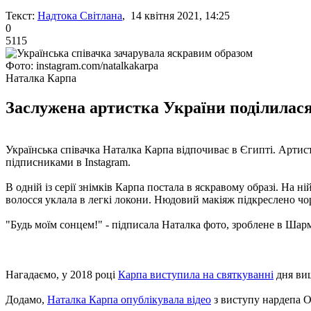
Текст:
Надтока Світлана
, 14 квітня 2021, 14:25
0
5115
Фото: instagram.com/natalkakarpa
Наталка Карпа
Заслужена артистка України поділилас
Українська співачка Наталка Карпа відпочиває в Єгипті. Артис
підписниками в Instagram.
В одній із серії знімків Карпа постала в яскравому образі. На 
волосся уклала в легкі локони. Нюдовий макіяж підкреслено ч
"Будь моїм сонцем!" - підписала Наталка фото, зроблене в Шарм
Нагадаємо, у 2018 році
Карпа виступила на святкуванні
дня ви
Додамо,
Наталка Карпа опублікувала відео
з виступу нардепа О