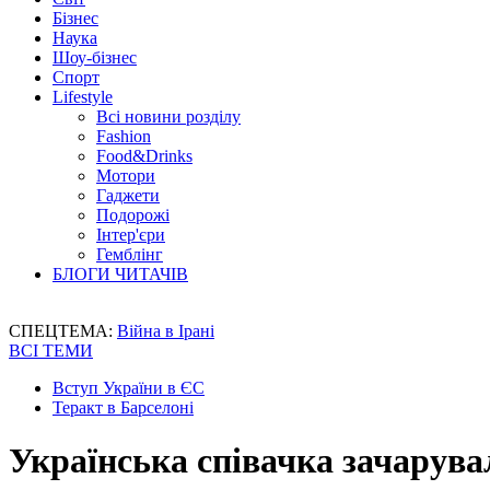
Бізнес
Наука
Шоу-бізнес
Спорт
Lifestyle
Всі новини розділу
Fashion
Food&Drinks
Мотори
Гаджети
Подорожі
Інтер'єри
Гемблінг
БЛОГИ ЧИТАЧІВ
СПЕЦТЕМА:
Війна в Ірані
ВСІ ТЕМИ
Вступ України в ЄС
Теракт в Барселоні
Українська співачка зачарув