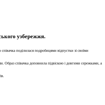
ького узбережжя.
 співачка поділилася подробицями відпустки зі своїми
ами. Образ співачка доповнила підвіскою і довгими сережками, а
ів.