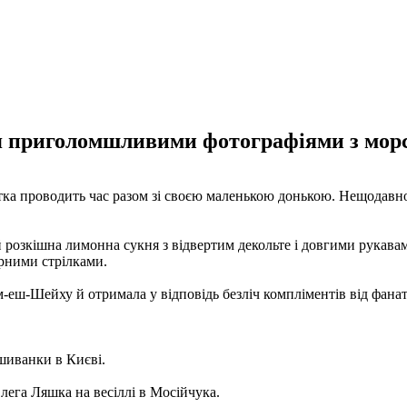
я приголомшливими фотографіями з морс
тка проводить час разом зі своєю маленькою донькою. Нещодавно
ній розкішна лимонна сукня з відвертим декольте і довгими рукав
орними стрілками.
-еш-Шейху й отримала у відповідь безліч компліментів від фанат
шиванки в Києві.
лега Ляшка на весіллі в Мосійчука.