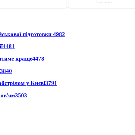
йськової підготовки
4982
ї
4481
ватиме краще
4478
3840
обстрілом у Києві
3791
ров'ям
3503