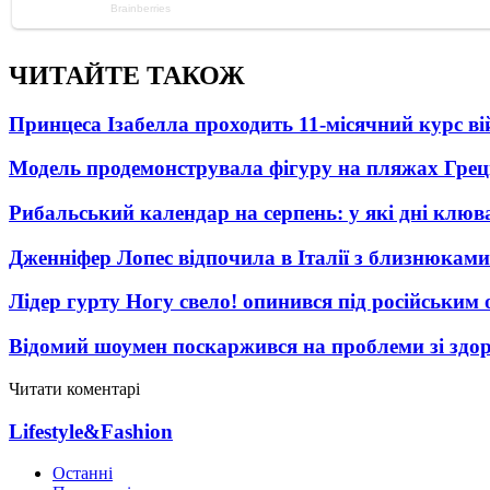
ЧИТАЙТЕ ТАКОЖ
Принцеса Ізабелла проходить 11-місячний курс ві
Модель продемонструвала фігуру на пляжах Греці
Рибальський календар на серпень: у які дні клю
Дженніфер Лопес відпочила в Італії з близнюками
Лідер гурту Ногу свело! опинився під російським 
Відомий шоумен поскаржився на проблеми зі здо
Читати коментарі
Lifestyle&Fashion
Останні