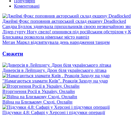
Популярні
Коментовані
Джеймі Фокс поповнив акторський склад екшену Deadlocked
Сандра Буллок здивувала прихильників своєю незвичайною зв
Лідер гурту Ногу свело! опинився під російським обстрілом у 
Блискавка розколола німецьке місто навпіл
Меган Маркл відсвяткувала день народження танцем
Сюжети
Диверсія в Лейпцигу. Дрон біля українського літака
"Намагаються зламати Київ". Реакція Заходу на удар
Вторгнення Росії в Україну. Онлайн
Війна на Близькому Сході. Онлайн
Підсумки 4.8: Сафарі у Херсоні і підсумки операції