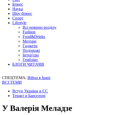
Бізнес
Наука
Шоу-бізнес
Спорт
Lifestyle
Всі новини розділу
Fashion
Food&Drinks
Мотори
Гаджети
Подорожі
Інтер'єри
Гемблінг
БЛОГИ ЧИТАЧІВ
СПЕЦТЕМА:
Війна в Ірані
ВСІ ТЕМИ
Вступ України в ЄС
Теракт в Барселоні
У Валерія Меладзе