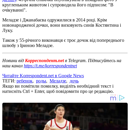
кругленьким животом і супроводила його підписом: "В
очікуванні".
Меладзе і Джанабаєва одружилися в 2014 році. Крім
новонародженої дочки, вони виховують синів Костянтина і
Луку.
Також у 55-річного виконавця є троє дочок від попереднього
шлюбу з Іриною Меладзе.
Новини від
Корреспондент.net
в Telegram. Підписуйтесь на
наш канал
https://t.me/korrespondentnet
Читайте Korrespondent.net в Google News
ТЕГИ:
ребенок
,
роды
,
Меладзе
,
дочь
Якщо ви помітили помилку, виділіть необхідний текст і
натисніть Ctrl + Enter, щоб повідомити про це редакцію.