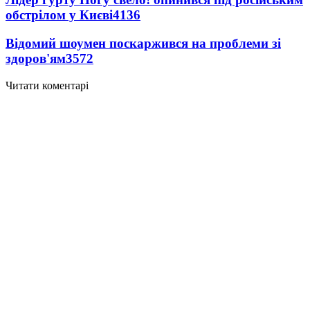
обстрілом у Києві
4136
Відомий шоумен поскаржився на проблеми зі
здоров'ям
3572
Читати коментарі