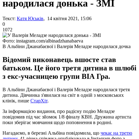
народилася донька - ЗМІ
Текст:
Катя Юськів
, 14 квітня 2021, 15:06
0
1072
Фото: instagram.com/albinadzhanabaeva
В Альбіни Джанабаєвої і Валерія Меладзе народилася дочка
Відомий виконавець вшосте став
батьком. Це його третя дитина в шлюбі
з екс-учасницею групи ВІА Гра.
В Альбіни Джанабаєвої і Валерія Меладзе народилася третя
дитина. Дівчинка з'явилася на світ в одній з московських
клінік, пише
СтарХіт
.
За інформацією видання, про радісну подію Меладзе
повідомив під час зйомок 1/8 фіналу КВН. Дружина артиста
поки зберігає мовчання щодо поповнення в родині.
Нагадаємо, в березні Альбіна повідомила, що
чекає на третю
дитину
. 41-річна співачка опублікувала в Instagram фото з