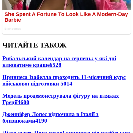
ЧИТАЙТЕ ТАКОЖ
Рибальський календар на серпень: у які дні
клюватиме краще
6528
Принцеса Ізабелла проходить 11-місячний курс
військової підготовки
5014
Модель продемонструвала фігуру на пляжах
Греції
4600
Дженніфер Лопес відпочила в Італії з
близнюками
4190
Лідер гурту Ногу свело! опинився під російським