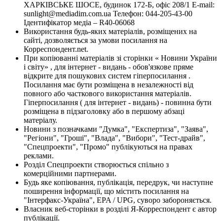
ХАРКІВСЬКЕ ШОСЕ, будинок 172-Б, офіс 208/1 E-mail:
sunlight@mediadim.com.ua
Телефон: 044-205-43-00
Ідентифікатор медіа – R40-06068
Використання будь-яких матеріалів, розміщених на
сайті, дозволяється за умови посилання на
Корреспондент.net.
При копіюванні матеріалів зі сторінки « Новини України
і світу» , для інтернет - видань - обов'язкове пряме
відкрите для пошукових систем гіперпосилання .
Посилання має бути розміщена в незалежності від
повного або часткового використання матеріалів.
Гіперпосилання ( для інтернет - видань) - повинна бути
розміщена в підзаголовку або в першому абзаці
матеріалу.
Новини з позначками "Думка", "Експертиза", "Заява",
"Регіони", "Гроші", "Влада", "Вибори", "Тест-драйв",
"Спецпроекти", "Промо" публікуються на правах
реклами.
Розділ Спецпроекти створюється спільно з
комерційними партнерами.
Будь яке копіювання, публікація, передрук, чи наступне
поширення інформації, що містить посилання на
"Інтерфакс-Україна", EPA / UPG, суворо забороняється.
Власник веб-сторінки в розділі Я-Корреспондент є автор
публікації.