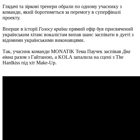
Глядачі та зіркові тренери обрали по одному учаснику з
команди, який боротиметься за перемогу в суперфіналі
проекту.
Вперше в історії
Голосу країни
прямий ефір був присвячений
українським хітам: вокалістам випав шанс заспівати в дуеті з
відомими українськими виконавцями.
Так, учасник команди MONATIK Тема Паучек заспівав
Два
вікна
разом з Гайтаною, а KOLA запалила на сцені з The
Hardkiss під хіт Make-Up.