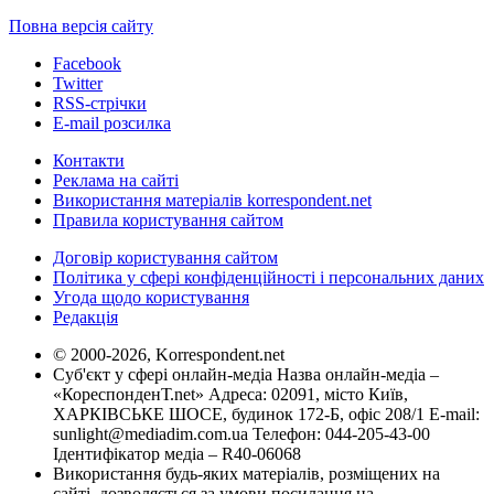
Повна версія сайту
Facebook
Twitter
RSS-стрічки
E-mail розсилка
Контакти
Реклама на сайті
Використання матеріалів korrespondent.net
Правила користування сайтом
Договір користування сайтом
Політика у сфері конфіденційності і персональних даних
Угода щодо користування
Редакція
© 2000-2026, Korrespondent.net
Суб'єкт у сфері онлайн-медіа Назва онлайн-медіа –
«КореспонденТ.net» Адреса: 02091, місто Київ,
ХАРКІВСЬКЕ ШОСЕ, будинок 172-Б, офіс 208/1 E-mail:
sunlight@mediadim.com.ua
Телефон: 044-205-43-00
Ідентифікатор медіа – R40-06068
Використання будь-яких матеріалів, розміщених на
сайті, дозволяється за умови посилання на