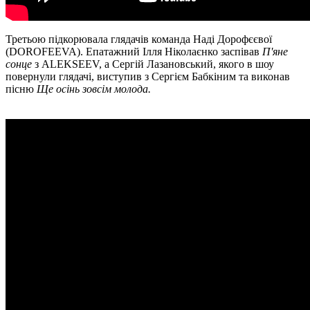
Третьою підкорювала глядачів команда Наді Дорофєєвої
(DOROFEEVA). Епатажний Ілля Ніколаєнко заспівав
П'яне
сонце
з ALEKSEEV, а Сергій Лазановський, якого в шоу
повернули глядачі, виступив з Сергієм Бабкіним та виконав
пісню
Ще осінь зовсім молода.