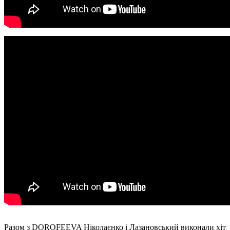
Разом з DOROFEEVA Ніколаєнко і Лазановський виконали хіт