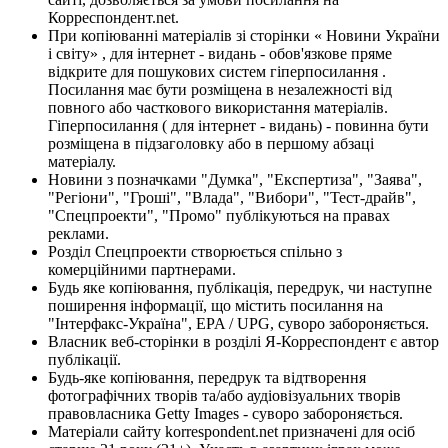
Корреспондент.net.
При копіюванні матеріалів зі сторінки « Новини України
і світу» , для інтернет - видань - обов'язкове пряме
відкрите для пошукових систем гіперпосилання .
Посилання має бути розміщена в незалежності від
повного або часткового використання матеріалів.
Гіперпосилання ( для інтернет - видань) - повинна бути
розміщена в підзаголовку або в першому абзаці
матеріалу.
Новини з позначками "Думка", "Експертиза", "Заява",
"Регіони", "Гроші", "Влада", "Вибори", "Тест-драйв",
"Спецпроекти", "Промо" публікуються на правах
реклами.
Розділ Спецпроекти створюється спільно з
комерційними партнерами.
Будь яке копіювання, публікація, передрук, чи наступне
поширення інформації, що містить посилання на
"Інтерфакс-Україна", EPA / UPG, суворо забороняється.
Власник веб-сторінки в розділі Я-Корреспондент є автор
публікації.
Будь-яке копіювання, передрук та відтворення
фотографічних творів та/або аудіовізуальних творів
правовласника Getty Images - суворо забороняється.
Матеріали сайту korrespondent.net призначені для осіб