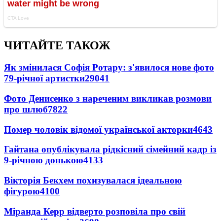
ЧИТАЙТЕ ТАКОЖ
Як змінилася Софія Ротару: з'явилося нове фото
79-річної артистки
29041
Фото Денисенко з нареченим викликав розмови
про шлюб
7822
Помер чоловік відомої української акторки
4643
Гайтана опублікувала рідкісний сімейний кадр із
9-річною донькою
4133
Вікторія Бекхем похизувалася ідеальною
фігурою
4100
Міранда Керр відверто розповіла про свій