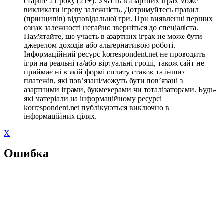
старше 21 року (21+). Участь в азартних іграх може
викликати ігрову залежність. Дотримуйтесь правил
(принципів) відповідальної гри. При виявленні перших
ознак залежності негайно зверніться до спеціаліста.
Пам'ятайте, що участь в азартних іграх не може бути
джерелом доходів або альтернативою роботі.
Інформаційний ресурс korrespondent.net не проводить
ігри на реальні та/або віртуальні гроші, також сайт не
приймає ні в якій формі оплату ставок та інших
платежів, які пов’язані/можуть бути пов’язані з
азартними іграми, букмекерами чи тоталізаторами. Будь-
які матеріали на інформаційному ресурсі
korrespondent.net публікуються виключно в
інформаційних цілях.
X
Ошибка