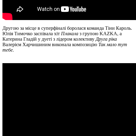
Другою за місце в суперфіналі боролася команда Тіни Кароль.
Юлія Тимочко заспівала хіт
Плакала
з групою KAZKA, а
Катерина Гладій у дуеті з лідером колективу
Друга ріка
Валерієм Харчишиним виконала композицію
Так мало тут
тебе.