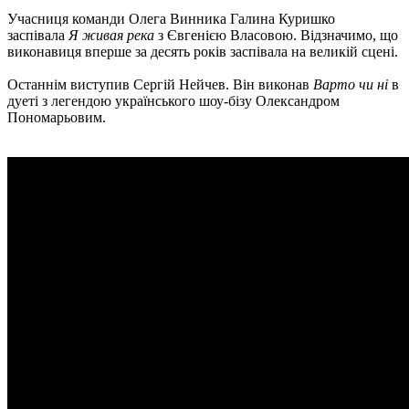
Учасниця команди Олега Винника Галина Куришко
заспівала
Я живая река
з Євгенією Власовою. Відзначимо, що
виконавиця вперше за десять років заспівала на великій сцені.
Останнім виступив Сергій Нейчев. Він виконав
Варто чи ні
в
дуеті з легендою українського шоу-бізу Олександром
Пономарьовим.