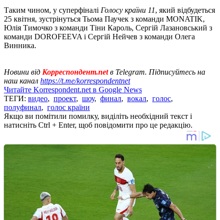
Таким чином, у суперфіналі
Голосу країни 11
, який відбудеться
25 квітня, зустрінуться Тьома Паучек з команди MONATIK,
Юлія Тимочко з команди Тіни Кароль, Сергій Лазановський з
команди DOROFEEVA і Сергій Нейчев з команди Олега
Винника.
Новини від
Корреспондент.net
в Telegram. Підписуйтесь на
наш канал
https://t.me/korrespondentnet
Читайте Korrespondent.net в Google News
ТЕГИ:
видео
,
проект
,
шоу
,
финал
,
вокал
,
голос
,
полуфинал
,
голос країни
Якщо ви помітили помилку, виділіть необхідний текст і
натисніть Ctrl + Enter, щоб повідомити про це редакцію.