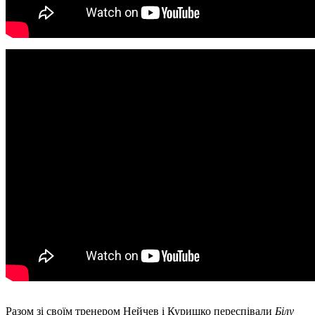
Разом зі своїм тренером Нейчев і Куришко переспівали
Білу