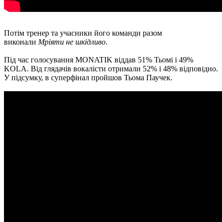
Потім тренер та учасники його команди разом
виконали
Мріяти не шкідливо
.
Під час голосування MONATIK віддав 51% Тьомі і 49%
KOLA. Від глядачів вокалісти отримали 52% і 48% відповідно.
У підсумку, в суперфінал пройшов Тьома Паучек.