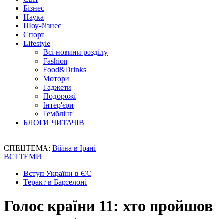
Бізнес
Наука
Шоу-бізнес
Спорт
Lifestyle
Всі новини розділу
Fashion
Food&Drinks
Мотори
Гаджети
Подорожі
Інтер'єри
Гемблінг
БЛОГИ ЧИТАЧІВ
СПЕЦТЕМА:
Війна в Ірані
ВСІ ТЕМИ
Вступ України в ЄС
Теракт в Барселоні
Голос країни 11: хто пройшов