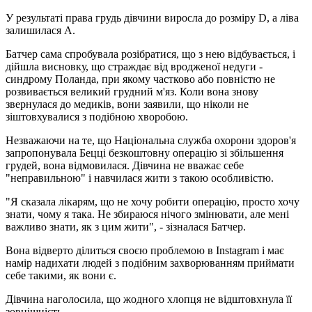
У результаті права грудь дівчини виросла до розміру D, а ліва
залишилася A.
Батчер сама спробувала розібратися, що з нею відбувається, і
дійшла висновку, що страждає від вродженої недуги -
синдрому Поланда, при якому частково або повністю не
розвивається великий грудний м'яз. Коли вона знову
звернулася до медиків, вони заявили, що ніколи не
зіштовхувалися з подібною хворобою.
Незважаючи на те, що Національна служба охорони здоров'я
запропонувала Бецці безкоштовну операцію зі збільшення
грудей, вона відмовилася. Дівчина не вважає себе
"неправильною" і навчилася жити з такою особливістю.
"Я сказала лікарям, що не хочу робити операцію, просто хочу
знати, чому я така. Не збираюся нічого змінювати, але мені
важливо знати, як з цим жити", - зізналася Батчер.
Вона відверто ділиться своєю проблемою в Instagram і має
намір надихати людей з подібним захворюванням приймати
себе такими, як вони є.
Дівчина наголосила, що жодного хлопця не відштовхнула її
зовнішність.