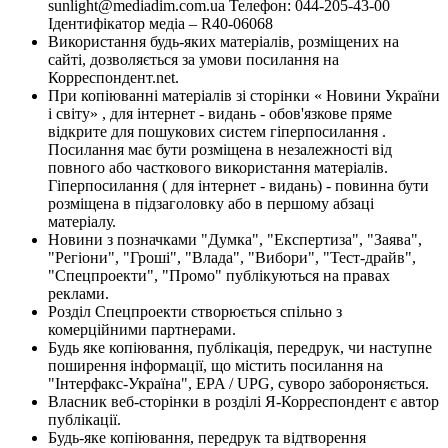
sunlight@mediadim.com.ua
Телефон: 044-205-43-00
Ідентифікатор медіа – R40-06068
Використання будь-яких матеріалів, розміщених на
сайті, дозволяється за умови посилання на
Корреспондент.net.
При копіюванні матеріалів зі сторінки « Новини України
і світу» , для інтернет - видань - обов'язкове пряме
відкрите для пошукових систем гіперпосилання .
Посилання має бути розміщена в незалежності від
повного або часткового використання матеріалів.
Гіперпосилання ( для інтернет - видань) - повинна бути
розміщена в підзаголовку або в першому абзаці
матеріалу.
Новини з позначками "Думка", "Експертиза", "Заява",
"Регіони", "Гроші", "Влада", "Вибори", "Тест-драйв",
"Спецпроекти", "Промо" публікуються на правах
реклами.
Розділ Спецпроекти створюється спільно з
комерційними партнерами.
Будь яке копіювання, публікація, передрук, чи наступне
поширення інформації, що містить посилання на
"Інтерфакс-Україна", EPA / UPG, суворо забороняється.
Власник веб-сторінки в розділі Я-Корреспондент є автор
публікації.
Будь-яке копіювання, передрук та відтворення