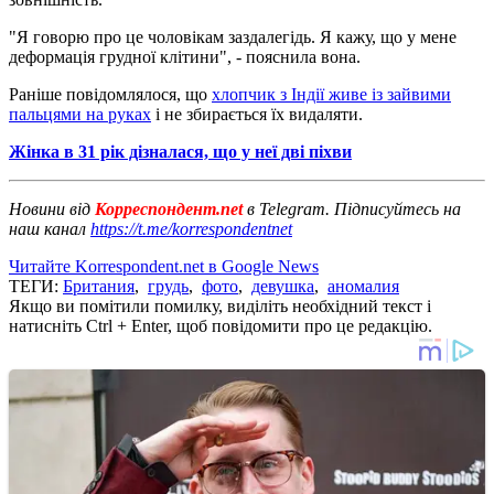
"Я говорю про це чоловікам заздалегідь. Я кажу, що у мене
деформація грудної клітини", - пояснила вона.
Раніше повідомлялося, що
хлопчик з Індії живе із зайвими
пальцями на руках
і не збирається їх видаляти.
Жінка в 31 рік дізналася, що у неї дві піхви
Новини від
Корреспондент.net
в Telegram. Підписуйтесь на
наш канал
https://t.me/korrespondentnet
Читайте Korrespondent.net в Google News
ТЕГИ:
Британия
,
грудь
,
фото
,
девушка
,
аномалия
Якщо ви помітили помилку, виділіть необхідний текст і
натисніть Ctrl + Enter, щоб повідомити про це редакцію.