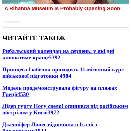
ЧИТАЙТЕ ТАКОЖ
Рибальський календар на серпень: у які дні
клюватиме краще
5392
Принцеса Ізабелла проходить 11-місячний курс
військової підготовки
4984
Модель продемонструвала фігуру на пляжах
Греції
4530
Лідер гурту Ногу свело! опинився під російським
обстрілом у Києві
3972
Дженніфер Лопес відпочила в Італії з
близнюками
3933