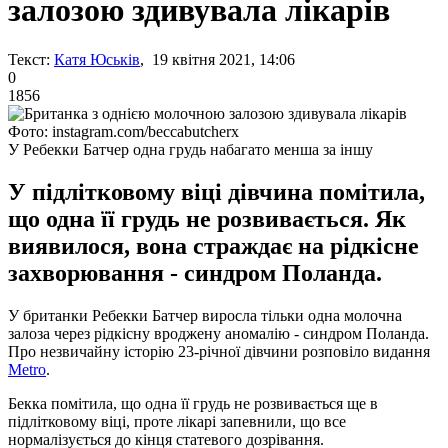
залозою здивувала лікарів
Текст:
Катя Юськів
, 19 квітня 2021, 14:06
0
1856
Фото: instagram.com/beccabutcherx
У Ребекки Батчер одна грудь набагато менша за іншу
У підлітковому віці дівчина помітила,
що одна її грудь не розвивається. Як
виявилося, вона страждає на рідкісне
захворювання - синдром Поланда.
У британки Ребекки Батчер виросла тільки одна молочна
залоза через рідкісну вроджену аномалію - синдром Поланда.
Про незвичайну історію 23-річної дівчини розповіло видання
Metro
.
Бекка помітила, що одна її грудь не розвивається ще в
підлітковому віці, проте лікарі запевнили, що все
нормалізується до кінця статевого дозрівання.