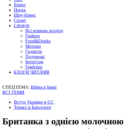
Бізнес
Наука
Шоу-бізнес
Спорт
Lifestyle
Всі новини розділу
Fashion
Food&Drinks
Мотори
Гаджети
Подорожі
Інтер'єри
Гемблінг
БЛОГИ ЧИТАЧІВ
СПЕЦТЕМА:
Війна в Ірані
ВСІ ТЕМИ
Вступ України в ЄС
Теракт в Барселоні
Британка з однією молочною