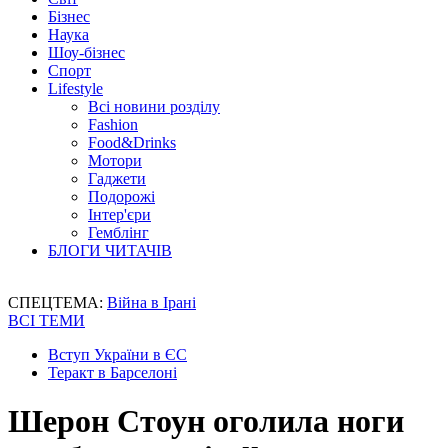
Бізнес
Наука
Шоу-бізнес
Спорт
Lifestyle
Всі новини розділу
Fashion
Food&Drinks
Мотори
Гаджети
Подорожі
Інтер'єри
Гемблінг
БЛОГИ ЧИТАЧІВ
СПЕЦТЕМА:
Війна в Ірані
ВСІ ТЕМИ
Вступ України в ЄС
Теракт в Барселоні
Шерон Стоун оголила ноги