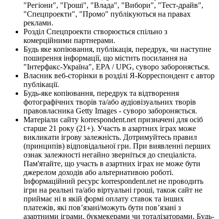
"Регіони", "Гроші", "Влада", "Вибори", "Тест-драйв",
"Спецпроекти", "Промо" публікуються на правах
реклами.
Розділ Спецпроекти створюється спільно з
комерційними партнерами.
Будь яке копіювання, публікація, передрук, чи наступне
поширення інформації, що містить посилання на
"Інтерфакс-Україна", EPA / UPG, суворо забороняється.
Власник веб-сторінки в розділі Я-Корреспондент є автор
публікації.
Будь-яке копіювання, передрук та відтворення
фотографічних творів та/або аудіовізуальних творів
правовласника Getty Images - суворо забороняється.
Матеріали сайту korrespondent.net призначені для осіб
старше 21 року (21+). Участь в азартних іграх може
викликати ігрову залежність. Дотримуйтесь правил
(принципів) відповідальної гри. При виявленні перших
ознак залежності негайно зверніться до спеціаліста.
Пам'ятайте, що участь в азартних іграх не може бути
джерелом доходів або альтернативою роботі.
Інформаційний ресурс korrespondent.net не проводить
ігри на реальні та/або віртуальні гроші, також сайт не
приймає ні в якій формі оплату ставок та інших
платежів, які пов’язані/можуть бути пов’язані з
азартними іграми, букмекерами чи тоталізаторами. Будь-