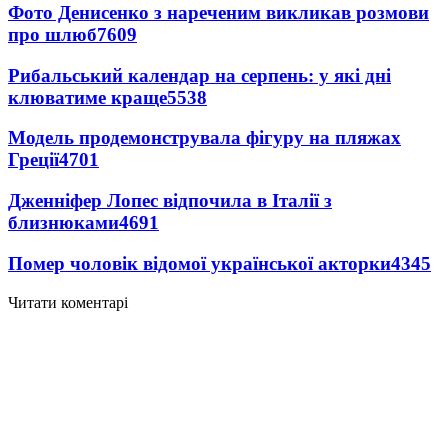
Фото Денисенко з нареченим викликав розмови
про шлюб
7609
Рибальський календар на серпень: у які дні
клюватиме краще
5538
Модель продемонструвала фігуру на пляжах
Греції
4701
Дженніфер Лопес відпочила в Італії з
близнюками
4691
Помер чоловік відомої української акторки
4345
Читати коментарі