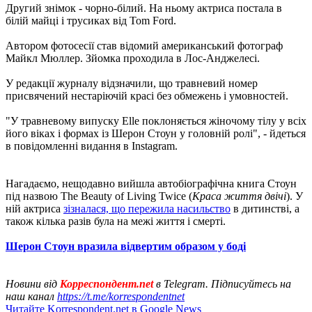
Другий знімок - чорно-білий. На ньому актриса постала в
білій майці і трусиках від Tom Ford.
Автором фотосесії став відомий американський фотограф
Майкл Мюллер. Зйомка проходила в Лос-Анджелесі.
У редакції журналу відзначили, що травневий номер
присвячений нестаріючій красі без обмежень і умовностей.
"У травневому випуску Elle поклоняється жіночому тілу у всіх
його віках і формах із Шерон Стоун у головній ролі", - йдеться
в повідомленні видання в Instagram.
Нагадаємо, нещодавно вийшла автобіографічна книга Стоун
під назвою The Beauty of Living Twice (
Краса життя двічі
). У
ній актриса
зізналася, що пережила насильство
в дитинстві, а
також кілька разів була на межі життя і смерті.
Шерон Стоун вразила відвертим образом у боді
Новини від
Корреспондент.net
в Telegram. Підписуйтесь на
наш канал
https://t.me/korrespondentnet
Читайте Korrespondent.net в Google News