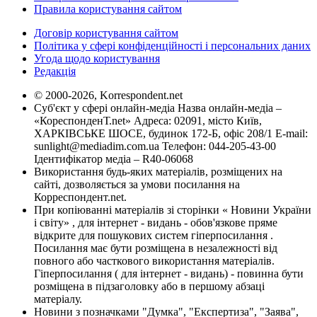
Правила користування сайтом
Договір користування сайтом
Політика у сфері конфіденційності і персональних даних
Угода щодо користування
Редакція
© 2000-2026, Korrespondent.net
Суб'єкт у сфері онлайн-медіа Назва онлайн-медіа –
«КореспонденТ.net» Адреса: 02091, місто Київ,
ХАРКІВСЬКЕ ШОСЕ, будинок 172-Б, офіс 208/1 E-mail:
sunlight@mediadim.com.ua
Телефон: 044-205-43-00
Ідентифікатор медіа – R40-06068
Використання будь-яких матеріалів, розміщених на
сайті, дозволяється за умови посилання на
Корреспондент.net.
При копіюванні матеріалів зі сторінки « Новини України
і світу» , для інтернет - видань - обов'язкове пряме
відкрите для пошукових систем гіперпосилання .
Посилання має бути розміщена в незалежності від
повного або часткового використання матеріалів.
Гіперпосилання ( для інтернет - видань) - повинна бути
розміщена в підзаголовку або в першому абзаці
матеріалу.
Новини з позначками "Думка", "Експертиза", "Заява",