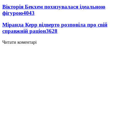
Вікторія Бекхем похизувалася ідеальною
фігурою
4043
Міранда Керр відверто розповіла про свій
справжній раціон
3628
Читати коментарі