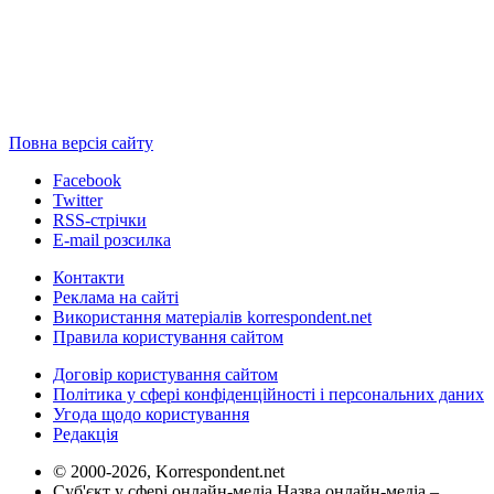
Повна версія сайту
Facebook
Twitter
RSS-стрічки
E-mail розсилка
Контакти
Реклама на сайті
Використання матеріалів korrespondent.net
Правила користування сайтом
Договір користування сайтом
Політика у сфері конфіденційності і персональних даних
Угода щодо користування
Редакція
© 2000-2026, Korrespondent.net
Суб'єкт у сфері онлайн-медіа Назва онлайн-медіа –