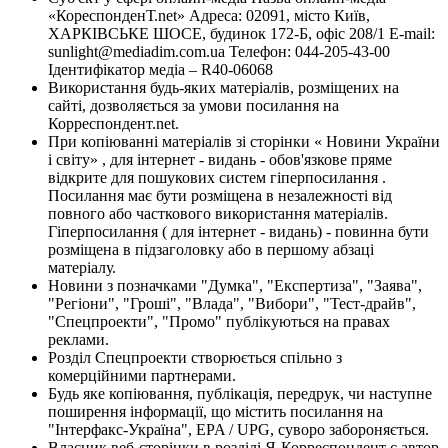
«КореспонденТ.net» Адреса: 02091, місто Київ,
ХАРКІВСЬКЕ ШОСЕ, будинок 172-Б, офіс 208/1 E-mail:
sunlight@mediadim.com.ua
Телефон: 044-205-43-00
Ідентифікатор медіа – R40-06068
Використання будь-яких матеріалів, розміщених на
сайті, дозволяється за умови посилання на
Корреспондент.net.
При копіюванні матеріалів зі сторінки « Новини України
і світу» , для інтернет - видань - обов'язкове пряме
відкрите для пошукових систем гіперпосилання .
Посилання має бути розміщена в незалежності від
повного або часткового використання матеріалів.
Гіперпосилання ( для інтернет - видань) - повинна бути
розміщена в підзаголовку або в першому абзаці
матеріалу.
Новини з позначками "Думка", "Експертиза", "Заява",
"Регіони", "Гроші", "Влада", "Вибори", "Тест-драйв",
"Спецпроекти", "Промо" публікуються на правах
реклами.
Розділ Спецпроекти створюється спільно з
комерційними партнерами.
Будь яке копіювання, публікація, передрук, чи наступне
поширення інформації, що містить посилання на
"Інтерфакс-Україна", EPA / UPG, суворо забороняється.
Власник веб-сторінки в розділі Я-Корреспондент є автор