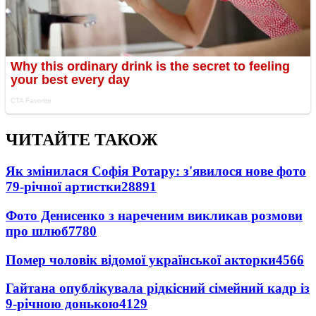
ЧИТАЙТЕ ТАКОЖ
Як змінилася Софія Ротару: з'явилося нове фото
79-річної артистки
28891
Фото Денисенко з нареченим викликав розмови
про шлюб
7780
Помер чоловік відомої української акторки
4566
Гайтана опублікувала рідкісний сімейний кадр із
9-річною донькою
4129