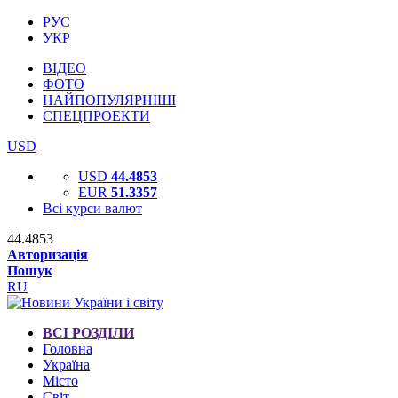
РУС
УКР
ВІДЕО
ФОТО
НАЙПОПУЛЯРНІШІ
СПЕЦПРОЕКТИ
USD
USD
44.4853
EUR
51.3357
Всі курси валют
44.4853
Авторизація
Пошук
RU
ВСІ РОЗДІЛИ
Головна
Україна
Місто
Світ