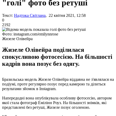
"голі" фото без ретуші
Текст:
Надтока Світлана
, 22 квітня 2021, 12:58
0
2192
Фото: instagram.com/emilynnrose
Жизеле Олівейра
Жизеле Олівейра поділилася
спокусливою фотосесією. На більшості
кадрів вона позує без одягу.
Бразильська модель Жизеле Олівейра віддавна не з'являлася на
подіумі, проте регулярно позує перед камерою та ділиться
результами зйомок в Instagram.
Напередодні вона опублікувала особливу фотосесію, автором
якої стала фотограф Емілінн Роуз. На більшості знімків, які
представлені без ретуші, Жизеле позує оголеною.