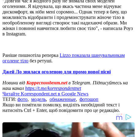
"Довгий час я жодного разу не знімала своїх моделей
оголеними. Я відчувала, що якась частина мене відчуває
дискомфорт, як ніби мені соромно... Однак тепер я бачу, що
можливість відобразити і продемонструвати жіноче тіло в
необробленому вигляді створює такі надихаючі образи. Ми
жінки і повинні навчитися любити своє тіло", - написала Роуз
в Instagram.
Раніше пишнотіла реперка
Lizzo показала шанувальникам
оголене тіло
без ретуші.
Джей Ло знялася оголеною для промо нової пісні
Новини від
Корреспондент.net
в Telegram. Підписуйтесь на
наш канал
https://t.me/korrespondentnet
Читайте Korrespondent.net в Google News
ТЕГИ:
фото
,
модель
,
обнаженные
,
фотошоп
Якщо ви помітили помилку, виділіть необхідний текст і
натисніть Ctrl + Enter, щоб повідомити про це редакцію.