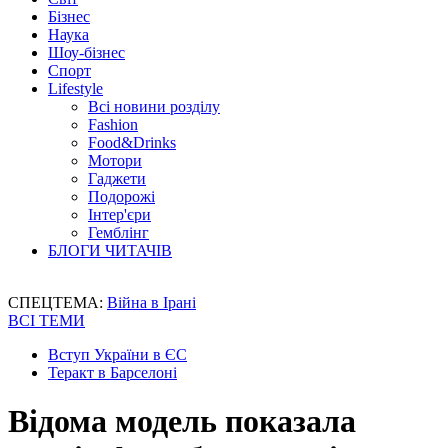
Бізнес
Наука
Шоу-бізнес
Спорт
Lifestyle
Всі новини розділу
Fashion
Food&Drinks
Мотори
Гаджети
Подорожі
Інтер'єри
Гемблінг
БЛОГИ ЧИТАЧІВ
СПЕЦТЕМА:
Війна в Ірані
ВСІ ТЕМИ
Вступ України в ЄС
Теракт в Барселоні
Відома модель показала