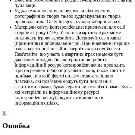
публікації.
Будь-яке копіювання, передрук та відтворення
фотографічних творів та/або аудіовізуальних творів
правовласника Getty Images - суворо забороняється.
Матеріали сайту korrespondent.net призначені для осіб
старше 21 року (21+). Участь в азартних іграх може
викликати ігрову залежність. Дотримуйтесь правил
(принципів) відповідальної гри. При виявленні перших
ознак залежності негайно зверніться до спеціаліста.
Пам'ятайте, що участь в азартних іграх не може бути
джерелом доходів або альтернативою роботі.
Інформаційний ресурс korrespondent.net не проводить
ігри на реальні та/або віртуальні гроші, також сайт не
приймає ні в якій формі оплату ставок та інших
платежів, які пов’язані/можуть бути пов’язані з
азартними іграми, букмекерами чи тоталізаторами. Будь-
які матеріали на інформаційному ресурсі
korrespondent.net публікуються виключно в
інформаційних цілях.
X
Ошибка