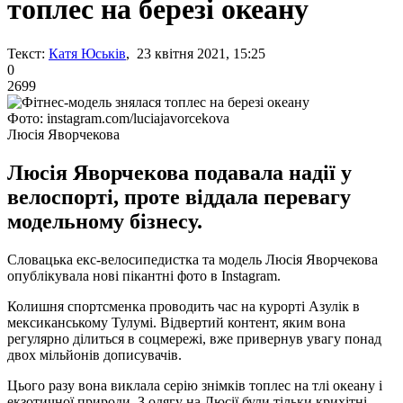
топлес на березі океану
Текст:
Катя Юськів
, 23 квітня 2021, 15:25
0
2699
Фото: instagram.com/luciajavorcekova
Люсія Яворчекова
Люсія Яворчекова подавала надії у
велоспорті, проте віддала перевагу
модельному бізнесу.
Словацька екс-велосипедистка та модель Люсія Яворчекова
опублікувала нові пікантні фото в Instagram.
Колишня спортсменка проводить час на курорті Азулік в
мексиканському Тулумі. Відвертий контент, яким вона
регулярно ділиться в соцмережі, вже привернув увагу понад
двох мільйонів дописувачів.
Цього разу вона виклала серію знімків топлес на тлі океану і
екзотичної природи. З одягу на Люсії були тільки крихітні