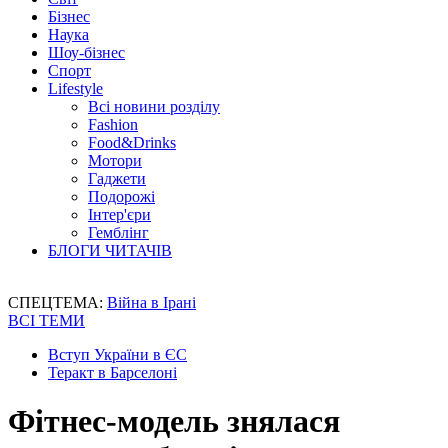
Бізнес
Наука
Шоу-бізнес
Спорт
Lifestyle
Всі новини розділу
Fashion
Food&Drinks
Мотори
Гаджети
Подорожі
Інтер'єри
Гемблінг
БЛОГИ ЧИТАЧІВ
СПЕЦТЕМА:
Війна в Ірані
ВСІ ТЕМИ
Вступ України в ЄС
Теракт в Барселоні
Фітнес-модель знялася