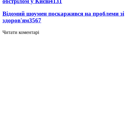
обстрілом у Києві
4131
Відомий шоумен поскаржився на проблеми зі
здоров'ям
3567
Читати коментарі