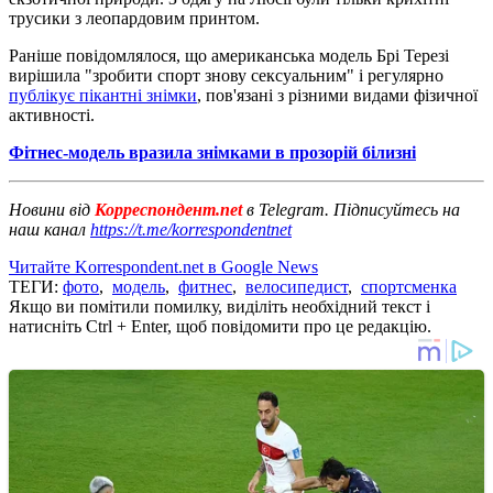
трусики з леопардовим принтом.
Раніше повідомлялося, що американська модель Брі Терезі
вирішила "зробити спорт знову сексуальним" і регулярно
публікує пікантні знімки
, пов'язані з різними видами фізичної
активності.
Фітнес-модель вразила знімками в прозорій білизні
Новини від
Корреспондент.net
в Telegram. Підписуйтесь на
наш канал
https://t.me/korrespondentnet
Читайте Korrespondent.net в Google News
ТЕГИ:
фото
,
модель
,
фитнес
,
велосипедист
,
спортсменка
Якщо ви помітили помилку, виділіть необхідний текст і
натисніть Ctrl + Enter, щоб повідомити про це редакцію.