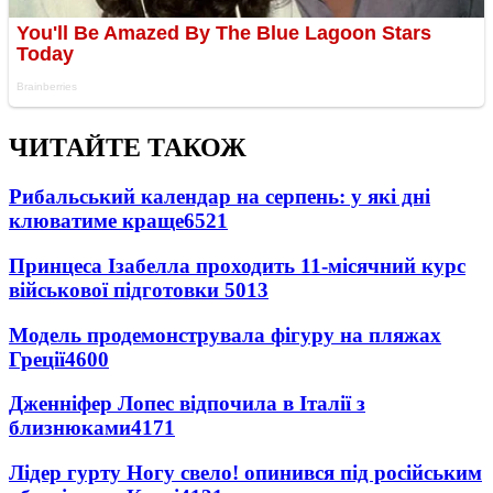
ЧИТАЙТЕ ТАКОЖ
Рибальський календар на серпень: у які дні
клюватиме краще
6521
Принцеса Ізабелла проходить 11-місячний курс
військової підготовки
5013
Модель продемонструвала фігуру на пляжах
Греції
4600
Дженніфер Лопес відпочила в Італії з
близнюками
4171
Лідер гурту Ногу свело! опинився під російським