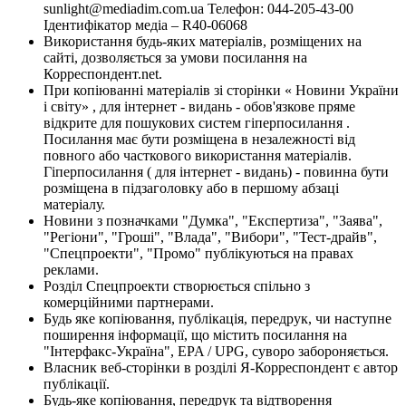
sunlight@mediadim.com.ua
Телефон: 044-205-43-00
Ідентифікатор медіа – R40-06068
Використання будь-яких матеріалів, розміщених на
сайті, дозволяється за умови посилання на
Корреспондент.net.
При копіюванні матеріалів зі сторінки « Новини України
і світу» , для інтернет - видань - обов'язкове пряме
відкрите для пошукових систем гіперпосилання .
Посилання має бути розміщена в незалежності від
повного або часткового використання матеріалів.
Гіперпосилання ( для інтернет - видань) - повинна бути
розміщена в підзаголовку або в першому абзаці
матеріалу.
Новини з позначками "Думка", "Експертиза", "Заява",
"Регіони", "Гроші", "Влада", "Вибори", "Тест-драйв",
"Спецпроекти", "Промо" публікуються на правах
реклами.
Розділ Спецпроекти створюється спільно з
комерційними партнерами.
Будь яке копіювання, публікація, передрук, чи наступне
поширення інформації, що містить посилання на
"Інтерфакс-Україна", EPA / UPG, суворо забороняється.
Власник веб-сторінки в розділі Я-Корреспондент є автор
публікації.
Будь-яке копіювання, передрук та відтворення