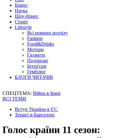
Бізнес
Наука
Шоу-бізнес
Спорт
Lifestyle
Всі новини розділу
Fashion
Food&Drinks
Мотори
Гаджети
Подорожі
Інтер'єри
Гемблінг
БЛОГИ ЧИТАЧІВ
СПЕЦТЕМА:
Війна в Ірані
ВСІ ТЕМИ
Вступ України в ЄС
Теракт в Барселоні
Голос країни 11 сезон: