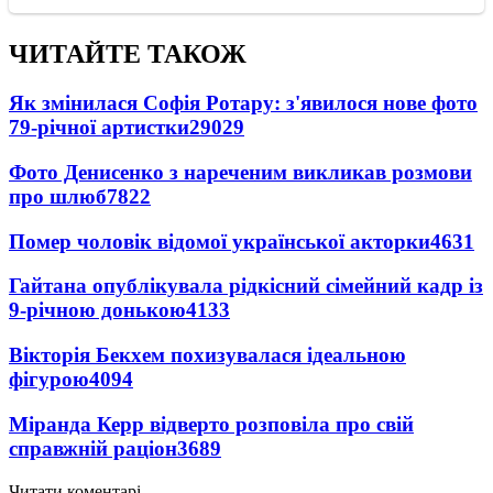
ЧИТАЙТЕ ТАКОЖ
Як змінилася Софія Ротару: з'явилося нове фото
79-річної артистки
29029
Фото Денисенко з нареченим викликав розмови
про шлюб
7822
Помер чоловік відомої української акторки
4631
Гайтана опублікувала рідкісний сімейний кадр із
9-річною донькою
4133
Вікторія Бекхем похизувалася ідеальною
фігурою
4094
Міранда Керр відверто розповіла про свій
справжній раціон
3689
Читати коментарі