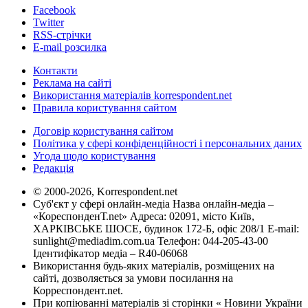
Facebook
Twitter
RSS-стрічки
E-mail розсилка
Контакти
Реклама на сайті
Використання матеріалів korrespondent.net
Правила користування сайтом
Договір користування сайтом
Політика у сфері конфіденційності і персональних даних
Угода щодо користування
Редакція
© 2000-2026, Korrespondent.net
Суб'єкт у сфері онлайн-медіа Назва онлайн-медіа –
«КореспонденТ.net» Адреса: 02091, місто Київ,
ХАРКІВСЬКЕ ШОСЕ, будинок 172-Б, офіс 208/1 E-mail:
sunlight@mediadim.com.ua
Телефон: 044-205-43-00
Ідентифікатор медіа – R40-06068
Використання будь-яких матеріалів, розміщених на
сайті, дозволяється за умови посилання на
Корреспондент.net.
При копіюванні матеріалів зі сторінки « Новини України