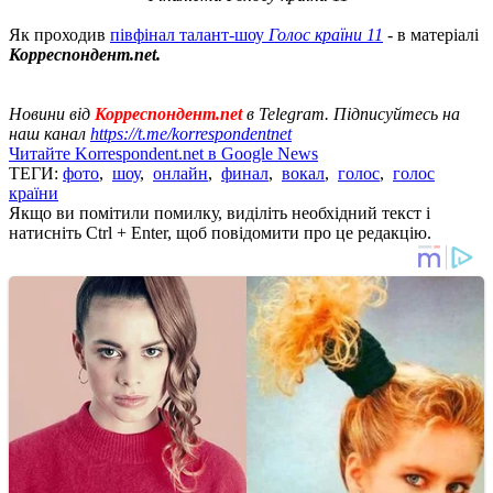
Як проходив
півфінал талант-шоу
Голос країни 11
- в матеріалі
Корреспондент.net.
Новини від
Корреспондент.net
в Telegram. Підписуйтесь на
наш канал
https://t.me/korrespondentnet
Читайте Korrespondent.net в Google News
ТЕГИ:
фото
,
шоу
,
онлайн
,
финал
,
вокал
,
голос
,
голос
країни
Якщо ви помітили помилку, виділіть необхідний текст і
натисніть Ctrl + Enter, щоб повідомити про це редакцію.