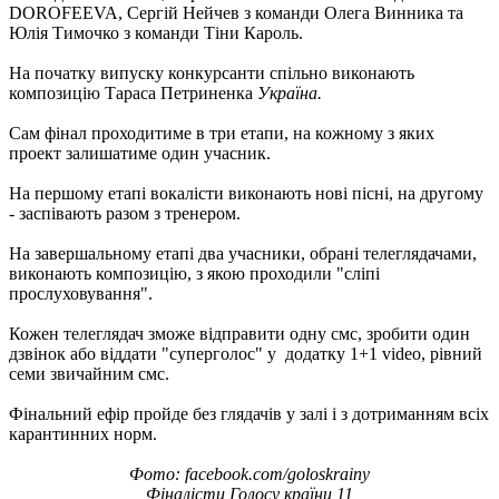
DOROFEEVA, Сергій Нейчев з команди Олега Винника та
Юлія Тимочко з команди Тіни Кароль.
На початку випуску конкурсанти спільно виконають
композицію Тараса Петриненка
Україна.
Сам фінал проходитиме в три етапи, на кожному з яких
проект залишатиме один учасник.
На першому етапі вокалісти виконають нові пісні, на другому
- заспівають разом з тренером.
На завершальному етапі два учасники, обрані телеглядачами,
виконають композицію, з якою проходили "сліпі
прослуховування".
Кожен телеглядач зможе відправити одну смс, зробити один
дзвінок або віддати "суперголос" у додатку 1+1 video, рівний
семи звичайним смс.
Фінальний ефір пройде без глядачів у залі і з дотриманням всіх
карантинних норм.
Фото: facebook.com/goloskrainy
Фіналісти Голосу країни 11