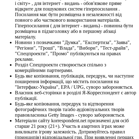
і світу» , для інтернет - видань - обов'язкове пряме
відкрите для пошукових систем гіперпосилання .
Посилання має бути розміщена в незалежності від
повного або часткового використання матеріалів.
Гіперпосилання ( для інтернет - видань) - повинна бути
розміщена в підзаголовку або в першому абзаці
матеріалу.
Новини з позначками "Думка", "Експертиза", "Заява",
"Регіони", "Гроші", "Влада", "Вибори", "Тест-драйв",
"Спецпроекти", "Промо" публікуються на правах
реклами.
Розділ Спецпроекти створюється спільно з
комерційними партнерами.
Будь яке копіювання, публікація, передрук, чи наступне
поширення інформації, що містить посилання на
"Інтерфакс-Україна", EPA / UPG, суворо забороняється.
Власник веб-сторінки в розділі Я-Корреспондент є автор
публікації.
Будь-яке копіювання, передрук та відтворення
фотографічних творів та/або аудіовізуальних творів
правовласника Getty Images - суворо забороняється.
Матеріали сайту korrespondent.net призначені для осіб
старше 21 року (21+). Участь в азартних іграх може
викликати ігрову залежність. Дотримуйтесь правил
(принципів) відповідальної гри. При виявленні перших