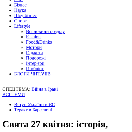
Бізнес
Наука
Шоу-бізнес
Спорт
Lifestyle
Всі новини розділу
Fashion
Food&Drinks
Мотори
Гаджети
Подорожі
Інтер'єри
Гемблінг
БЛОГИ ЧИТАЧІВ
СПЕЦТЕМА:
Війна в Ірані
ВСІ ТЕМИ
Вступ України в ЄС
Теракт в Барселоні
Свята 27 квітня: історія,