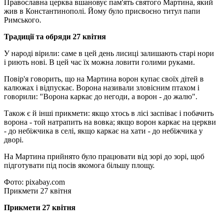
Православна церква вшановує пам'ять святого Мартина, який
жив в Константинополі. Йому було присвоєно титул папи
Римського.
Традиції та обряди 27 квітня
У народі вірили: саме в цей день лисиці залишають старі нори
і риють нові. В цей час їх можна ловити голими руками.
Повір'я говорить, що на Мартина ворон купає своїх дітей в
калюжах і відпускає. Ворона називали зловісним птахом і
говорили: "Ворона каркає до негоди, а ворон - до жалю".
Також є й інші прикмети: якщо хтось в лісі заспіває і побачить
ворона - той натрапить на вовка; якщо ворон каркає на церкви
- до небіжчика в селі, якщо каркає на хати - до небіжчика у
дворі.
На Мартина прийнято було працювати від зорі до зорі, щоб
підготувати під посів якомога більшу площу.
Фото: pixabay.com
Прикмети 27 квітня
Прикмети 27 квітня