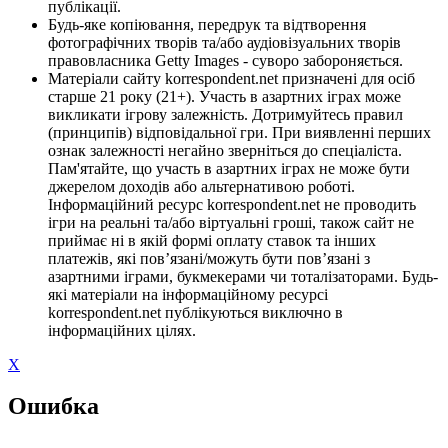
публікації.
Будь-яке копіювання, передрук та відтворення
фотографічних творів та/або аудіовізуальних творів
правовласника Getty Images - суворо забороняється.
Матеріали сайту korrespondent.net призначені для осіб
старше 21 року (21+). Участь в азартних іграх може
викликати ігрову залежність. Дотримуйтесь правил
(принципів) відповідальної гри. При виявленні перших
ознак залежності негайно зверніться до спеціаліста.
Пам'ятайте, що участь в азартних іграх не може бути
джерелом доходів або альтернативою роботі.
Інформаційний ресурс korrespondent.net не проводить
ігри на реальні та/або віртуальні гроші, також сайт не
приймає ні в якій формі оплату ставок та інших
платежів, які пов’язані/можуть бути пов’язані з
азартними іграми, букмекерами чи тоталізаторами. Будь-
які матеріали на інформаційному ресурсі
korrespondent.net публікуються виключно в
інформаційних цілях.
X
Ошибка