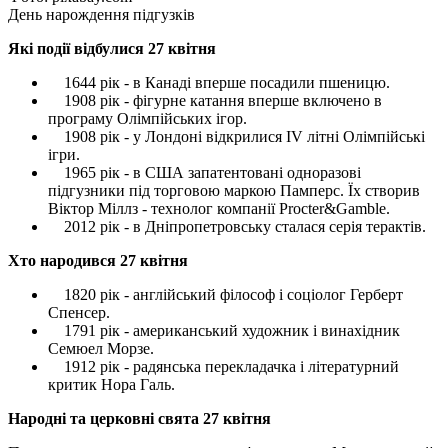
День нарождення підгузків
Які події відбулися 27 квітня
1644 рік - в Канаді вперше посадили пшеницю.
1908 рік - фігурне катання вперше включено в
програму Олімпійських ігор.
1908 рік - у Лондоні відкрилися IV літні Олімпійські
ігри.
1965 рік - в США запатентовані одноразові
підгузники під торговою маркою Памперс. Їх створив
Віктор Міллз - технолог компанії Procter&Gamble.
2012 рік - в Дніпропетровську сталася серія терактів.
Хто народився 27 квітня
1820 рік - англійський філософ і соціолог Герберт
Спенсер.
1791 рік - американський художник і винахідник
Семюел Морзе.
1912 рік - радянська перекладачка і літературний
критик Нора Галь.
Народні та церковні свята 27 квітня