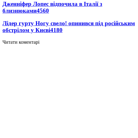
Дженніфер Лопес відпочила в Італії з
близнюками
4560
Лідер гурту Ногу свело! опинився під російським
обстрілом у Києві
4180
Читати коментарі