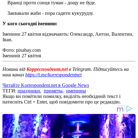
Вранці проти сонця туман - дощу не буде.
Заквакали жаби - пора садити кукурудзу.
У кого сьогодні іменини:
Іменини 27 квітня відзначають: Олександр, Антон, Валентин,
Іван.
Фото: pixabay.com
Іменини 27 квітня
Новини від
Корреспондент.net
в Telegram. Підписуйтесь на
наш канал
https://t.me/korrespondentnet
Читайте Korrespondent.net в Google News
ТЕГИ:
праздники
,
приметы
,
именины
Якщо ви помітили помилку, виділіть необхідний текст і
натисніть Ctrl + Enter, щоб повідомити про це редакцію.