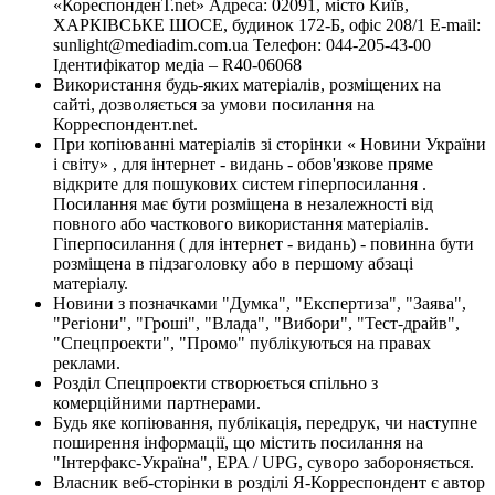
«КореспонденТ.net» Адреса: 02091, місто Київ,
ХАРКІВСЬКЕ ШОСЕ, будинок 172-Б, офіс 208/1 E-mail:
sunlight@mediadim.com.ua
Телефон: 044-205-43-00
Ідентифікатор медіа – R40-06068
Використання будь-яких матеріалів, розміщених на
сайті, дозволяється за умови посилання на
Корреспондент.net.
При копіюванні матеріалів зі сторінки « Новини України
і світу» , для інтернет - видань - обов'язкове пряме
відкрите для пошукових систем гіперпосилання .
Посилання має бути розміщена в незалежності від
повного або часткового використання матеріалів.
Гіперпосилання ( для інтернет - видань) - повинна бути
розміщена в підзаголовку або в першому абзаці
матеріалу.
Новини з позначками "Думка", "Експертиза", "Заява",
"Регіони", "Гроші", "Влада", "Вибори", "Тест-драйв",
"Спецпроекти", "Промо" публікуються на правах
реклами.
Розділ Спецпроекти створюється спільно з
комерційними партнерами.
Будь яке копіювання, публікація, передрук, чи наступне
поширення інформації, що містить посилання на
"Інтерфакс-Україна", EPA / UPG, суворо забороняється.
Власник веб-сторінки в розділі Я-Корреспондент є автор