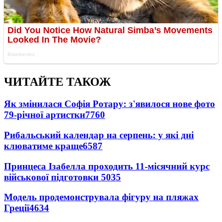
ЧИТАЙТЕ ТАКОЖ
Як змінилася Софія Ротару: з'явилося нове фото
79-річної артистки
7760
Рибальський календар на серпень: у які дні
клюватиме краще
6587
Принцеса Ізабелла проходить 11-місячний курс
військової підготовки
5035
Модель продемонструвала фігуру на пляжах
Греції
4634