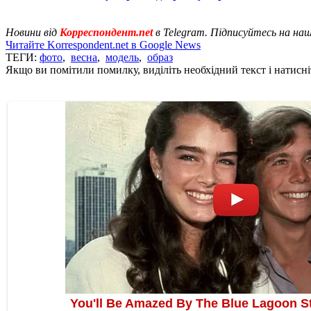
Новини від
Корреспондент.net
в Telegram. Підписуйтесь на на
Читайте Korrespondent.net в Google News
ТЕГИ:
фото
,
весна
,
модель
,
образ
Якщо ви помітили помилку, виділіть необхідний текст і натисніт