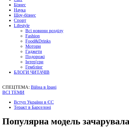
Бізнес
Наука
Шоу-бізнес
Спорт
Lifestyle
Всі новини розділу
Fashion
Food&Drinks
Мотори
Гаджети
Подорожі
Інтер'єри
Гемблінг
БЛОГИ ЧИТАЧІВ
СПЕЦТЕМА:
Війна в Ірані
ВСІ ТЕМИ
Вступ України в ЄС
Теракт в Барселоні
Популярна модель зачарувала