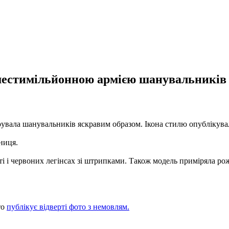
з шестимільйонною армією шанувальникі
арувала шанувальників яскравим образом. Ікона стилю опублікувала
ниця.
і і червоних легінсах зі штрипками. Також модель приміряла роже
то
публікує відверті фото з немовлям.