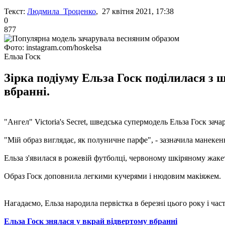
Текст:
Людмила Троценко
, 27 квітня 2021, 17:38
0
877
Фото: instagram.com/hoskelsa
Ельза Госк
Зірка подіуму Ельза Госк поділилася 
вбранні.
"Ангел" Victoria's Secret, шведська супермодель Ельза Госк зач
"Мій образ виглядає, як полуничне парфе", - зазначила манекен
Ельза з'явилася в рожевій футболці, червоному шкіряному жакет
Образ Госк доповнила легкими кучерями і нюдовим макіяжем.
Нагадаємо, Ельза народила первістка в березні цього року і час
Ельза Госк знялася у вкрай відвертому вбранні