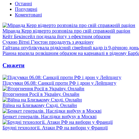
Останні
Популярні
Коментовані
Міранда Керр відверто розповіла про свій справжній раціон
Кейт Бекінсейл поєднала йогу з ефектним образом
Сукню Вітні Г'юстон продадуть з аукціону
Гайтана опублікувала рідкісний сімейний кадр із 9-річною дон
Ріанна вразила розкішним образом на карнавалі в рідному Барб
Сюжети
Підсумки 06.08: Санкції проти РФ і дрон у Лейпцигу
Вторгнення Росії в Україну. Онлайн
Війна на Близькому Сході. Онлайн
Бенкет генералів. Наслідки вибуху в Москві
Брудні технології. Атаки РФ на вибори у Франції