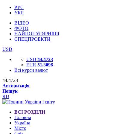
РУС
УКР
ВІДЕО
ФОТО
НАЙПОПУЛЯРНІШІ
СПЕЦПРОЕКТИ
USD
USD
44.4723
EUR
51.3096
Всі курси валют
44.4723
Авторизація
Пошук
RU
ВСІ РОЗДІЛИ
Головна
Україна
Місто
Світ