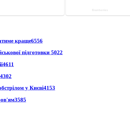
ватиме краще
6556
йськової підготовки
5022
ї
4611
4302
обстрілом у Києві
4153
ров'ям
3585