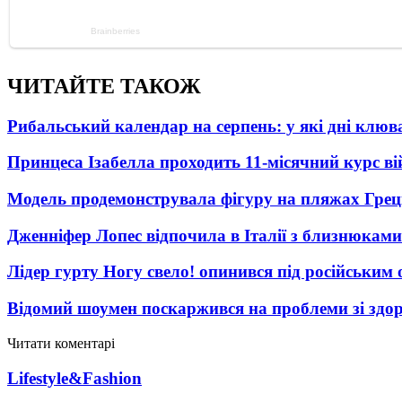
ЧИТАЙТЕ ТАКОЖ
Рибальський календар на серпень: у які дні клю
Принцеса Ізабелла проходить 11-місячний курс ві
Модель продемонструвала фігуру на пляжах Греці
Дженніфер Лопес відпочила в Італії з близнюками
Лідер гурту Ногу свело! опинився під російським 
Відомий шоумен поскаржився на проблеми зі здо
Читати коментарі
Lifestyle&Fashion