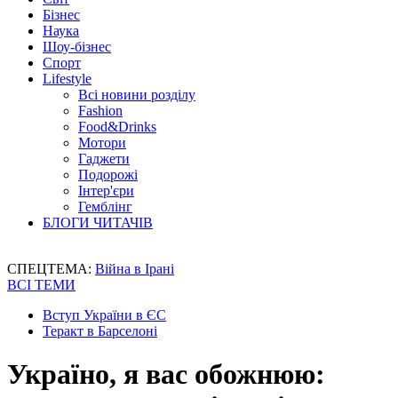
Бізнес
Наука
Шоу-бізнес
Спорт
Lifestyle
Всі новини розділу
Fashion
Food&Drinks
Мотори
Гаджети
Подорожі
Інтер'єри
Гемблінг
БЛОГИ ЧИТАЧІВ
СПЕЦТЕМА:
Війна в Ірані
ВСІ ТЕМИ
Вступ України в ЄС
Теракт в Барселоні
Україно, я вас обожнюю: