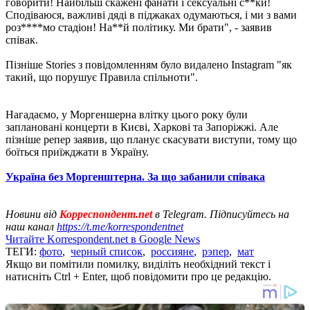
говорити! Найбільш скажені фанати і сексуальні с**ки!
Сподіваюся, важливі дяді в піджаках одумаються, і ми з вами
роз****мо стадіон! На**й політику. Ми брати", - заявив
співак.
Пізніше Stories з повідомленням було видалено Instagram "як
такий, що порушує Правила спільноти".
Нагадаємо, у Моргеншерна влітку цього року були
заплановані концерти в Києві, Харкові та Запоріжжі. Але
пізніше репер заявив, що планує скасувати виступи, тому що
боїться приїжджати в Україну.
Україна без Моргенштерна. За що забанили співака
Новини від
Корреспондент.net
в Telegram. Підписуйтесь на
наш канал
https://t.me/korrespondentnet
Читайте Korrespondent.net в Google News
ТЕГИ:
фото
,
черный список
,
россияне
,
рэпер
,
мат
Якщо ви помітили помилку, виділіть необхідний текст і
натисніть Ctrl + Enter, щоб повідомити про це редакцію.