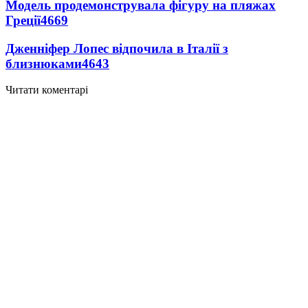
Модель продемонструвала фігуру на пляжах
Греції
4669
Дженніфер Лопес відпочила в Італії з
близнюками
4643
Читати коментарі