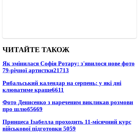
ЧИТАЙТЕ ТАКОЖ
Як змінилася Софія Ротару: з'явилося нове фото
79-річної артистки
21713
Рибальський календар на серпень: у які дні
клюватиме краще
6611
Фото Денисенко з нареченим викликав розмови
про шлюб
5669
Принцеса Ізабелла проходить 11-місячний курс
військової підготовки
5059