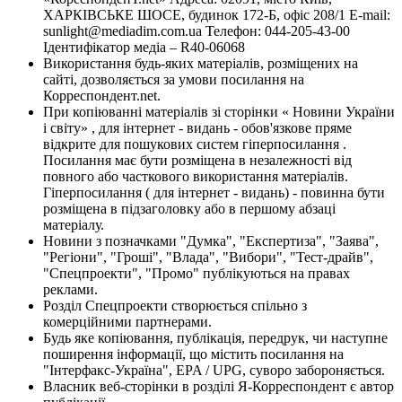
ХАРКІВСЬКЕ ШОСЕ, будинок 172-Б, офіс 208/1 E-mail:
sunlight@mediadim.com.ua
Телефон: 044-205-43-00
Ідентифікатор медіа – R40-06068
Використання будь-яких матеріалів, розміщених на
сайті, дозволяється за умови посилання на
Корреспондент.net.
При копіюванні матеріалів зі сторінки « Новини України
і світу» , для інтернет - видань - обов'язкове пряме
відкрите для пошукових систем гіперпосилання .
Посилання має бути розміщена в незалежності від
повного або часткового використання матеріалів.
Гіперпосилання ( для інтернет - видань) - повинна бути
розміщена в підзаголовку або в першому абзаці
матеріалу.
Новини з позначками "Думка", "Експертиза", "Заява",
"Регіони", "Гроші", "Влада", "Вибори", "Тест-драйв",
"Спецпроекти", "Промо" публікуються на правах
реклами.
Розділ Спецпроекти створюється спільно з
комерційними партнерами.
Будь яке копіювання, публікація, передрук, чи наступне
поширення інформації, що містить посилання на
"Інтерфакс-Україна", EPA / UPG, суворо забороняється.
Власник веб-сторінки в розділі Я-Корреспондент є автор