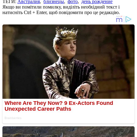
ТЕГИ:
Австралия
,
близнецы
,
фото
,
день рождение
Якщо ви помітили помилку, виділіть необхідний текст і
натисніть Ctrl + Enter, щоб повідомити про це редакцію.