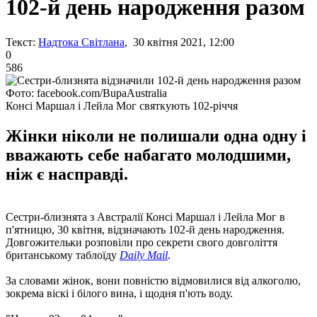
102-й день народження разом
Текст:
Надтока Світлана
, 30 квітня 2021, 12:00
0
586
Фото: facebook.com/BupaAustralia
Консі Маршал і Лейла Мог святкують 102-річчя
Жінки ніколи не полишали одна одну і
вважають себе набагато молодшими,
ніж є насправді.
Сестри-близнята з Австралії Консі Маршал і Лейла Мог в
п'ятницю, 30 квітня, відзначають 102-й день народження.
Довгожительки розповіли про секрети свого довголіття
британському таблоїду
Daily Mail
.
За словами жінок, вони повністю відмовилися від алкоголю,
зокрема віскі і білого вина, і щодня п'ють воду.