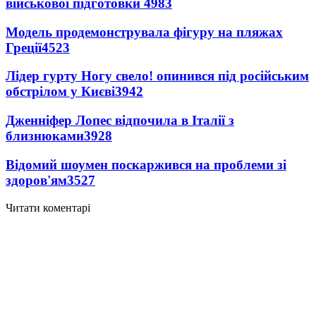
військової підготовки
4983
Модель продемонструвала фігуру на пляжах
Греції
4523
Лідер гурту Ногу свело! опинився під російським
обстрілом у Києві
3942
Дженніфер Лопес відпочила в Італії з
близнюками
3928
Відомий шоумен поскаржився на проблеми зі
здоров'ям
3527
Читати коментарі