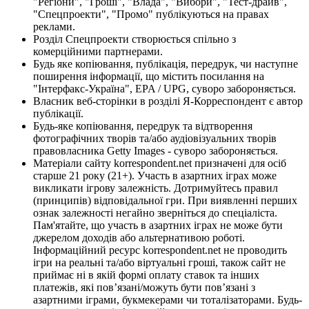
"Регіони", "Гроші", "Влада", "Вибори", "Тест-драйв",
"Спецпроекти", "Промо" публікуються на правах
реклами.
Розділ Спецпроекти створюється спільно з
комерційними партнерами.
Будь яке копіювання, публікація, передрук, чи наступне
поширення інформації, що містить посилання на
"Інтерфакс-Україна", EPA / UPG, суворо забороняється.
Власник веб-сторінки в розділі Я-Корреспондент є автор
публікації.
Будь-яке копіювання, передрук та відтворення
фотографічних творів та/або аудіовізуальних творів
правовласника Getty Images - суворо забороняється.
Матеріали сайту korrespondent.net призначені для осіб
старше 21 року (21+). Участь в азартних іграх може
викликати ігрову залежність. Дотримуйтесь правил
(принципів) відповідальної гри. При виявленні перших
ознак залежності негайно зверніться до спеціаліста.
Пам'ятайте, що участь в азартних іграх не може бути
джерелом доходів або альтернативою роботі.
Інформаційний ресурс korrespondent.net не проводить
ігри на реальні та/або віртуальні гроші, також сайт не
приймає ні в якій формі оплату ставок та інших
платежів, які пов’язані/можуть бути пов’язані з
азартними іграми, букмекерами чи тоталізаторами. Будь-