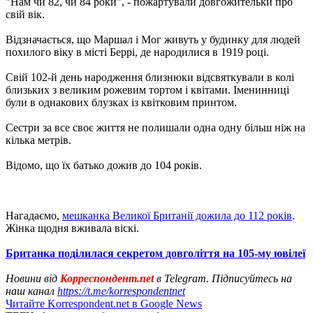
"Нам чи 82, чи 84 роки", - пожартували довгожительки про
свій вік.
Відзначається, що Маршал і Мог живуть у будинку для людей
похилого віку в місті Беррі, де народилися в 1919 році.
Свій 102-й день народження близнюки відсвяткували в колі
близьких з великим рожевим тортом і квітами. Іменинниці
були в однакових блузках із квітковим принтом.
Сестри за все своє життя не полишали одна одну більш ніж на
кілька метрів.
Відомо, що їх батько дожив до 104 років.
Нагадаємо,
мешканка Великої Британії дожила до 112 років
.
Жінка щодня вживала віскі.
Британка поділилася секретом довголіття на 105-му ювілеї
Новини від
Корреспондент.net
в Telegram. Підписуйтесь на
наш канал
https://t.me/korrespondentnet
Читайте Korrespondent.net в Google News