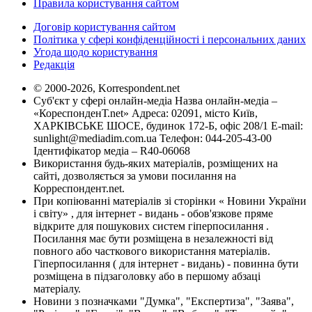
Правила користування сайтом
Договір користування сайтом
Політика у сфері конфіденційності і персональних даних
Угода щодо користування
Редакція
© 2000-2026, Korrespondent.net
Суб'єкт у сфері онлайн-медіа Назва онлайн-медіа –
«КореспонденТ.net» Адреса: 02091, місто Київ,
ХАРКІВСЬКЕ ШОСЕ, будинок 172-Б, офіс 208/1 E-mail:
sunlight@mediadim.com.ua
Телефон: 044-205-43-00
Ідентифікатор медіа – R40-06068
Використання будь-яких матеріалів, розміщених на
сайті, дозволяється за умови посилання на
Корреспондент.net.
При копіюванні матеріалів зі сторінки « Новини України
і світу» , для інтернет - видань - обов'язкове пряме
відкрите для пошукових систем гіперпосилання .
Посилання має бути розміщена в незалежності від
повного або часткового використання матеріалів.
Гіперпосилання ( для інтернет - видань) - повинна бути
розміщена в підзаголовку або в першому абзаці
матеріалу.
Новини з позначками "Думка", "Експертиза", "Заява",