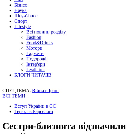
Бізнес
Наука
Шоу-бізнес
Спорт
Lifestyle
Всі новини розділу
Fashion
Food&Drinks
Мотори
Гаджети
Подорожі
Інтер'єри
Гемблінг
БЛОГИ ЧИТАЧІВ
СПЕЦТЕМА:
Війна в Ірані
ВСІ ТЕМИ
Вступ України в ЄС
Теракт в Барселоні
Сестри-близнята відзначили