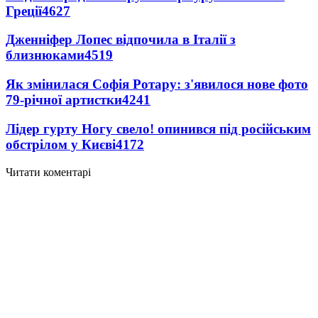
Греції
4627
Дженніфер Лопес відпочила в Італії з
близнюками
4519
Як змінилася Софія Ротару: з'явилося нове фото
79-річної артистки
4241
Лідер гурту Ногу свело! опинився під російським
обстрілом у Києві
4172
Читати коментарі