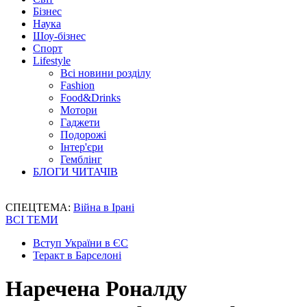
Бізнес
Наука
Шоу-бізнес
Спорт
Lifestyle
Всі новини розділу
Fashion
Food&Drinks
Мотори
Гаджети
Подорожі
Інтер'єри
Гемблінг
БЛОГИ ЧИТАЧІВ
СПЕЦТЕМА:
Війна в Ірані
ВСІ ТЕМИ
Вступ України в ЄС
Теракт в Барселоні
Наречена Роналду