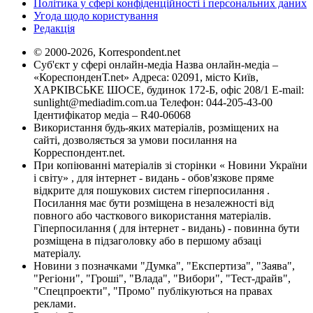
Політика у сфері конфіденційності і персональних даних
Угода щодо користування
Редакція
© 2000-2026, Korrespondent.net
Суб'єкт у сфері онлайн-медіа Назва онлайн-медіа –
«КореспонденТ.net» Адреса: 02091, місто Київ,
ХАРКІВСЬКЕ ШОСЕ, будинок 172-Б, офіс 208/1 E-mail:
sunlight@mediadim.com.ua
Телефон: 044-205-43-00
Ідентифікатор медіа – R40-06068
Використання будь-яких матеріалів, розміщених на
сайті, дозволяється за умови посилання на
Корреспондент.net.
При копіюванні матеріалів зі сторінки « Новини України
і світу» , для інтернет - видань - обов'язкове пряме
відкрите для пошукових систем гіперпосилання .
Посилання має бути розміщена в незалежності від
повного або часткового використання матеріалів.
Гіперпосилання ( для інтернет - видань) - повинна бути
розміщена в підзаголовку або в першому абзаці
матеріалу.
Новини з позначками "Думка", "Експертиза", "Заява",
"Регіони", "Гроші", "Влада", "Вибори", "Тест-драйв",
"Спецпроекти", "Промо" публікуються на правах
реклами.