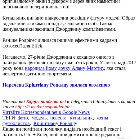
оригінальному бікіні з декором з дерев'яних намистин і
персиковою пелериною на топі.
Купальник вигідно підкреслив розкішну фігуру моделі. Образ
відзначили лайками понад 2,7 мільйона осіб. Також
шанувальники засипали Джорджину компліментами.
Раніше Родрігес ділилася іншими ефектними кадрами
фотосесії для Effek.
Нагадаємо, 27-річна Джорджина є коханою одного з
найкращих футболістів світу вже п'ять років. У листопаді 2017
року вона
народила йому дочку Алану-Мартіну
, яка стала
четвертою дитиною спортсмена.
Наречена Кріштіану Роналду знялася оголеною
Новини від
Корреспондент.net
в Telegram. Підписуйтесь на наш
канал
https://t.me/korrespondentnet
Читайте Korrespondent.net в Google News
ТЕГИ:
фото
,
модель
,
невеста
,
купальник
,
жены
футболистов
,
Криштиану Роналду
Якщо ви помітили помилку, виділіть необхідний текст і
натисніть Ctrl + Enter, щоб повідомити про це редакцію.