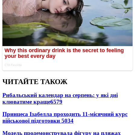
ЧИТАЙТЕ ТАКОЖ
Рибальський календар на серпень: у які дні
клюватиме краще
6579
Принцеса Ізабелла проходить 11-місячний курс
військової підготовки
5034
Модель продемонструвала фігуру на пляжах