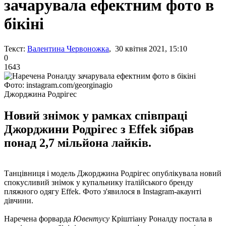
зачарувала ефектним фото в
бікіні
Текст:
Валентина Червоножка
, 30 квітня 2021, 15:10
0
1643
Фото: instagram.com/georginagio
Джорджина Родрігес
Новий знімок у рамках співпраці
Джорджини Родрігес з Effek зібрав
понад 2,7 мільйона лайків.
Танцівниця і модель Джорджина Родрігес опублікувала новий
спокусливий знімок у купальнику італійського бренду
пляжного одягу Effek. Фото з'явилося в Instagram-акаунті
дівчини.
Наречена форварда
Ювентусу
Кріштіану Роналду постала в