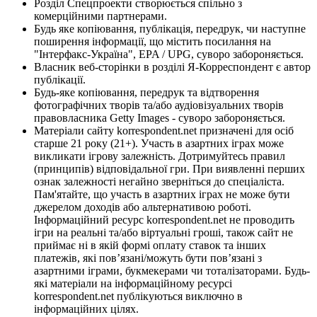
Розділ Спецпроекти створюється спільно з
комерційними партнерами.
Будь яке копіювання, публікація, передрук, чи наступне
поширення інформації, що містить посилання на
"Інтерфакс-Україна", EPA / UPG, суворо забороняється.
Власник веб-сторінки в розділі Я-Корреспондент є автор
публікації.
Будь-яке копіювання, передрук та відтворення
фотографічних творів та/або аудіовізуальних творів
правовласника Getty Images - суворо забороняється.
Матеріали сайту korrespondent.net призначені для осіб
старше 21 року (21+). Участь в азартних іграх може
викликати ігрову залежність. Дотримуйтесь правил
(принципів) відповідальної гри. При виявленні перших
ознак залежності негайно зверніться до спеціаліста.
Пам'ятайте, що участь в азартних іграх не може бути
джерелом доходів або альтернативою роботі.
Інформаційний ресурс korrespondent.net не проводить
ігри на реальні та/або віртуальні гроші, також сайт не
приймає ні в якій формі оплату ставок та інших
платежів, які пов’язані/можуть бути пов’язані з
азартними іграми, букмекерами чи тоталізаторами. Будь-
які матеріали на інформаційному ресурсі
korrespondent.net публікуються виключно в
інформаційних цілях.