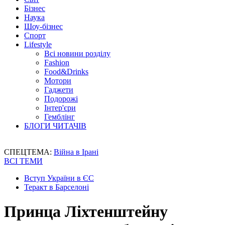
Бізнес
Наука
Шоу-бізнес
Спорт
Lifestyle
Всі новини розділу
Fashion
Food&Drinks
Мотори
Гаджети
Подорожі
Інтер'єри
Гемблінг
БЛОГИ ЧИТАЧІВ
СПЕЦТЕМА:
Війна в Ірані
ВСІ ТЕМИ
Вступ України в ЄС
Теракт в Барселоні
Принца Ліхтенштейну