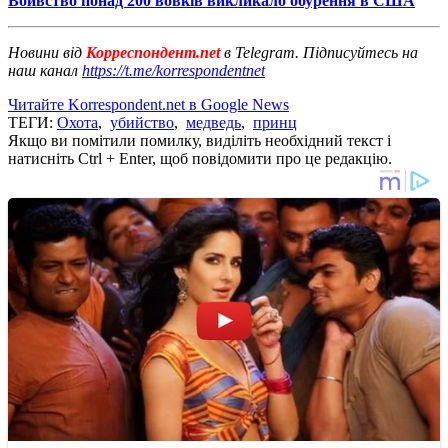
Вбивство понад 200 вовків викликало обурення в США
Новини від
Корреспондент.net
в Telegram. Підписуйтесь на
наш канал
https://t.me/korrespondentnet
Читайте Korrespondent.net в Google News
ТЕГИ:
Охота
,
убийство
,
медведь
,
принц
Якщо ви помітили помилку, виділіть необхідний текст і
натисніть Ctrl + Enter, щоб повідомити про це редакцію.