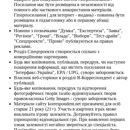
Посилання має бути розміщена в незалежності від
повного або часткового використання матеріалів.
Гіперпосилання ( для інтернет - видань) - повинна бути
розміщена в підзаголовку або в першому абзаці
матеріалу.
Новини з позначками "Думка", "Експертиза", "Заява",
"Регіони", "Гроші", "Влада", "Вибори", "Тест-драйв",
"Спецпроекти", "Промо" публікуються на правах
реклами.
Розділ Спецпроекти створюється спільно з
комерційними партнерами.
Будь яке копіювання, публікація, передрук, чи наступне
поширення інформації, що містить посилання на
"Інтерфакс-Україна", EPA / UPG, суворо забороняється.
Власник веб-сторінки в розділі Я-Корреспондент є автор
публікації.
Будь-яке копіювання, передрук та відтворення
фотографічних творів та/або аудіовізуальних творів
правовласника Getty Images - суворо забороняється.
Матеріали сайту korrespondent.net призначені для осіб
старше 21 року (21+). Участь в азартних іграх може
викликати ігрову залежність. Дотримуйтесь правил
(принципів) відповідальної гри. При виявленні перших
ознак залежності негайно зверніться до спеціаліста.
Пам'ятайте, що участь в азартних іграх не може бути