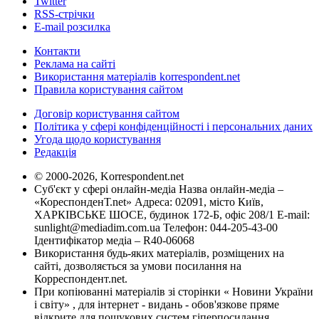
Twitter
RSS-стрічки
E-mail розсилка
Контакти
Реклама на сайті
Використання матеріалів korrespondent.net
Правила користування сайтом
Договір користування сайтом
Політика у сфері конфіденційності і персональних даних
Угода щодо користування
Редакція
© 2000-2026, Korrespondent.net
Суб'єкт у сфері онлайн-медіа Назва онлайн-медіа –
«КореспонденТ.net» Адреса: 02091, місто Київ,
ХАРКІВСЬКЕ ШОСЕ, будинок 172-Б, офіс 208/1 E-mail:
sunlight@mediadim.com.ua
Телефон: 044-205-43-00
Ідентифікатор медіа – R40-06068
Використання будь-яких матеріалів, розміщених на
сайті, дозволяється за умови посилання на
Корреспондент.net.
При копіюванні матеріалів зі сторінки « Новини України
і світу» , для інтернет - видань - обов'язкове пряме
відкрите для пошукових систем гіперпосилання .