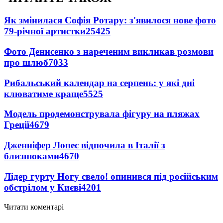
Як змінилася Софія Ротару: з'явилося нове фото
79-річної артистки
25425
Фото Денисенко з нареченим викликав розмови
про шлюб
7033
Рибальський календар на серпень: у які дні
клюватиме краще
5525
Модель продемонструвала фігуру на пляжах
Греції
4679
Дженніфер Лопес відпочила в Італії з
близнюками
4670
Лідер гурту Ногу свело! опинився під російським
обстрілом у Києві
4201
Читати коментарі