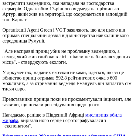
застрелити ведмедицю, яка нападала на господарства
фермерів. Однак вбив 17-річного ведмедя на прізвисько
Артур, який жив на території, що охороняється в заповідній
зоні Карпат.
Організації Agent Green і VGT заявляють, що для цього він
отримав спеціальний дозвіл від міністерства навколишнього
середовища Румунії.
"Але насправді принц убив не проблемну ведмедицю, а
самця, який жив глибоко в лісі і ніколи не наближався до цих
місць", - стверджують екологи.
У документах, наданих екозахисниками, йдеться, що за це
вбивство принц отримав 592,8 рейтингових очка з 600
можливих, а за отримання ведмедя Емануель він заплатив сім
тисяч євро.
Представники принца поки не прокоментували інцидент, але
заявили, що почали розслідування щодо цього.
Нагадаємо, раніше в Південній Африці
мисливиця вбила
жирафа
, вирізала його серце і сфотографувалася з
"експонатом".