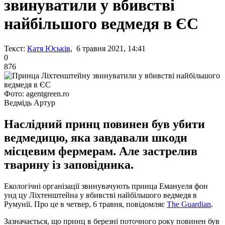
звинуватили у вбивстві
найбільшого ведмедя в ЄС
Текст:
Катя Юськів
, 6 травня 2021, 14:41
0
876
Фото: agentgreen.ro
Ведмідь Артур
Наслідний принц повинен був убити
ведмедицю, яка завдавали шкоди
місцевим фермерам. Але застрелив
тварину із заповідника.
Екологічні організації звинувачують принца Емануеля фон
унд цу Ліхтенштейна у вбивстві найбільшого ведмедя в
Румунії. Про це в четвер, 6 травня, повідомляє
The Guardian
.
Зазначається, що принц в березні поточного року повинен був