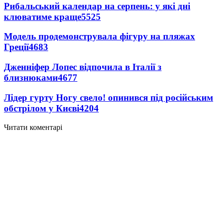
Рибальський календар на серпень: у які дні
клюватиме краще
5525
Модель продемонструвала фігуру на пляжах
Греції
4683
Дженніфер Лопес відпочила в Італії з
близнюками
4677
Лідер гурту Ногу свело! опинився під російським
обстрілом у Києві
4204
Читати коментарі