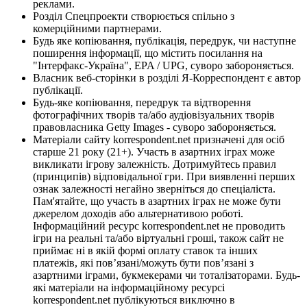
реклами.
Розділ Спецпроекти створюється спільно з
комерційними партнерами.
Будь яке копіювання, публікація, передрук, чи наступне
поширення інформації, що містить посилання на
"Інтерфакс-Україна", EPA / UPG, суворо забороняється.
Власник веб-сторінки в розділі Я-Корреспондент є автор
публікації.
Будь-яке копіювання, передрук та відтворення
фотографічних творів та/або аудіовізуальних творів
правовласника Getty Images - суворо забороняється.
Матеріали сайту korrespondent.net призначені для осіб
старше 21 року (21+). Участь в азартних іграх може
викликати ігрову залежність. Дотримуйтесь правил
(принципів) відповідальної гри. При виявленні перших
ознак залежності негайно зверніться до спеціаліста.
Пам'ятайте, що участь в азартних іграх не може бути
джерелом доходів або альтернативою роботі.
Інформаційний ресурс korrespondent.net не проводить
ігри на реальні та/або віртуальні гроші, також сайт не
приймає ні в якій формі оплату ставок та інших
платежів, які пов’язані/можуть бути пов’язані з
азартними іграми, букмекерами чи тоталізаторами. Будь-
які матеріали на інформаційному ресурсі
korrespondent.net публікуються виключно в