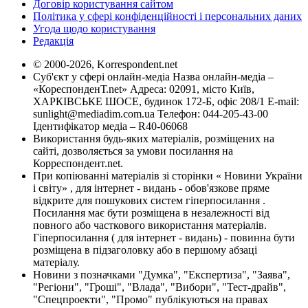
Договір користування сайтом
Політика у сфері конфіденційності і персональних даних
Угода щодо користування
Редакція
© 2000-2026, Korrespondent.net
Суб'єкт у сфері онлайн-медіа Назва онлайн-медіа –
«КореспонденТ.net» Адреса: 02091, місто Київ,
ХАРКІВСЬКЕ ШОСЕ, будинок 172-Б, офіс 208/1 E-mail:
sunlight@mediadim.com.ua
Телефон: 044-205-43-00
Ідентифікатор медіа – R40-06068
Використання будь-яких матеріалів, розміщених на
сайті, дозволяється за умови посилання на
Корреспондент.net.
При копіюванні матеріалів зі сторінки « Новини України
і світу» , для інтернет - видань - обов'язкове пряме
відкрите для пошукових систем гіперпосилання .
Посилання має бути розміщена в незалежності від
повного або часткового використання матеріалів.
Гіперпосилання ( для інтернет - видань) - повинна бути
розміщена в підзаголовку або в першому абзаці
матеріалу.
Новини з позначками "Думка", "Експертиза", "Заява",
"Регіони", "Гроші", "Влада", "Вибори", "Тест-драйв",
"Спецпроекти", "Промо" публікуються на правах