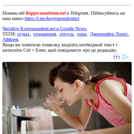
Новини від
Корреспондент.net
в Telegram. Підписуйтесь на
наш канал
https://t.me/korrespondentnet
Читайте Korrespondent.net в Google News
ТЕГИ:
отдых
,
отношения
,
отпуск
,
пара
,
Дженнифер Лопес
,
Аффлек
Якщо ви помітили помилку, виділіть необхідний текст і
натисніть Ctrl + Enter, щоб повідомити про це редакцію.