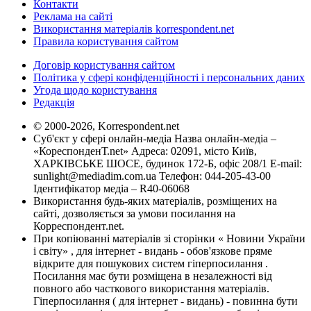
Контакти
Реклама на сайті
Використання матеріалів korrespondent.net
Правила користування сайтом
Договір користування сайтом
Політика у сфері конфіденційності і персональних даних
Угода щодо користування
Редакція
© 2000-2026, Korrespondent.net
Суб'єкт у сфері онлайн-медіа Назва онлайн-медіа –
«КореспонденТ.net» Адреса: 02091, місто Київ,
ХАРКІВСЬКЕ ШОСЕ, будинок 172-Б, офіс 208/1 E-mail:
sunlight@mediadim.com.ua
Телефон: 044-205-43-00
Ідентифікатор медіа – R40-06068
Використання будь-яких матеріалів, розміщених на
сайті, дозволяється за умови посилання на
Корреспондент.net.
При копіюванні матеріалів зі сторінки « Новини України
і світу» , для інтернет - видань - обов'язкове пряме
відкрите для пошукових систем гіперпосилання .
Посилання має бути розміщена в незалежності від
повного або часткового використання матеріалів.
Гіперпосилання ( для інтернет - видань) - повинна бути