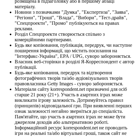
розміщена в підзаголовку або в першому абзаці
матеріалу.
Новини з позначками "Думка", "Експертиза", "Заява",
"Регіони", "Гроші", "Влада", "Вибори", "Тест-драйв",
"Спецпроекти", "Промо" публікуються на правах
реклами.
Розділ Спецпроекти створюється спільно з
комерційними партнерами.
Будь яке копіювання, публікація, передрук, чи наступне
поширення інформації, що містить посилання на
"Інтерфакс-Україна", EPA / UPG, суворо забороняється.
Власник веб-сторінки в розділі Я-Корреспондент є автор
публікації.
Будь-яке копіювання, передрук та відтворення
фотографічних творів та/або аудіовізуальних творів
правовласника Getty Images - суворо забороняється.
Матеріали сайту korrespondent.net призначені для осіб
старше 21 року (21+). Участь в азартних іграх може
викликати ігрову залежність. Дотримуйтесь правил
(принципів) відповідальної гри. При виявленні перших
ознак залежності негайно зверніться до спеціаліста.
Пам'ятайте, що участь в азартних іграх не може бути
джерелом доходів або альтернативою роботі.
Інформаційний ресурс korrespondent.net не проводить
ігри на реальні та/або віртуальні гроші, також сайт не