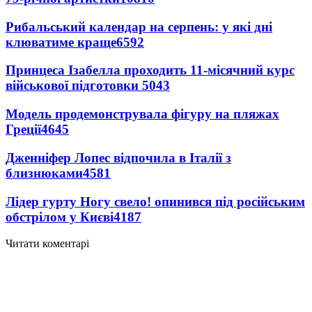
Рибальський календар на серпень: у які дні
клюватиме краще
6592
Принцеса Ізабелла проходить 11-місячний курс
військової підготовки
5043
Модель продемонструвала фігуру на пляжах
Греції
4645
Дженніфер Лопес відпочила в Італії з
близнюками
4581
Лідер гурту Ногу свело! опинився під російським
обстрілом у Києві
4187
Читати коментарі