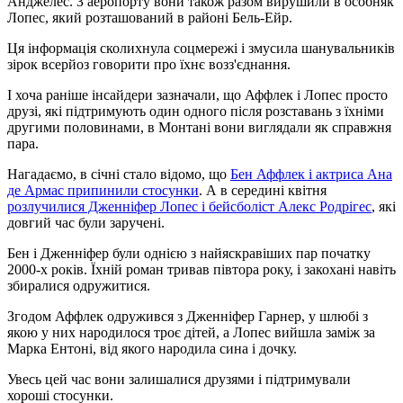
Анджелес. З аеропорту вони також разом вирушили в особняк
Лопес, який розташований в районі Бель-Ейр.
Ця інформація сколихнула соцмережі і змусила шанувальників
зірок всерйоз говорити про їхнє возз'єднання.
І хоча раніше інсайдери зазначали, що Аффлек і Лопес просто
друзі, які підтримують один одного після розставань з їхніми
другими половинами, в Монтані вони виглядали як справжня
пара.
Нагадаємо, в січні стало відомо, що
Бен Аффлек і актриса Ана
де Армас припинили стосунки
. А в середині квітня
розлучилися Дженніфер Лопес і бейсболіст Алекс Родрігес
, які
довгий час були заручені.
Бен і Дженніфер були однією з найяскравіших пар початку
2000-х років. Їхній роман тривав півтора року, і закохані навіть
збиралися одружитися.
Згодом Аффлек одружився з Дженніфер Гарнер, у шлюбі з
якою у них народилося троє дітей, а Лопес вийшла заміж за
Марка Ентоні, від якого народила сина і дочку.
Увесь цей час вони залишалися друзями і підтримували
хороші стосунки.