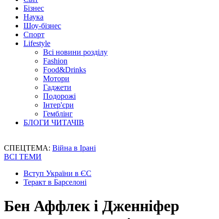
Бізнес
Наука
Шоу-бізнес
Спорт
Lifestyle
Всі новини розділу
Fashion
Food&Drinks
Мотори
Гаджети
Подорожі
Інтер'єри
Гемблінг
БЛОГИ ЧИТАЧІВ
СПЕЦТЕМА:
Війна в Ірані
ВСІ ТЕМИ
Вступ України в ЄС
Теракт в Барселоні
Бен Аффлек і Дженніфер