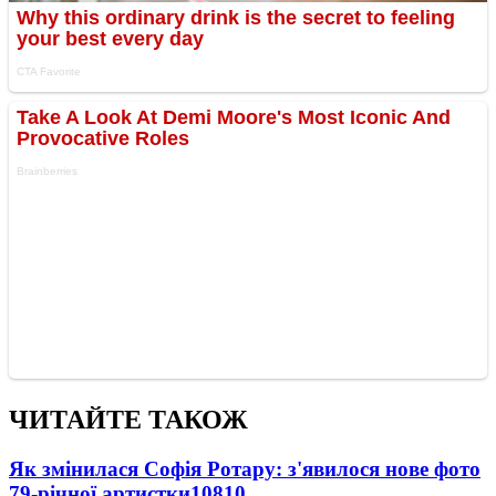
ЧИТАЙТЕ ТАКОЖ
Як змінилася Софія Ротару: з'явилося нове фото
79-річної артистки
10810