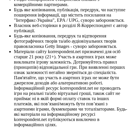
комерційними партнерами.
Будь яке копіювання, публікація, передрук, чи наступне
поширення інформації, що містить посилання на
"Інтерфакс-Україна", EPA / UPG, суворо забороняється.
Власник веб-сторінки в розділі Я-Корреспондент є автор
публікації.
Будь-яке копіювання, передрук та відтворення
фотографічних творів та/або аудіовізуальних творів
правовласника Getty Images - суворо забороняється.
Матеріали сайту korrespondent.net призначені для осіб
старше 21 року (21+). Участь в азартних іграх може
викликати ігрову залежність. Дотримуйтесь правил
(принципів) відповідальної гри. При виявленні перших
ознак залежності негайно зверніться до спеціаліста.
Пам'ятайте, що участь в азартних іграх не може бути
джерелом доходів або альтернативою роботі.
Інформаційний ресурс korrespondent.net не проводить
ігри на реальні та/або віртуальні гроші, також сайт не
приймає ні в якій формі оплату ставок та інших
платежів, які пов’язані/можуть бути пов’язані з
азартними іграми, букмекерами чи тоталізаторами. Будь-
які матеріали на інформаційному ресурсі
korrespondent.net публікуються виключно в
інформаційних цілях.