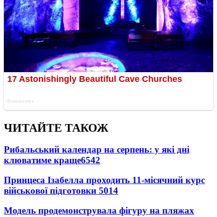
ЧИТАЙТЕ ТАКОЖ
Рибальський календар на серпень: у які дні
клюватиме краще
6542
Принцеса Ізабелла проходить 11-місячний курс
військової підготовки
5014
Модель продемонструвала фігуру на пляжах