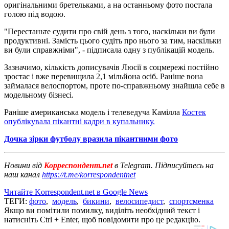
оригінальними бретельками, а на останньому фото постала
голою під водою.
"Перестаньте судити про свій день з того, наскільки ви були
продуктивні. Замість цього судіть про нього за тим, наскільки
ви були справжніми", - підписала одну з публікацій модель.
Зазначимо, кількість дописувачів Люсії в соцмережі постійно
зростає і вже перевищила 2,1 мільйона осіб. Раніше вона
займалася велоспортом, проте по-справжньому знайшла себе в
модельному бізнесі.
Раніше американська модель і телеведуча Камілла
Костек
опублікувала пікантні кадри в купальнику.
Дочка зірки футболу вразила пікантними фото
Новини від
Корреспондент.net
в Telegram. Підписуйтесь на
наш канал
https://t.me/korrespondentnet
Читайте Korrespondent.net в Google News
ТЕГИ:
фото
,
модель
,
бикини
,
велосипедист
,
спортсменка
Якщо ви помітили помилку, виділіть необхідний текст і
натисніть Ctrl + Enter, щоб повідомити про це редакцію.