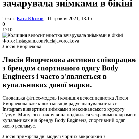
зачарувала знімками в бікіні
Текст:
Катя Юськів
, 11 травня 2021, 13:15
0
1710
Фото: instagram.com/luciajavorcekova
Люсія Яворчекова
Люсія Яворчекова активно співпрацює
з брендом спортивного одягу Body
Engineers і часто з'являється в
купальниках даної марки.
Словацька фітнес-модель і колишня велосипедистка Люсія
Яворчекова вже кілька місяців радує шанувальників в
Instagram відвертими знімками з мексиканського курорту
Тулум. Минулого тижня вона поділилася яскравими кадрами в
купальниках від бренду Body Engineers, спортивний одяг
якого рекламує.
Люсія приміряла дві моделі чорних мікробікіні з