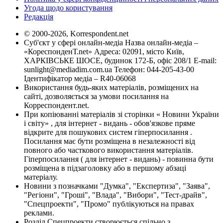
Угода щодо користування
Редакція
© 2000-2026, Korrespondent.net
Суб'єкт у сфері онлайн-медіа Назва онлайн-медіа –
«КореспонденТ.net» Адреса: 02091, місто Київ,
ХАРКІВСЬКЕ ШОСЕ, будинок 172-Б, офіс 208/1 E-mail:
sunlight@mediadim.com.ua
Телефон: 044-205-43-00
Ідентифікатор медіа – R40-06068
Використання будь-яких матеріалів, розміщених на
сайті, дозволяється за умови посилання на
Корреспондент.net.
При копіюванні матеріалів зі сторінки « Новини України
і світу» , для інтернет - видань - обов'язкове пряме
відкрите для пошукових систем гіперпосилання .
Посилання має бути розміщена в незалежності від
повного або часткового використання матеріалів.
Гіперпосилання ( для інтернет - видань) - повинна бути
розміщена в підзаголовку або в першому абзаці
матеріалу.
Новини з позначками "Думка", "Експертиза", "Заява",
"Регіони", "Гроші", "Влада", "Вибори", "Тест-драйв",
"Спецпроекти", "Промо" публікуються на правах
реклами.
Розділ Спецпроекти створюється спільно з