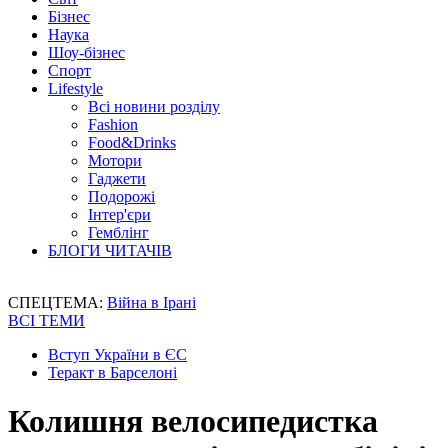
Бізнес
Наука
Шоу-бізнес
Спорт
Lifestyle
Всі новини розділу
Fashion
Food&Drinks
Мотори
Гаджети
Подорожі
Інтер'єри
Гемблінг
БЛОГИ ЧИТАЧІВ
СПЕЦТЕМА:
Війна в Ірані
ВСІ ТЕМИ
Вступ України в ЄС
Теракт в Барселоні
Колишня велосипедистка