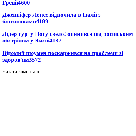
Греції
4600
Дженніфер Лопес відпочила в Італії з
близнюками
4199
Лідер гурту Ногу свело! опинився під російським
обстрілом у Києві
4137
Відомий шоумен поскаржився на проблеми зі
здоров'ям
3572
Читати коментарі