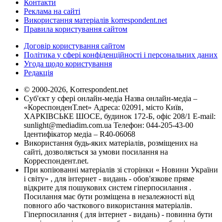
Контакти
Реклама на сайті
Використання матеріалів korrespondent.net
Правила користування сайтом
Договір користування сайтом
Політика у сфері конфіденційності і персональних даних
Угода щодо користування
Редакція
© 2000-2026, Korrespondent.net
Суб'єкт у сфері онлайн-медіа Назва онлайн-медіа –
«КореспонденТ.net» Адреса: 02091, місто Київ,
ХАРКІВСЬКЕ ШОСЕ, будинок 172-Б, офіс 208/1 E-mail:
sunlight@mediadim.com.ua
Телефон: 044-205-43-00
Ідентифікатор медіа – R40-06068
Використання будь-яких матеріалів, розміщених на
сайті, дозволяється за умови посилання на
Корреспондент.net.
При копіюванні матеріалів зі сторінки « Новини України
і світу» , для інтернет - видань - обов'язкове пряме
відкрите для пошукових систем гіперпосилання .
Посилання має бути розміщена в незалежності від
повного або часткового використання матеріалів.
Гіперпосилання ( для інтернет - видань) - повинна бути