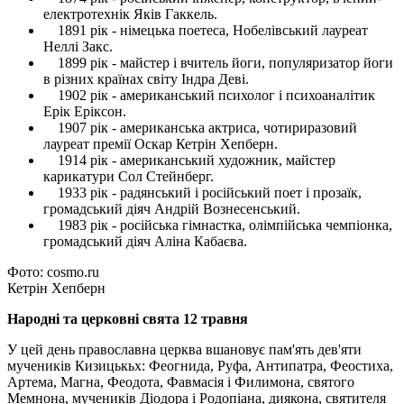
електротехнік Яків Гаккель.
1891 рік - німецька поетеса, Нобелівський лауреат
Неллі Закс.
1899 рік - майстер і вчитель йоги, популяризатор йоги
в різних країнах світу Індра Деві.
1902 рік - американський психолог і психоаналітик
Ерік Еріксон.
1907 рік - американська актриса, чотириразовий
лауреат премії Оскар Кетрін Хепберн.
1914 рік - американський художник, майстер
карикатури Сол Стейнберг.
1933 рік - радянський і російський поет і прозаїк,
громадський діяч Андрій Вознесенський.
1983 рік - російська гімнастка, олімпійська чемпіонка,
громадський діяч Аліна Кабаєва.
Фото: cosmo.ru
Кетрін Хепберн
Народні та церковні свята 12 травня
У цей день православна церква вшановує пам'ять дев'яти
мучеників Кизицькьх: Феогнида, Руфа, Антипатра, Феостиха,
Артема, Магна, Феодота, Фавмасія і Филимона, святого
Мемнона, мучеників Діодора і Родопіана, диякона, святителя