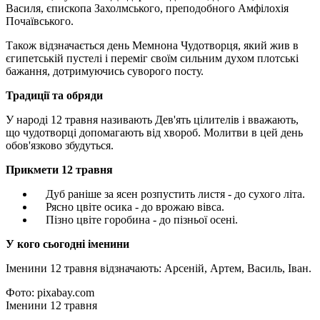
Василя, єпископа Захолмського, преподобного Амфілохія
Почаївського.
Також відзначається день Мемнона Чудотворця, який жив в
єгипетській пустелі і переміг своїм сильним духом плотські
бажання, дотримуючись суворого посту.
Традиції та обряди
У народі 12 травня називають Дев'ять цілителів і вважають,
що чудотворці допомагають від хвороб. Молитви в цей день
обов'язково збудуться.
Прикмети 12 травня
Дуб раніше за ясен розпустить листя - до сухого літа.
Рясно цвіте осика - до врожаю вівса.
Пізно цвіте горобина - до пізньої осені.
У кого сьогодні іменини
Іменини 12 травня відзначають: Арсеній, Артем, Василь, Іван.
Фото: pixabay.com
Іменини 12 травня