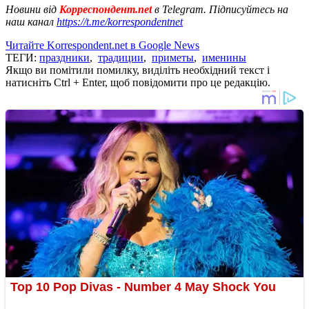
Новини від
Корреспондент.net
в Telegram. Підписуйтесь на
наш канал
https://t.me/korrespondentnet
Читайте Korrespondent.net в Google News
ТЕГИ:
праздники
,
традиции
,
приметы
,
именины
Якщо ви помітили помилку, виділіть необхідний текст і
натисніть Ctrl + Enter, щоб повідомити про це редакцію.