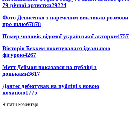
79-річної артистки
29224
Фото Денисенко з нареченим викликав розмови
про шлюб
7878
Помер чоловік відомої української акторки
4757
Вікторія Бекхем похизувалася ідеальною
фігурою
4267
Метт Деймон показався на публіці з
доньками
3617
Дантес дебютував на публіці з новою
коханою
1775
Читати коментарі