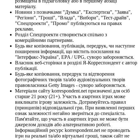
розміщена в підзаголовку або в першому абзаці
матеріалу.
Новини з позначками "Думка", "Експертиза", "Заява",
"Регіони", "Гроші", "Влада", "Вибори", "Тест-драйв",
"Спецпроекти", "Промо" публікуються на правах
реклами.
Розділ Спецпроекти створюється спільно з
комерційними партнерами.
Будь яке копіювання, публікація, передрук, чи наступне
поширення інформації, що містить посилання на
"Інтерфакс-Україна", EPA / UPG, суворо забороняється.
Власник веб-сторінки в розділі Я-Корреспондент є автор
публікації.
Будь-яке копіювання, передрук та відтворення
фотографічних творів та/або аудіовізуальних творів
правовласника Getty Images - суворо забороняється.
Матеріали сайту korrespondent.net призначені для осіб
старше 21 року (21+). Участь в азартних іграх може
викликати ігрову залежність. Дотримуйтесь правил
(принципів) відповідальної гри. При виявленні перших
ознак залежності негайно зверніться до спеціаліста.
Пам'ятайте, що участь в азартних іграх не може бути
джерелом доходів або альтернативою роботі.
Інформаційний ресурс korrespondent.net не проводить
ігри на реальні та/або віртуальні гроші, також сайт не