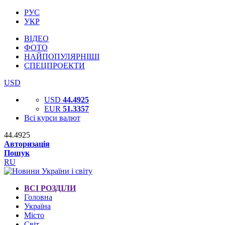
РУС
УКР
ВІДЕО
ФОТО
НАЙПОПУЛЯРНІШІ
СПЕЦПРОЕКТИ
USD
USD
44.4925
EUR
51.3357
Всі курси валют
44.4925
Авторизація
Пошук
RU
ВСІ РОЗДІЛИ
Головна
Україна
Місто
Світ