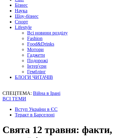
Бізнес
Наука
Шоу-бізнес
Спорт
Lifestyle
Всі новини розділу
Fashion
Food&Drinks
Мотори
Гаджети
Подорожі
Інтер'єри
Гемблінг
БЛОГИ ЧИТАЧІВ
СПЕЦТЕМА:
Війна в Ірані
ВСІ ТЕМИ
Вступ України в ЄС
Теракт в Барселоні
Свята 12 травня: факти,