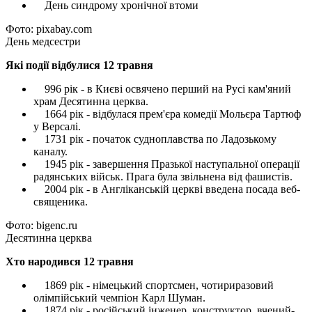
День синдрому хронічної втоми
Фото: pixabay.com
День медсестри
Які події відбулися 12 травня
996 рік - в Києві освячено перший на Русі кам'яний
храм Десятинна церква.
1664 рік - відбулася прем'єра комедії Мольєра Тартюф
у Версалі.
1731 рік - початок судноплавства по Ладозькому
каналу.
1945 рік - завершення Празької наступальної операції
радянських військ. Прага була звільнена від фашистів.
2004 рік - в Англіканській церкві введена посада веб-
священика.
Фото: bigenc.ru
Десятинна церква
Хто народився 12 травня
1869 рік - німецький спортсмен, чотириразовий
олімпійський чемпіон Карл Шуман.
1874 рік - російський інженер, конструктор, вчений-