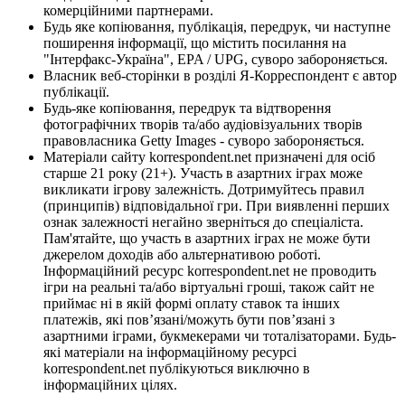
комерційними партнерами.
Будь яке копіювання, публікація, передрук, чи наступне
поширення інформації, що містить посилання на
"Інтерфакс-Україна", EPA / UPG, суворо забороняється.
Власник веб-сторінки в розділі Я-Корреспондент є автор
публікації.
Будь-яке копіювання, передрук та відтворення
фотографічних творів та/або аудіовізуальних творів
правовласника Getty Images - суворо забороняється.
Матеріали сайту korrespondent.net призначені для осіб
старше 21 року (21+). Участь в азартних іграх може
викликати ігрову залежність. Дотримуйтесь правил
(принципів) відповідальної гри. При виявленні перших
ознак залежності негайно зверніться до спеціаліста.
Пам'ятайте, що участь в азартних іграх не може бути
джерелом доходів або альтернативою роботі.
Інформаційний ресурс korrespondent.net не проводить
ігри на реальні та/або віртуальні гроші, також сайт не
приймає ні в якій формі оплату ставок та інших
платежів, які пов’язані/можуть бути пов’язані з
азартними іграми, букмекерами чи тоталізаторами. Будь-
які матеріали на інформаційному ресурсі
korrespondent.net публікуються виключно в
інформаційних цілях.