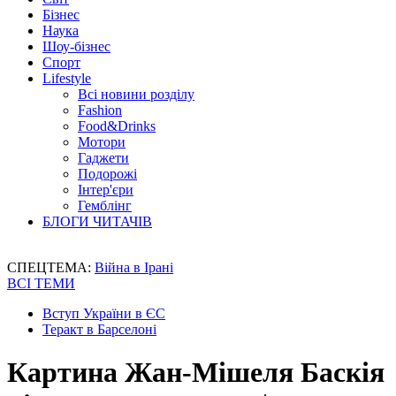
Бізнес
Наука
Шоу-бізнес
Спорт
Lifestyle
Всі новини розділу
Fashion
Food&Drinks
Мотори
Гаджети
Подорожі
Інтер'єри
Гемблінг
БЛОГИ ЧИТАЧІВ
СПЕЦТЕМА:
Війна в Ірані
ВСІ ТЕМИ
Вступ України в ЄС
Теракт в Барселоні
Картина Жан-Мішеля Баскія