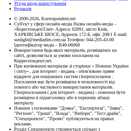
Угода щодо користування
Редакція
© 2000-2026, Korrespondent.net
Суб'єкт у сфері онлайн-медіа Назва онлайн-медіа –
«КореспонденТ.net» Адреса: 02091, місто Київ,
ХАРКІВСЬКЕ ШОСЕ, будинок 172-Б, офіс 208/1 E-mail:
sunlight@mediadim.com.ua
Телефон: 044-205-43-00
Ідентифікатор медіа – R40-06068
Використання будь-яких матеріалів, розміщених на
сайті, дозволяється за умови посилання на
Корреспондент.net.
При копіюванні матеріалів зі сторінки « Новини України
і світу» , для інтернет - видань - обов'язкове пряме
відкрите для пошукових систем гіперпосилання .
Посилання має бути розміщена в незалежності від
повного або часткового використання матеріалів.
Гіперпосилання ( для інтернет - видань) - повинна бути
розміщена в підзаголовку або в першому абзаці
матеріалу.
Новини з позначками "Думка", "Експертиза", "Заява",
"Регіони", "Гроші", "Влада", "Вибори", "Тест-драйв",
"Спецпроекти", "Промо" публікуються на правах
реклами.
Розділ Спецпроекти створюється спільно з