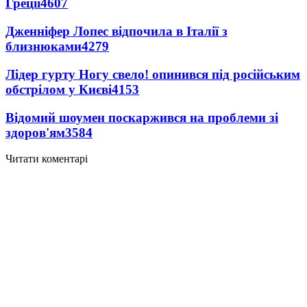
Греції
4607
Дженніфер Лопес відпочила в Італії з
близнюками
4279
Лідер гурту Ногу свело! опинився під російським
обстрілом у Києві
4153
Відомий шоумен поскаржився на проблеми зі
здоров'ям
3584
Читати коментарі