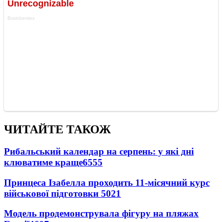
ЧИТАЙТЕ ТАКОЖ
Рибальський календар на серпень: у які дні
клюватиме краще
6555
Принцеса Ізабелла проходить 11-місячний курс
військової підготовки
5021
Модель продемонструвала фігуру на пляжах