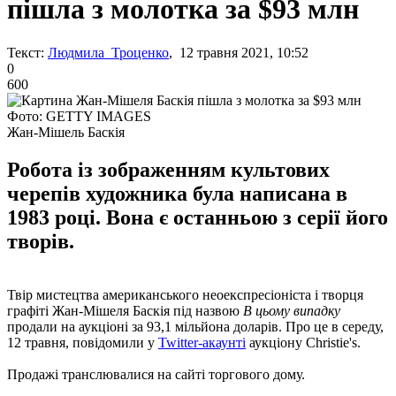
пішла з молотка за $93 млн
Текст:
Людмила Троценко
, 12 травня 2021, 10:52
0
600
Фото: GETTY IMAGES
Жан-Мішель Баскія
Робота із зображенням культових
черепів художника була написана в
1983 році. Вона є останньою з серії його
творів.
Твір мистецтва американського неоекспресіоніста і творця
графіті Жан-Мішеля Баскія під назвою
В цьому випадку
продали на аукціоні за 93,1 мільйона доларів. Про це в середу,
12 травня, повідомили у
Twitter-акаунті
аукціону Christie's.
Продажі транслювалися на сайті торгового дому.