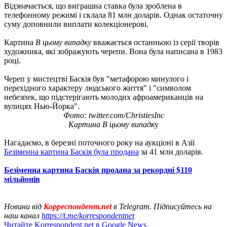
Відзначається, що виграшна ставка була зроблена в
телефонному режимі і склала 81 млн доларів. Однак остаточну
суму доповнили виплати колекціонерові.
Картина
В цьому випадку
вважається останньою із серії творів
художника, які зображують черепи. Вона була написана в 1983
році.
Череп у мистецтві Баскія був "метафорою минулого і
перехідного характеру людського життя" і "символом
небезпек, що підстерігають молодих афроамериканців на
вулицях Нью-Йорка".
Фото: twitter.com/ChristiesInc
Картина В цьому випадк
у
Нагадаємо, в березні поточного року на аукціоні в Азії
Безіменна картина Баскія була продана
за 41 млн доларів.
Безіменна картина Баскія продана за рекордні $110
мільйонів
Новини від
Корреспондент.net
в Telegram. Підписуйтесь на
наш канал
https://t.me/korrespondentnet
Читайте Korrespondent.net в Google News