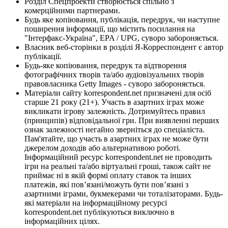
Розділ Спецпроекти створюється спільно з
комерційними партнерами.
Будь яке копіювання, публікація, передрук, чи наступне
поширення інформації, що містить посилання на
"Інтерфакс-Україна", EPA / UPG, суворо забороняється.
Власник веб-сторінки в розділі Я-Корреспондент є автор
публікації.
Будь-яке копіювання, передрук та відтворення
фотографічних творів та/або аудіовізуальних творів
правовласника Getty Images - суворо забороняється.
Матеріали сайту korrespondent.net призначені для осіб
старше 21 року (21+). Участь в азартних іграх може
викликати ігрову залежність. Дотримуйтесь правил
(принципів) відповідальної гри. При виявленні перших
ознак залежності негайно зверніться до спеціаліста.
Пам'ятайте, що участь в азартних іграх не може бути
джерелом доходів або альтернативою роботі.
Інформаційний ресурс korrespondent.net не проводить
ігри на реальні та/або віртуальні гроші, також сайт не
приймає ні в якій формі оплату ставок та інших
платежів, які пов’язані/можуть бути пов’язані з
азартними іграми, букмекерами чи тоталізаторами. Будь-
які матеріали на інформаційному ресурсі
korrespondent.net публікуються виключно в
інформаційних цілях.