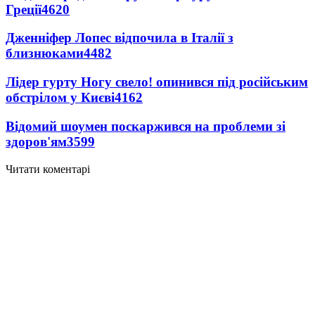
Греції
4620
Дженніфер Лопес відпочила в Італії з
близнюками
4482
Лідер гурту Ногу свело! опинився під російським
обстрілом у Києві
4162
Відомий шоумен поскаржився на проблеми зі
здоров'ям
3599
Читати коментарі