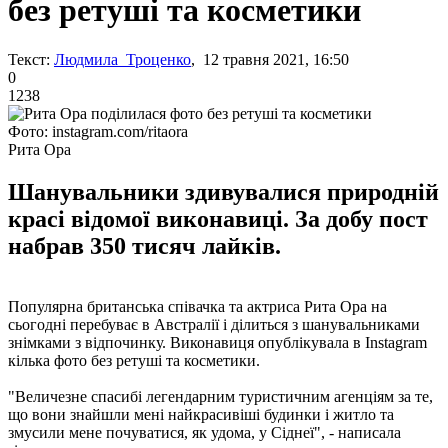
без ретуші та косметики
Текст:
Людмила Троценко
, 12 травня 2021, 16:50
0
1238
Фото: instagram.com/ritaora
Рита Ора
Шанувальники здивувалися природній
красі відомої виконавиці. За добу пост
набрав 350 тисяч лайків.
Популярна британська співачка та актриса Рита Ора на
сьогодні перебуває в Австралії і ділиться з шанувальниками
знімками з відпочинку. Виконавиця опублікувала в Instagram
кілька фото без ретуші та косметики.
"Величезне спасибі легендарним туристичним агенціям за те,
що вони знайшли мені найкрасивіші будинки і житло та
змусили мене почуватися, як удома, у Сіднеї", - написала