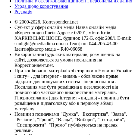
Політика у сфері конфіденційності і персональних даних
Угода щодо користування
Редакція
© 2000-2026, Korrespondent.net
Суб'єкт у сфері онлайн-медіа Назва онлайн-медіа –
«КореспонденТ.net» Адреса: 02091, місто Київ,
ХАРКІВСЬКЕ ШОСЕ, будинок 172-Б, офіс 208/1 E-mail:
sunlight@mediadim.com.ua
Телефон: 044-205-43-00
Ідентифікатор медіа – R40-06068
Використання будь-яких матеріалів, розміщених на
сайті, дозволяється за умови посилання на
Корреспондент.net.
При копіюванні матеріалів зі сторінки « Новини України
і світу» , для інтернет - видань - обов'язкове пряме
відкрите для пошукових систем гіперпосилання .
Посилання має бути розміщена в незалежності від
повного або часткового використання матеріалів.
Гіперпосилання ( для інтернет - видань) - повинна бути
розміщена в підзаголовку або в першому абзаці
матеріалу.
Новини з позначками "Думка", "Експертиза", "Заява",
"Регіони", "Гроші", "Влада", "Вибори", "Тест-драйв",
"Спецпроекти", "Промо" публікуються на правах
реклами.