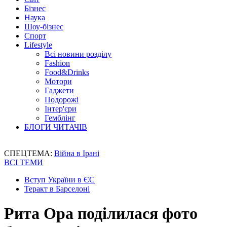
Бізнес
Наука
Шоу-бізнес
Спорт
Lifestyle
Всі новини розділу
Fashion
Food&Drinks
Мотори
Гаджети
Подорожі
Інтер'єри
Гемблінг
БЛОГИ ЧИТАЧІВ
СПЕЦТЕМА:
Війна в Ірані
ВСІ ТЕМИ
Вступ України в ЄС
Теракт в Барселоні
Рита Ора поділилася фото