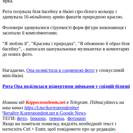
зірка.
Рита позувала біля басейну в бікіні сіро-білого кольору і
здивувала 16-мільйонну армію фанатів природною красою.
Фоловери здивувалися стрункості форм фігури виконавиця і
засипали її компліментами.
"Я люблю її", "Красива і природна", "Я обожнюю її образ біля
басейну", - написали шанувальники музикантки в коментарях
до нових фото.
Нагадаємо,
Ора розмістила в соцмережі фото
у спокусливій
міні-бікіні.
Рита Ора поділилася відвертими знімками у спідній білизні
Новини від
Корреспондент.net
в Telegram. Підписуйтесь на
наш канал
https://t.me/korrespondentnet
Читайте Korrespondent.net в Google News
ТЕГИ:
фото
,
бикини
,
певица
,
фотошоп
Якщо ви помітили помилку, виділіть необхідний текст і
натисніть Ctrl + Enter, щоб повідомити про це редакцію.