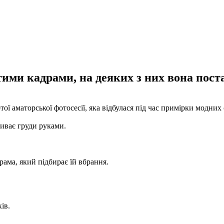
тими кадрами, на деяких з них вона пост
ї аматорської фотосесії, яка відбулася під час примірки модних 
риває груди руками.
.
рама, який підбирає їй вбрання.
ків.