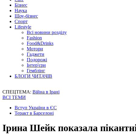
Бізнес
Наука
Шоу-бізнес
Спорт
Lifestyle
Всі новини розділу
Fashion
Food&Drinks
Мотори
Гаджети
Подорожі
Інтер'єри
Гемблінг
БЛОГИ ЧИТАЧІВ
СПЕЦТЕМА:
Війна в Ірані
ВСІ ТЕМИ
Вступ України в ЄС
Теракт в Барселоні
Ірина Шейк показала пікантні