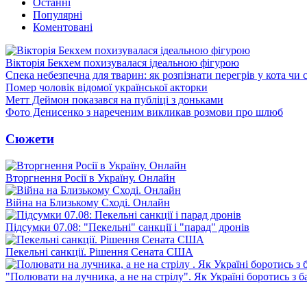
Останні
Популярні
Коментовані
Вікторія Бекхем похизувалася ідеальною фігурою
Спека небезпечна для тварин: як розпізнати перегрів у кота чи 
Помер чоловік відомої української акторки
Метт Деймон показався на публіці з доньками
Фото Денисенко з нареченим викликав розмови про шлюб
Сюжети
Вторгнення Росії в Україну. Онлайн
Війна на Близькому Сході. Онлайн
Підсумки 07.08: "Пекельні" санкції і "парад" дронів
Пекельні санкції. Рішення Сената США
"Полювати на лучника, а не на стрілу". Як Україні боротись з 