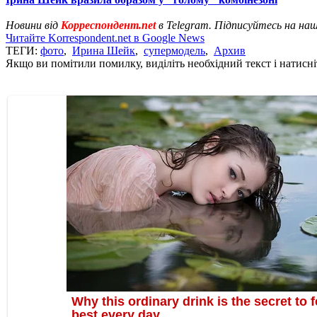
Новини від
Корреспондент.net
в Telegram. Підписуйтесь на на
Читайте Korrespondent.net в Google News
ТЕГИ:
фото
,
Ирина Шейк
,
супермодель
,
Архив
Якщо ви помітили помилку, виділіть необхідний текст і натисніт