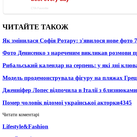
ЧИТАЙТЕ ТАКОЖ
Як змінилася Софія Ротару: з'явилося нове фото 7
Фото Денисенко з нареченим викликав розмови 
Рибальський календар на серпень: у які дні клю
Модель продемонструвала фігуру на пляжах Греці
Дженніфер Лопес відпочила в Італії з близнюками
Помер чоловік відомої української акторки
4345
Читати коментарі
Lifestyle&Fashion