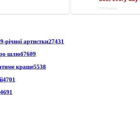
9-річної артистки
27431
про шлюб
7609
ватиме краще
5538
ї
4701
4691