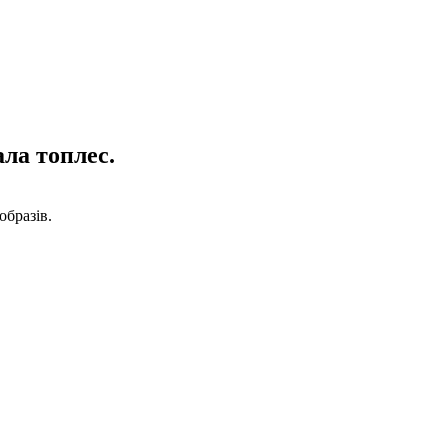
ала топлес.
образів.