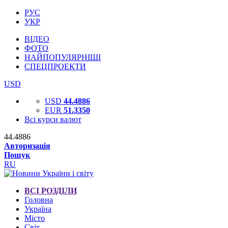
РУС
УКР
ВІДЕО
ФОТО
НАЙПОПУЛЯРНІШІ
СПЕЦПРОЕКТИ
USD
USD
44.4886
EUR
51.3350
Всі курси валют
44.4886
Авторизація
Пошук
RU
ВСІ РОЗДІЛИ
Головна
Україна
Місто
Світ