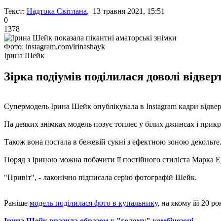
Текст:
Надтока Світлана
, 13 травня 2021, 15:51
0
1378
Фото: instagram.com/irinashayk
Ірина Шейк
Зірка подіумів поділилася доволі відвер
Супермодель Ірина Шейк опублікувала в Instagram кадри відверто
На деяких знімках модель позує топлес у білих джинсах і прик
Також вона постала в бежевій сукні з ефектною зоною декольте
Поряд з Іриною можна побачити її постійного стиліста Марка Е
"Привіт", - лаконічно підписала серію фотографій Шейк.
Раніше
модель поділилася фото в купальнику
, на якому їй 20 ро
Ірина Шейк вразила образом у "голому" комбінезоні