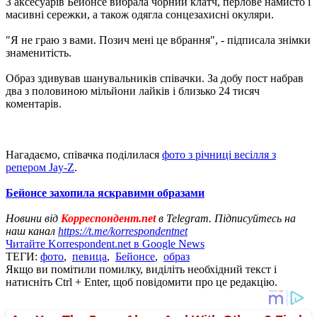
З аксесуарів Бейонсе вибрала чорний клатч, перлове намисто і
масивні сережки, а також одягла сонцезахисні окуляри.
"Я не граю з вами. Позич мені це вбрання", - підписала знімки
знаменитість.
Образ здивував шанувальників співачки. За добу пост набрав
два з половиною мільйони лайків і близько 24 тисяч
коментарів.
Нагадаємо, співачка поділилася
фото з річниці весілля з
репером Jay-Z
.
Бейонсе захопила яскравими образами
Новини від
Корреспондент.net
в Telegram. Підписуйтесь на
наш канал
https://t.me/korrespondentnet
Читайте Korrespondent.net в Google News
ТЕГИ:
фото
,
певица
,
Бейонсе
,
образ
Якщо ви помітили помилку, виділіть необхідний текст і
натисніть Ctrl + Enter, щоб повідомити про це редакцію.