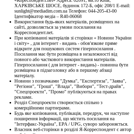
«КореспонденТ.net» Адреса: 02091, місто Київ,
ХАРКІВСЬКЕ ШОСЕ, будинок 172-Б, офіс 208/1 E-mail:
sunlight@mediadim.com.ua
Телефон: 044-205-43-00
Ідентифікатор медіа – R40-06068
Використання будь-яких матеріалів, розміщених на
сайті, дозволяється за умови посилання на
Корреспондент.net.
При копіюванні матеріалів зі сторінки « Новини України
і світу» , для інтернет - видань - обов'язкове пряме
відкрите для пошукових систем гіперпосилання .
Посилання має бути розміщена в незалежності від
повного або часткового використання матеріалів.
Гіперпосилання ( для інтернет - видань) - повинна бути
розміщена в підзаголовку або в першому абзаці
матеріалу.
Новини з позначками "Думка", "Експертиза", "Заява",
"Регіони", "Гроші", "Влада", "Вибори", "Тест-драйв",
"Спецпроекти", "Промо" публікуються на правах
реклами.
Розділ Спецпроекти створюється спільно з
комерційними партнерами.
Будь яке копіювання, публікація, передрук, чи наступне
поширення інформації, що містить посилання на
"Інтерфакс-Україна", EPA / UPG, суворо забороняється.
Власник веб-сторінки в розділі Я-Корреспондент є автор