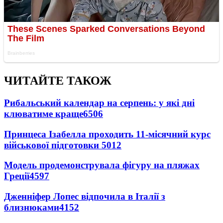
ЧИТАЙТЕ ТАКОЖ
Рибальський календар на серпень: у які дні
клюватиме краще
6506
Принцеса Ізабелла проходить 11-місячний курс
військової підготовки
5012
Модель продемонструвала фігуру на пляжах
Греції
4597
Дженніфер Лопес відпочила в Італії з
близнюками
4152