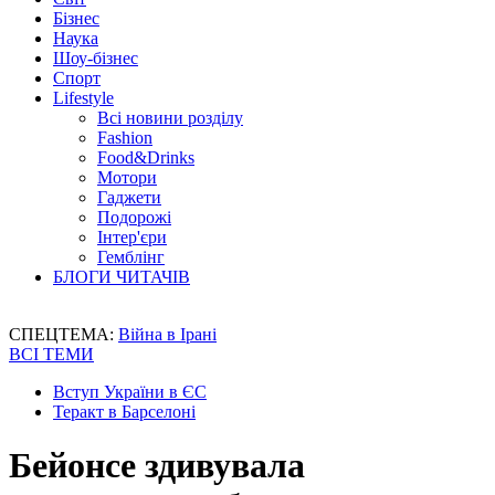
Бізнес
Наука
Шоу-бізнес
Спорт
Lifestyle
Всі новини розділу
Fashion
Food&Drinks
Мотори
Гаджети
Подорожі
Інтер'єри
Гемблінг
БЛОГИ ЧИТАЧІВ
СПЕЦТЕМА:
Війна в Ірані
ВСІ ТЕМИ
Вступ України в ЄС
Теракт в Барселоні
Бейонсе здивувала