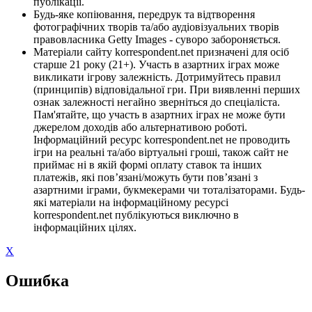
публікації.
Будь-яке копіювання, передрук та відтворення
фотографічних творів та/або аудіовізуальних творів
правовласника Getty Images - суворо забороняється.
Матеріали сайту korrespondent.net призначені для осіб
старше 21 року (21+). Участь в азартних іграх може
викликати ігрову залежність. Дотримуйтесь правил
(принципів) відповідальної гри. При виявленні перших
ознак залежності негайно зверніться до спеціаліста.
Пам'ятайте, що участь в азартних іграх не може бути
джерелом доходів або альтернативою роботі.
Інформаційний ресурс korrespondent.net не проводить
ігри на реальні та/або віртуальні гроші, також сайт не
приймає ні в якій формі оплату ставок та інших
платежів, які пов’язані/можуть бути пов’язані з
азартними іграми, букмекерами чи тоталізаторами. Будь-
які матеріали на інформаційному ресурсі
korrespondent.net публікуються виключно в
інформаційних цілях.
X
Ошибка