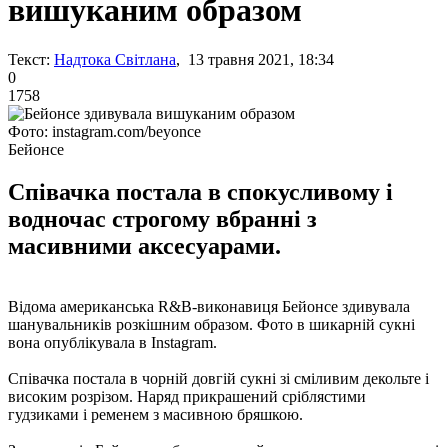
вишуканим образом
Текст:
Надтока Світлана
, 13 травня 2021, 18:34
0
1758
Фото: instagram.com/beyonce
Бейонсе
Співачка постала в спокусливому і
водночас строгому вбранні з
масивними аксесуарами.
Відома американська R&B-виконавиця Бейонсе здивувала
шанувальників розкішним образом. Фото в шикарній сукні
вона опублікувала в Instagram.
Співачка постала в чорній довгій сукні зі сміливим декольте і
високим розрізом. Наряд прикрашений сріблястими
гудзиками і ременем з масивною бряшкою.