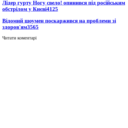
Лідер гурту Ногу свело! опинився під російським
обстрілом у Києві
4125
Відомий шоумен поскаржився на проблеми зі
здоров'ям
3565
Читати коментарі