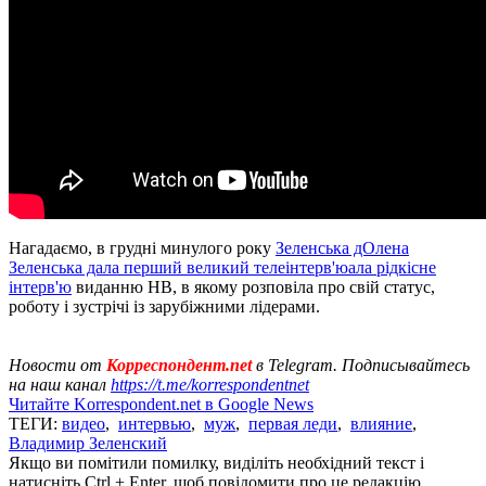
Нагадаємо, в грудні минулого року
Зеленська дОлена
Зеленська дала перший великий телеінтерв'юала рідкісне
інтерв'ю
виданню НВ, в якому розповіла про свій статус,
роботу і зустрічі із зарубіжними лідерами.
Новости от
Корреспондент.net
в Telegram. Подписывайтесь
на наш канал
https://t.me/korrespondentnet
Читайте Korrespondent.net в Google News
ТЕГИ:
видео
,
интервью
,
муж
,
первая леди
,
влияние
,
Владимир Зеленский
Якщо ви помітили помилку, виділіть необхідний текст і
натисніть Ctrl + Enter, щоб повідомити про це редакцію.