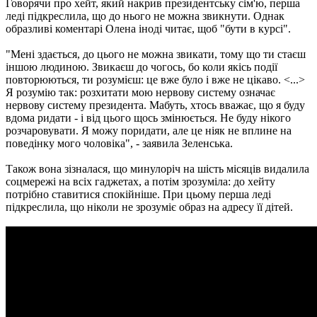
Говорячи про хейт, який накрив президентську сім'ю, перша
леді підкреслила, що до нього не можна звикнути. Однак
образливі коментарі Олена іноді читає, щоб "бути в курсі".
"Мені здається, до цього не можна звикати, тому що ти стаєш
іншою людиною. Звикаєш до чогось, бо коли якісь події
повторюються, ти розумієш: це вже було і вже не цікаво. <...>
Я розумію так: розхитати мою нервову систему означає
нервову систему президента. Мабуть, хтось вважає, що я буду
вдома ридати - і від цього щось змінюється. Не буду нікого
розчаровувати. Я можу поридати, але це ніяк не вплине на
поведінку мого чоловіка", - заявила Зеленська.
Також вона зізналася, що минулоріч на шість місяців видалила
соцмережі на всіх гаджетах, а потім зрозуміла: до хейту
потрібно ставитися спокійніше. При цьому перша леді
підкреслила, що ніколи не зрозуміє образ на адресу її дітей.