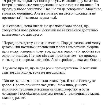
"Я розумію, звідки тут ноги ростуть. Володимир у багатьох
інтерв'ю говорить: моя дружина на мене сильно впливає. І я
щоразу у нього запитую: "Навіщо ти це говориш?". Можливо,
впливаю емоційно. Але я впливаю на свого чоловіка, а не
президента", - заявила перша леді.
За її словами, вона ніколи не дає чоловікові порад, що
стосуються його роботи, оскільки не вважає себе достатньо
компетентною для цього.
"Порад президенту я не даю взагалі. Поради чоловікові можу
давати. Він настільки впевнений у собі і самостійна людина,
що я можу говорити йому все, що завгодно, - він зробить все
одно по-іншому. І те, що він став президентом - це приклад
того, що я говорила - не роби. А він зробив", - вказала Олена.
З думкою про те, що за два роки президентства Зеленський
став зовсім іншим, вона не погодилася.
"Він не змінився, він завжди таким був. Я знаю його дуже
добре. Просто прийшов час діяти. Можливо, у нього
змінилася публічна риторика на більш жорстку, а бути
лояльним і посміхатися вже сил немає", - зазначила дружина
глави держави.