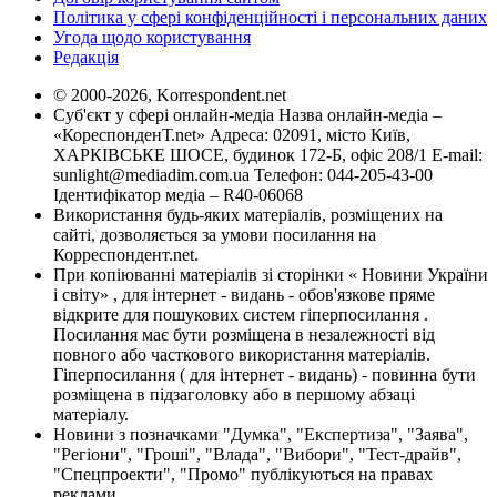
Політика у сфері конфіденційності і персональних даних
Угода щодо користування
Редакція
© 2000-2026, Korrespondent.net
Суб'єкт у сфері онлайн-медіа Назва онлайн-медіа –
«КореспонденТ.net» Адреса: 02091, місто Київ,
ХАРКІВСЬКЕ ШОСЕ, будинок 172-Б, офіс 208/1 E-mail:
sunlight@mediadim.com.ua
Телефон: 044-205-43-00
Ідентифікатор медіа – R40-06068
Використання будь-яких матеріалів, розміщених на
сайті, дозволяється за умови посилання на
Корреспондент.net.
При копіюванні матеріалів зі сторінки « Новини України
і світу» , для інтернет - видань - обов'язкове пряме
відкрите для пошукових систем гіперпосилання .
Посилання має бути розміщена в незалежності від
повного або часткового використання матеріалів.
Гіперпосилання ( для інтернет - видань) - повинна бути
розміщена в підзаголовку або в першому абзаці
матеріалу.
Новини з позначками "Думка", "Експертиза", "Заява",
"Регіони", "Гроші", "Влада", "Вибори", "Тест-драйв",
"Спецпроекти", "Промо" публікуються на правах
реклами.