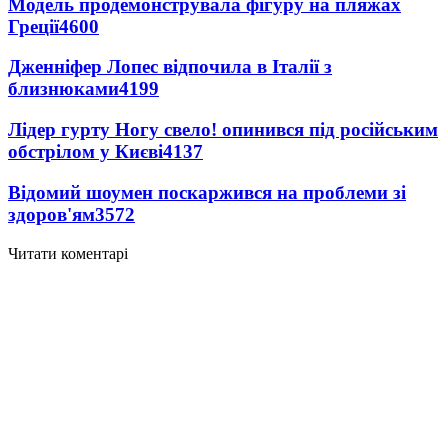
Модель продемонструвала фігуру на пляжах
Греції
4600
Дженніфер Лопес відпочила в Італії з
близнюками
4199
Лідер гурту Ногу свело! опинився під російським
обстрілом у Києві
4137
Відомий шоумен поскаржився на проблеми зі
здоров'ям
3572
Читати коментарі