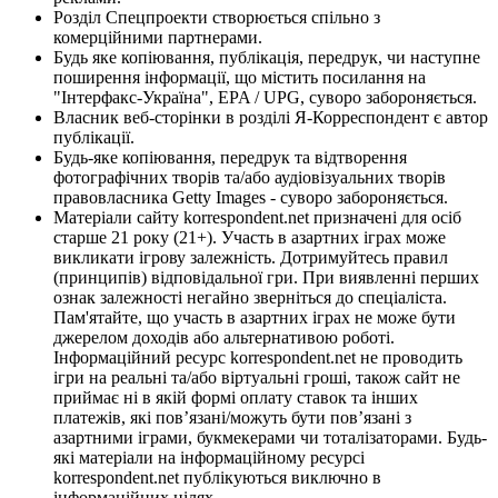
Розділ Спецпроекти створюється спільно з
комерційними партнерами.
Будь яке копіювання, публікація, передрук, чи наступне
поширення інформації, що містить посилання на
"Інтерфакс-Україна", EPA / UPG, суворо забороняється.
Власник веб-сторінки в розділі Я-Корреспондент є автор
публікації.
Будь-яке копіювання, передрук та відтворення
фотографічних творів та/або аудіовізуальних творів
правовласника Getty Images - суворо забороняється.
Матеріали сайту korrespondent.net призначені для осіб
старше 21 року (21+). Участь в азартних іграх може
викликати ігрову залежність. Дотримуйтесь правил
(принципів) відповідальної гри. При виявленні перших
ознак залежності негайно зверніться до спеціаліста.
Пам'ятайте, що участь в азартних іграх не може бути
джерелом доходів або альтернативою роботі.
Інформаційний ресурс korrespondent.net не проводить
ігри на реальні та/або віртуальні гроші, також сайт не
приймає ні в якій формі оплату ставок та інших
платежів, які пов’язані/можуть бути пов’язані з
азартними іграми, букмекерами чи тоталізаторами. Будь-
які матеріали на інформаційному ресурсі
korrespondent.net публікуються виключно в
інформаційних цілях.