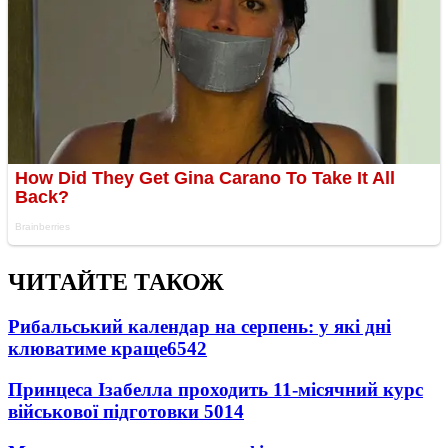
ЧИТАЙТЕ ТАКОЖ
Рибальський календар на серпень: у які дні
клюватиме краще
6542
Принцеса Ізабелла проходить 11-місячний курс
військової підготовки
5014