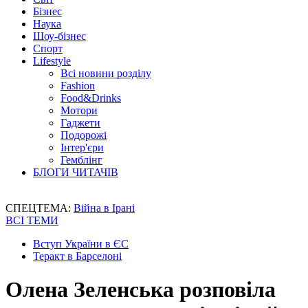
Бізнес
Наука
Шоу-бізнес
Спорт
Lifestyle
Всі новини розділу
Fashion
Food&Drinks
Мотори
Гаджети
Подорожі
Інтер'єри
Гемблінг
БЛОГИ ЧИТАЧІВ
СПЕЦТЕМА:
Війна в Ірані
ВСІ ТЕМИ
Вступ України в ЄС
Теракт в Барселоні
Олена Зеленська розповіла