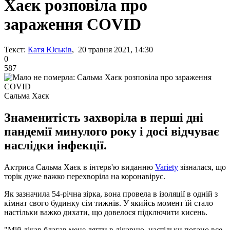
Хаєк розповіла про
зараження COVID
Текст:
Катя Юськів
, 20 травня 2021, 14:30
0
587
Сальма Хаєк
Знаменитість захворіла в перші дні
пандемії минулого року і досі відчуває
наслідки інфекції.
Актриса Сальма Хаєк в інтерв'ю виданню
Variety
зізналася, що
торік дуже важко перехворіла на коронавірус.
Як зазначила 54-річна зірка, вона провела в ізоляції в одній з
кімнат свого будинку сім тижнів. У якийсь момент їй стало
настільки важко дихати, що довелося підключити кисень.
"Мій лікар благав мене лягти в лікарню, настільки погано все