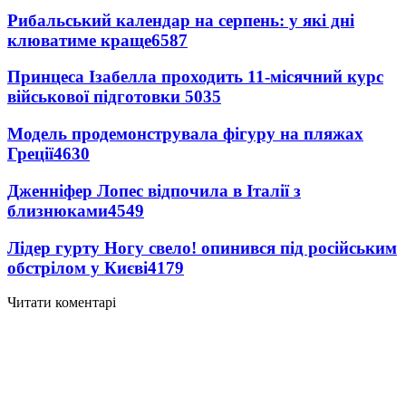
Рибальський календар на серпень: у які дні
клюватиме краще
6587
Принцеса Ізабелла проходить 11-місячний курс
військової підготовки
5035
Модель продемонструвала фігуру на пляжах
Греції
4630
Дженніфер Лопес відпочила в Італії з
близнюками
4549
Лідер гурту Ногу свело! опинився під російським
обстрілом у Києві
4179
Читати коментарі