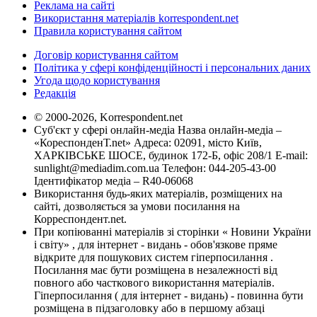
Реклама на сайті
Використання матеріалів korrespondent.net
Правила користування сайтом
Договір користування сайтом
Політика у сфері конфіденційності і персональних даних
Угода щодо користування
Редакція
© 2000-2026, Korrespondent.net
Суб'єкт у сфері онлайн-медіа Назва онлайн-медіа –
«КореспонденТ.net» Адреса: 02091, місто Київ,
ХАРКІВСЬКЕ ШОСЕ, будинок 172-Б, офіс 208/1 E-mail:
sunlight@mediadim.com.ua
Телефон: 044-205-43-00
Ідентифікатор медіа – R40-06068
Використання будь-яких матеріалів, розміщених на
сайті, дозволяється за умови посилання на
Корреспондент.net.
При копіюванні матеріалів зі сторінки « Новини України
і світу» , для інтернет - видань - обов'язкове пряме
відкрите для пошукових систем гіперпосилання .
Посилання має бути розміщена в незалежності від
повного або часткового використання матеріалів.
Гіперпосилання ( для інтернет - видань) - повинна бути
розміщена в підзаголовку або в першому абзаці