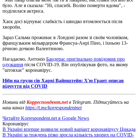
було. Але я сказала: "Ні, спасибі. Волію померти вдома", -
поділилася актриса.
Хаєк досі відчуває слабкість і швидко втомлюється після
хвороби.
Зараз Сальма проживає в Лондоні разом зі своїм чоловіком,
французьким мільярдером Франсуа-Анрі Піно, і їхньою 13-
річною дочкою Валентиною.
Нагадаємо, Антоніо
Бандерас оригінально повідомив про
одужання
після COVID-19. Він опублікував фото, на якому
"штовхає" коронавірус.
Ніби на груди сів Харві Вайнштейн: Х'ю Грант описав
відчуття від COVID
Новини від
Корреспондент.net
в Telegram. Підписуйтесь на
наш канал
https://t.me/korrespondentnet
Читайте Korrespondent.net в Google News
Коронавірус
В Україні вперше виявили новий варіант коронавірусу Цикада
В Україні за тиждень різко зросла кількість хворих на COVID-