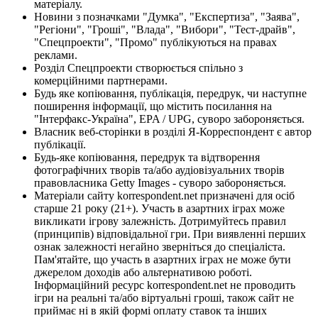
матеріалу.
Новини з позначками "Думка", "Експертиза", "Заява",
"Регіони", "Гроші", "Влада", "Вибори", "Тест-драйв",
"Спецпроекти", "Промо" публікуються на правах
реклами.
Розділ Спецпроекти створюється спільно з
комерційними партнерами.
Будь яке копіювання, публікація, передрук, чи наступне
поширення інформації, що містить посилання на
"Інтерфакс-Україна", EPA / UPG, суворо забороняється.
Власник веб-сторінки в розділі Я-Корреспондент є автор
публікації.
Будь-яке копіювання, передрук та відтворення
фотографічних творів та/або аудіовізуальних творів
правовласника Getty Images - суворо забороняється.
Матеріали сайту korrespondent.net призначені для осіб
старше 21 року (21+). Участь в азартних іграх може
викликати ігрову залежність. Дотримуйтесь правил
(принципів) відповідальної гри. При виявленні перших
ознак залежності негайно зверніться до спеціаліста.
Пам'ятайте, що участь в азартних іграх не може бути
джерелом доходів або альтернативою роботі.
Інформаційний ресурс korrespondent.net не проводить
ігри на реальні та/або віртуальні гроші, також сайт не
приймає ні в якій формі оплату ставок та інших