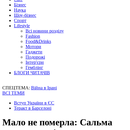
Бізнес
Наука
Шоу-бізнес
Спорт
Lifestyle
Всі новини розділу
Fashion
Food&Drinks
Мотори
Гаджети
Подорожі
Інтер'єри
Гемблінг
БЛОГИ ЧИТАЧІВ
СПЕЦТЕМА:
Війна в Ірані
ВСІ ТЕМИ
Вступ України в ЄС
Теракт в Барселоні
Мало не померла: Сальма