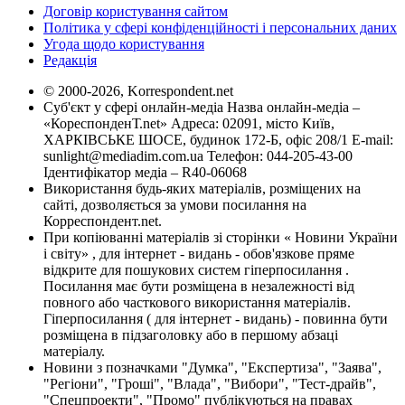
Договір користування сайтом
Політика у сфері конфіденційності і персональних даних
Угода щодо користування
Редакція
© 2000-2026, Korrespondent.net
Суб'єкт у сфері онлайн-медіа Назва онлайн-медіа –
«КореспонденТ.net» Адреса: 02091, місто Київ,
ХАРКІВСЬКЕ ШОСЕ, будинок 172-Б, офіс 208/1 E-mail:
sunlight@mediadim.com.ua
Телефон: 044-205-43-00
Ідентифікатор медіа – R40-06068
Використання будь-яких матеріалів, розміщених на
сайті, дозволяється за умови посилання на
Корреспондент.net.
При копіюванні матеріалів зі сторінки « Новини України
і світу» , для інтернет - видань - обов'язкове пряме
відкрите для пошукових систем гіперпосилання .
Посилання має бути розміщена в незалежності від
повного або часткового використання матеріалів.
Гіперпосилання ( для інтернет - видань) - повинна бути
розміщена в підзаголовку або в першому абзаці
матеріалу.
Новини з позначками "Думка", "Експертиза", "Заява",
"Регіони", "Гроші", "Влада", "Вибори", "Тест-драйв",
"Спецпроекти", "Промо" публікуються на правах