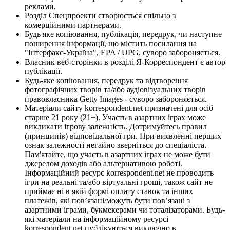
реклами.
Розділ Спецпроекти створюється спільно з
комерційними партнерами.
Будь яке копіювання, публікація, передрук, чи наступне
поширення інформації, що містить посилання на
"Інтерфакс-Україна", EPA / UPG, суворо забороняється.
Власник веб-сторінки в розділі Я-Корреспондент є автор
публікації.
Будь-яке копіювання, передрук та відтворення
фотографічних творів та/або аудіовізуальних творів
правовласника Getty Images - суворо забороняється.
Матеріали сайту korrespondent.net призначені для осіб
старше 21 року (21+). Участь в азартних іграх може
викликати ігрову залежність. Дотримуйтесь правил
(принципів) відповідальної гри. При виявленні перших
ознак залежності негайно зверніться до спеціаліста.
Пам'ятайте, що участь в азартних іграх не може бути
джерелом доходів або альтернативою роботі.
Інформаційний ресурс korrespondent.net не проводить
ігри на реальні та/або віртуальні гроші, також сайт не
приймає ні в якій формі оплату ставок та інших
платежів, які пов’язані/можуть бути пов’язані з
азартними іграми, букмекерами чи тоталізаторами. Будь-
які матеріали на інформаційному ресурсі
korrespondent.net публікуються виключно в