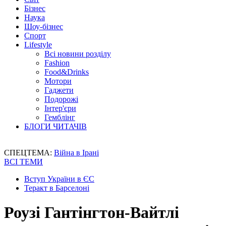
Бізнес
Наука
Шоу-бізнес
Спорт
Lifestyle
Всі новини розділу
Fashion
Food&Drinks
Мотори
Гаджети
Подорожі
Інтер'єри
Гемблінг
БЛОГИ ЧИТАЧІВ
СПЕЦТЕМА:
Війна в Ірані
ВСІ ТЕМИ
Вступ України в ЄС
Теракт в Барселоні
Роузі Гантінгтон-Вайтлі