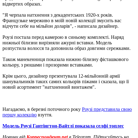
відвертих образах.
"Я черпала натхнення з декадентських 1920-х років.
Французьке мереживо в моїй новій колекції змусить вас
відчути себе на мільйон доларів", - написала дизайнер.
Роузі постала перед камерою в синьому комплекті. Наряд
нижньої білизни вирізняли ажурні вставки. Модель
розпустила волосся та доповнила образ довгими сережками.
Також манекенниця показала нижню білизну фісташкового
кольору, з рюшами і прозорими вставками.
Крім цього, дизайнер презентувала 12-мільйонній армії
шанувальників таких самих кольорів піжами і сказала, що її
новий асортимент "натхненний винтажем".
Нагадаємо, в березні поточного року
Роузі представила свою
першу колекцію
взуття.
Модель Роузі Гантінгтон-Вайтлі показала селфі топлес
Новини від
Корреспондент.net
в Telegram. Підписуйтесь на