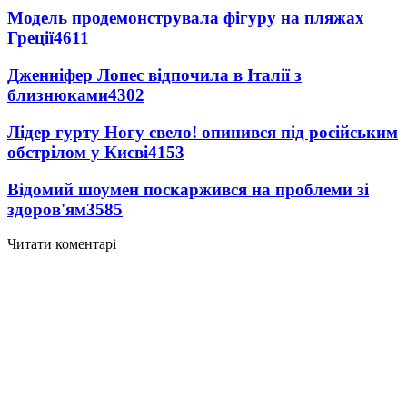
Модель продемонструвала фігуру на пляжах
Греції
4611
Дженніфер Лопес відпочила в Італії з
близнюками
4302
Лідер гурту Ногу свело! опинився під російським
обстрілом у Києві
4153
Відомий шоумен поскаржився на проблеми зі
здоров'ям
3585
Читати коментарі