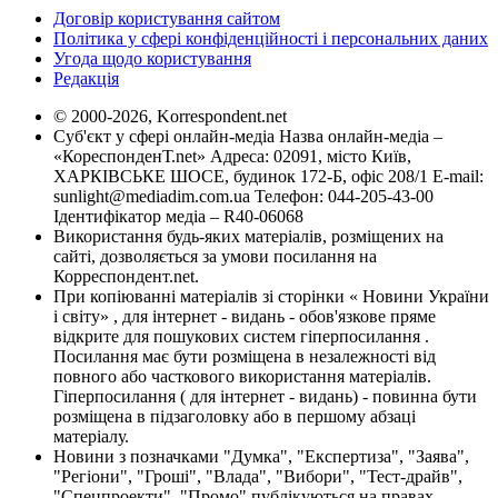
Договір користування сайтом
Політика у сфері конфіденційності і персональних даних
Угода щодо користування
Редакція
© 2000-2026, Korrespondent.net
Суб'єкт у сфері онлайн-медіа Назва онлайн-медіа –
«КореспонденТ.net» Адреса: 02091, місто Київ,
ХАРКІВСЬКЕ ШОСЕ, будинок 172-Б, офіс 208/1 E-mail:
sunlight@mediadim.com.ua
Телефон: 044-205-43-00
Ідентифікатор медіа – R40-06068
Використання будь-яких матеріалів, розміщених на
сайті, дозволяється за умови посилання на
Корреспондент.net.
При копіюванні матеріалів зі сторінки « Новини України
і світу» , для інтернет - видань - обов'язкове пряме
відкрите для пошукових систем гіперпосилання .
Посилання має бути розміщена в незалежності від
повного або часткового використання матеріалів.
Гіперпосилання ( для інтернет - видань) - повинна бути
розміщена в підзаголовку або в першому абзаці
матеріалу.
Новини з позначками "Думка", "Експертиза", "Заява",
"Регіони", "Гроші", "Влада", "Вибори", "Тест-драйв",
"Спецпроекти", "Промо" публікуються на правах