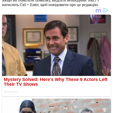
Якщо ви помітили помилку, виділіть необхідний текст і
натисніть Ctrl + Enter, щоб повідомити про це редакцію.