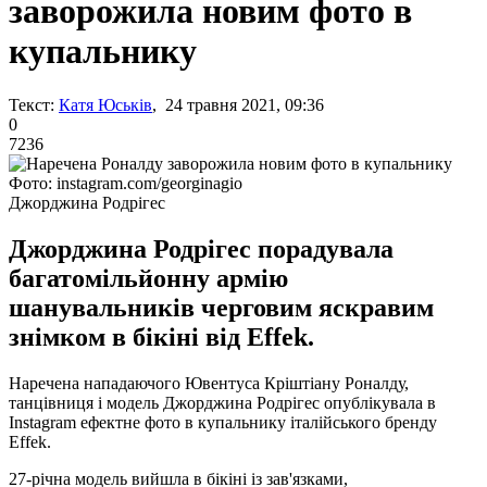
заворожила новим фото в
купальнику
Текст:
Катя Юськів
, 24 травня 2021, 09:36
0
7236
Фото: instagram.com/georginagio
Джорджина Родрігес
Джорджина Родрігес порадувала
багатомільйонну армію
шанувальників черговим яскравим
знімком в бікіні від Effek.
Наречена нападаючого Ювентуса Кріштіану Роналду,
танцівниця і модель Джорджина Родрігес опублікувала в
Instagram ефектне фото в купальнику італійського бренду
Effek.
27-річна модель вийшла в бікіні із зав'язками,