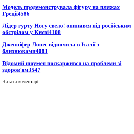
Модель продемонструвала фігуру на пляжах
Греції
4586
Лідер гурту Ногу свело! опинився під російським
обстрілом у Києві
4108
Дженніфер Лопес відпочила в Італії з
близнюками
4083
Відомий шоумен поскаржився на проблеми зі
здоров'ям
3547
Читати коментарі