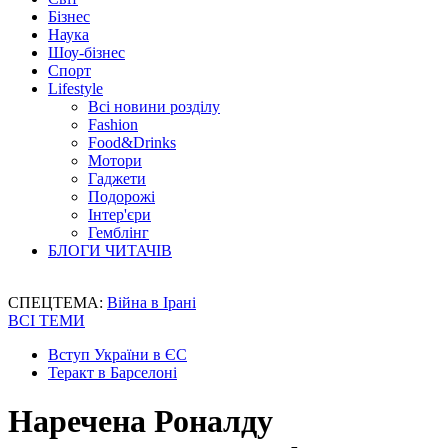
Бізнес
Наука
Шоу-бізнес
Спорт
Lifestyle
Всі новини розділу
Fashion
Food&Drinks
Мотори
Гаджети
Подорожі
Інтер'єри
Гемблінг
БЛОГИ ЧИТАЧІВ
СПЕЦТЕМА:
Війна в Ірані
ВСІ ТЕМИ
Вступ України в ЄС
Теракт в Барселоні
Наречена Роналду