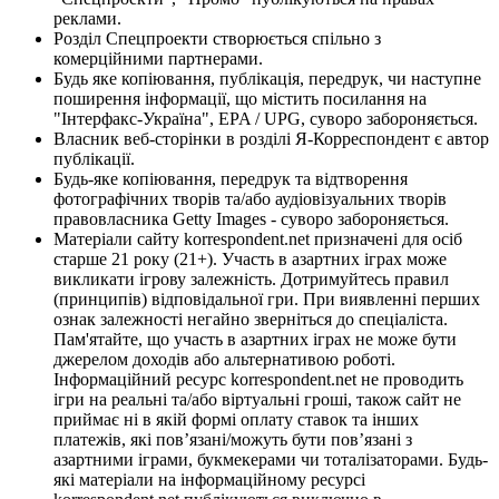
реклами.
Розділ Спецпроекти створюється спільно з
комерційними партнерами.
Будь яке копіювання, публікація, передрук, чи наступне
поширення інформації, що містить посилання на
"Інтерфакс-Україна", EPA / UPG, суворо забороняється.
Власник веб-сторінки в розділі Я-Корреспондент є автор
публікації.
Будь-яке копіювання, передрук та відтворення
фотографічних творів та/або аудіовізуальних творів
правовласника Getty Images - суворо забороняється.
Матеріали сайту korrespondent.net призначені для осіб
старше 21 року (21+). Участь в азартних іграх може
викликати ігрову залежність. Дотримуйтесь правил
(принципів) відповідальної гри. При виявленні перших
ознак залежності негайно зверніться до спеціаліста.
Пам'ятайте, що участь в азартних іграх не може бути
джерелом доходів або альтернативою роботі.
Інформаційний ресурс korrespondent.net не проводить
ігри на реальні та/або віртуальні гроші, також сайт не
приймає ні в якій формі оплату ставок та інших
платежів, які пов’язані/можуть бути пов’язані з
азартними іграми, букмекерами чи тоталізаторами. Будь-
які матеріали на інформаційному ресурсі