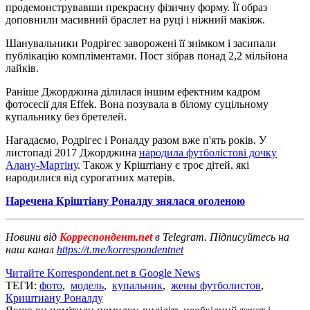
продемонструвавши прекрасну фізичну форму. Її образ
доповнили масивний браслет на руці і ніжний макіяж.
Шанувальники Родрігес заворожені її знімком і засипали
публікацію компліментами. Пост зібрав понад 2,2 мільйона
лайків.
Раніше Джорджина ділилася іншим ефектним кадром
фотосесії для Effek. Вона позувала в білому суцільному
купальнику без бретелей.
Нагадаємо, Родрігес і Роналду разом вже п'ять років. У
листопаді 2017 Джорджина
народила футболістові дочку
Алану-Мартіну
. Також у Кріштіану є троє дітей, які
народилися від сурогатних матерів.
Наречена Кріштіану Роналду знялася оголеною
Новини від
Корреспондент.net
в Telegram. Підписуйтесь на
наш канал
https://t.me/korrespondentnet
Читайте Korrespondent.net в Google News
ТЕГИ:
фото
,
модель
,
купальник
,
жены футболистов
,
Криштиану Роналду