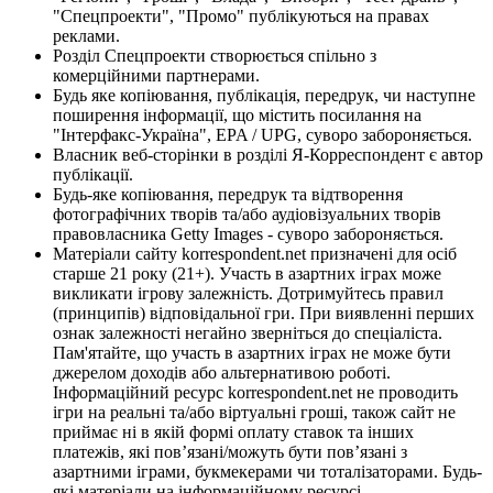
"Спецпроекти", "Промо" публікуються на правах
реклами.
Розділ Спецпроекти створюється спільно з
комерційними партнерами.
Будь яке копіювання, публікація, передрук, чи наступне
поширення інформації, що містить посилання на
"Інтерфакс-Україна", EPA / UPG, суворо забороняється.
Власник веб-сторінки в розділі Я-Корреспондент є автор
публікації.
Будь-яке копіювання, передрук та відтворення
фотографічних творів та/або аудіовізуальних творів
правовласника Getty Images - суворо забороняється.
Матеріали сайту korrespondent.net призначені для осіб
старше 21 року (21+). Участь в азартних іграх може
викликати ігрову залежність. Дотримуйтесь правил
(принципів) відповідальної гри. При виявленні перших
ознак залежності негайно зверніться до спеціаліста.
Пам'ятайте, що участь в азартних іграх не може бути
джерелом доходів або альтернативою роботі.
Інформаційний ресурс korrespondent.net не проводить
ігри на реальні та/або віртуальні гроші, також сайт не
приймає ні в якій формі оплату ставок та інших
платежів, які пов’язані/можуть бути пов’язані з
азартними іграми, букмекерами чи тоталізаторами. Будь-
які матеріали на інформаційному ресурсі