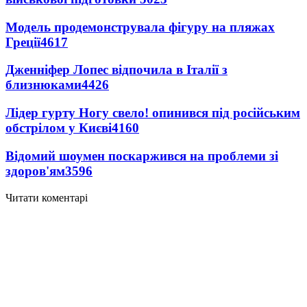
Модель продемонструвала фігуру на пляжах
Греції
4617
Дженніфер Лопес відпочила в Італії з
близнюками
4426
Лідер гурту Ногу свело! опинився під російським
обстрілом у Києві
4160
Відомий шоумен поскаржився на проблеми зі
здоров'ям
3596
Читати коментарі