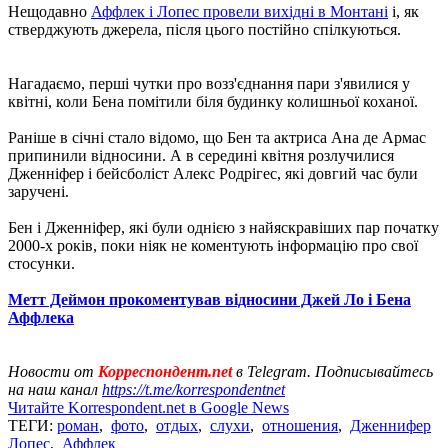
Нещодавно
Аффлек і Лопес провели вихідні в Монтані
і, як
стверджують джерела, після цього постійно спілкуються.
Нагадаємо, перші чутки про возз'єднання пари з'явилися у
квітні, коли Бена помітили біля будинку колишньої коханої.
Раніше в січні стало відомо, що Бен та актриса Ана де Армас
припинили відносини. А в середині квітня розлучилися
Дженніфер і бейсболіст Алекс Родрігес, які довгий час були
заручені.
Бен і Дженніфер, які були однією з найяскравіших пар початку
2000-х років, поки ніяк не коментують інформацію про свої
стосунки.
Метт Деймон прокоментував відносини Джей Ло і Бена
Аффлека
Новости от
Корреспондент.net
в Telegram. Подписывайтесь
на наш канал
https://t.me/korrespondentnet
Читайте Korrespondent.net в Google News
ТЕГИ:
роман
,
фото
,
отдых
,
слухи
,
отношения
,
Дженнифер
Лопес
,
Аффлек