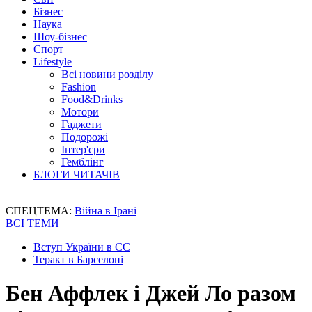
Бізнес
Наука
Шоу-бізнес
Спорт
Lifestyle
Всі новини розділу
Fashion
Food&Drinks
Мотори
Гаджети
Подорожі
Інтер'єри
Гемблінг
БЛОГИ ЧИТАЧІВ
СПЕЦТЕМА:
Війна в Ірані
ВСІ ТЕМИ
Вступ України в ЄС
Теракт в Барселоні
Бен Аффлек і Джей Ло разом