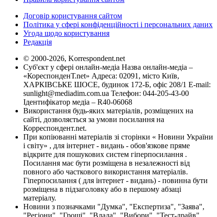
Договір користування сайтом
Політика у сфері конфіденційності і персональних даних
Угода щодо користування
Редакція
© 2000-2026, Korrespondent.net
Суб'єкт у сфері онлайн-медіа Назва онлайн-медіа –
«КореспонденТ.net» Адреса: 02091, місто Київ,
ХАРКІВСЬКЕ ШОСЕ, будинок 172-Б, офіс 208/1 E-mail:
sunlight@mediadim.com.ua
Телефон: 044-205-43-00
Ідентифікатор медіа – R40-06068
Використання будь-яких матеріалів, розміщених на
сайті, дозволяється за умови посилання на
Корреспондент.net.
При копіюванні матеріалів зі сторінки « Новини України
і світу» , для інтернет - видань - обов'язкове пряме
відкрите для пошукових систем гіперпосилання .
Посилання має бути розміщена в незалежності від
повного або часткового використання матеріалів.
Гіперпосилання ( для інтернет - видань) - повинна бути
розміщена в підзаголовку або в першому абзаці
матеріалу.
Новини з позначками "Думка", "Експертиза", "Заява",
"Регіони", "Гроші", "Влада", "Вибори", "Тест-драйв",