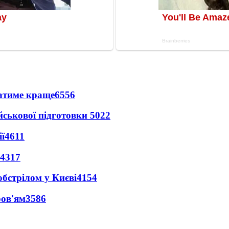
ватиме краще
6556
йськової підготовки
5022
ї
4611
4317
обстрілом у Києві
4154
ров'ям
3586