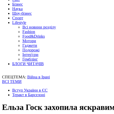
Бізнес
Наука
Шоу-бізнес
Спорт
Lifestyle
Всі новини розділу
Fashion
Food&Drinks
Мотори
Гаджети
Подорожі
Інтер'єри
Гемблінг
БЛОГИ ЧИТАЧІВ
СПЕЦТЕМА:
Війна в Ірані
ВСІ ТЕМИ
Вступ України в ЄС
Теракт в Барселоні
Ельза Госк захопила яскрави