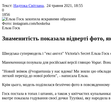
Текст:
Надтока Світлана
, 24 травня 2021, 18:55
0
1856
Фото: instagram.com/hoskelsa
Ельза Госк
Знаменитість показала відверті фото, як
Шведська супермодель і "екс-ангел" Victoria's Secret Ельза Госк 
Манекенниця позувала для російської версії глянцю
Vogue
. Вон
"Новий знімок @voguerussia у нас вдома! Ми зняли цю обкладинку
легкий перехід до нової роботи", - написала Ельза.
Крім цього, модель поділилася безліччю фото в повсякденному од
Госк постала в топах і штанях, а також у квітчастих купальник
вкотре показала годування своєї дочки Тууліккі, яку народила в