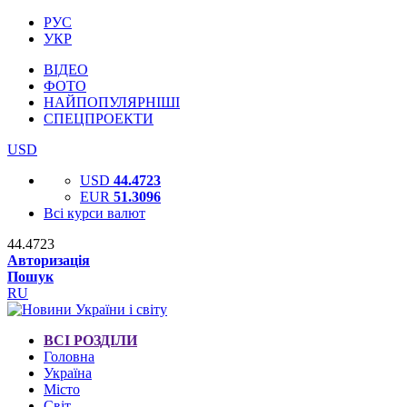
РУС
УКР
ВІДЕО
ФОТО
НАЙПОПУЛЯРНІШІ
СПЕЦПРОЕКТИ
USD
USD
44.4723
EUR
51.3096
Всі курси валют
44.4723
Авторизація
Пошук
RU
ВСІ РОЗДІЛИ
Головна
Україна
Місто
Світ