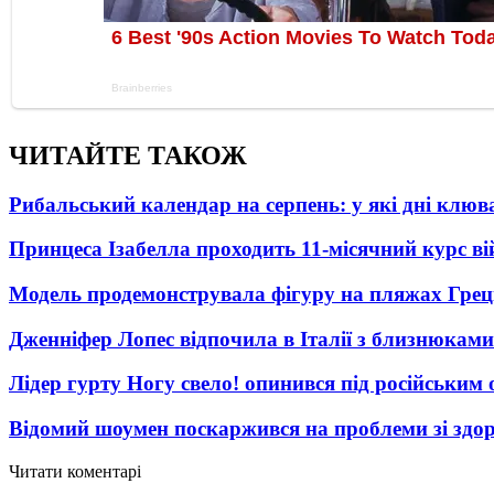
ЧИТАЙТЕ ТАКОЖ
Рибальський календар на серпень: у які дні клю
Принцеса Ізабелла проходить 11-місячний курс ві
Модель продемонструвала фігуру на пляжах Греці
Дженніфер Лопес відпочила в Італії з близнюками
Лідер гурту Ногу свело! опинився під російським 
Відомий шоумен поскаржився на проблеми зі здо
Читати коментарі