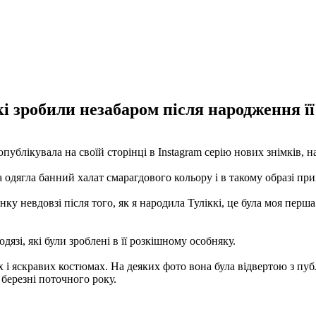
і зробили незабаром після народження її 
опублікувала на своїй сторінці в Instagram серію нових знімків, н
а одягла банний халат смарагдового кольору і в такому образі п
 невдовзі після того, як я народила Туліккі, це була моя перша з
язі, які були зроблені в її розкішному особняку.
ах і яскравих костюмах. На деяких фото вона була відвертою з п
 березні поточного року.