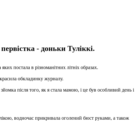
первістка - доньки Туліккі.
а яких постала в різноманітних літніх образах.
рикрасила обкладинку журналу.
йомка після того, як я стала мамою, і це був особливий день і
ублікою, водночас прикривала оголений бюст руками, а також