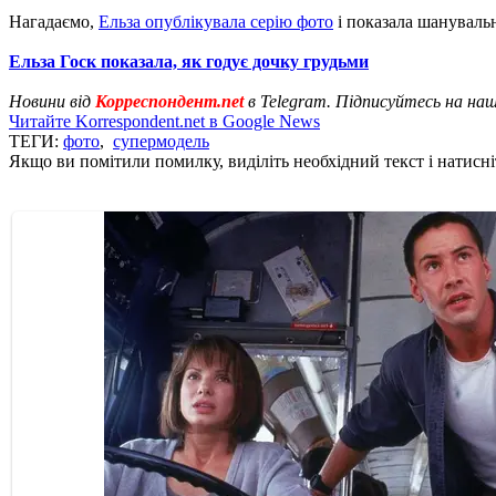
Нагадаємо,
Ельза опублікувала серію фото
і показала шанувальн
Ельза Госк показала, як годує дочку грудьми
Новини від
Корреспондент.net
в Telegram. Підписуйтесь на на
Читайте Korrespondent.net в Google News
ТЕГИ:
фото
,
супермодель
Якщо ви помітили помилку, виділіть необхідний текст і натисніт