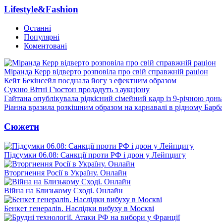
Lifestyle&Fashion
Останні
Популярні
Коментовані
Міранда Керр відверто розповіла про свій справжній раціон
Кейт Бекінсейл поєднала йогу з ефектним образом
Сукню Вітні Г'юстон продадуть з аукціону
Гайтана опублікувала рідкісний сімейний кадр із 9-річною дон
Ріанна вразила розкішним образом на карнавалі в рідному Барб
Сюжети
Підсумки 06.08: Санкції проти РФ і дрон у Лейпцигу
Вторгнення Росії в Україну. Онлайн
Війна на Близькому Сході. Онлайн
Бенкет генералів. Наслідки вибуху в Москві