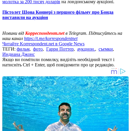
молотка за 200 тисяч доларів
на лондонському аукціоні.
Пістолет Шона Коннері з першого фільму про Бонда
виставили на аукціон
Новини від
Корреспондент.net
в Telegram. Підписуйтесь на
наш канал
https://t.me/korrespondentnet
Читайте Korrespondent.net в Google News
ТЕГИ:
фильм
,
фото
,
Гарри Поттер
,
аукцион.
,
съемки
,
Индиана Джонс
Якщо ви помітили помилку, виділіть необхідний текст і
натисніть Ctrl + Enter, щоб повідомити про це редакцію.