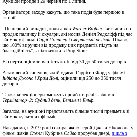
Аукціон пройде з 29 червня по 1 липня.
Організатори заходу кажуть, що така подія буде першою в
історії.
"Це перший випадок, коли архів
Warner Brothers
виставив на
продаж паличку й окуляри, які носив Денієл Редкліфф під час
зйомок у фільмі
Гаррі Поттер і смертельні реліквії
. Цікаво,
що 100% виручки від продажу цих предметів підуть на
благодійність", - відзначили в Prop Store.
Експерти оцінили вартість лотів від 30 до 50 тисяч доларів.
А замшевий капелюх, який одягав Гаррісон Форд у фільмі
Індіана Джонс і Храм Долі
, оцінили від 250 до 350 тисяч
доларів.
Також колекціонери зможуть придбати речі з фільмів
Термінатор–2: Судний день
,
Бетмен
і
Ельф
.
Загалом, на аукціоні представлять більше тисячі предметів зі
зйомок культових фільмів.
Нагадаємо, в 2019 році сокира, якою герой Джека Ніколсона у
фільмі жахів Стенлі Кубрика
Сяйво
прорубав двері,
пішла з