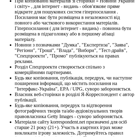
При копіюванні матеріалів зі сторінки « Новини України
і світу» , для інтернет - видань - обов'язкове пряме
відкрите для пошукових систем гіперпосилання .
Посилання має бути розміщена в незалежності від
повного або часткового використання матеріалів.
Гіперпосилання ( для інтернет - видань) - повинна бути
розміщена в підзаголовку або в першому абзаці
матеріалу.
Новини з позначками "Думка", "Експертиза", "Заява",
"Регіони", "Гроші", "Влада", "Вибори", "Тест-драйв",
"Спецпроекти", "Промо" публікуються на правах
реклами.
Розділ Спецпроекти створюється спільно з
комерційними партнерами.
Будь яке копіювання, публікація, передрук, чи наступне
поширення інформації, що містить посилання на
"Інтерфакс-Україна", EPA / UPG, суворо забороняється.
Власник веб-сторінки в розділі Я-Корреспондент є автор
публікації.
Будь-яке копіювання, передрук та відтворення
фотографічних творів та/або аудіовізуальних творів
правовласника Getty Images - суворо забороняється.
Матеріали сайту korrespondent.net призначені для осіб
старше 21 року (21+). Участь в азартних іграх може
викликати ігрову залежність. Дотримуйтесь правил