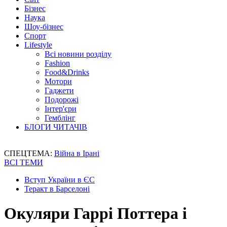
Бізнес
Наука
Шоу-бізнес
Спорт
Lifestyle
Всі новини розділу
Fashion
Food&Drinks
Мотори
Гаджети
Подорожі
Інтер'єри
Гемблінг
БЛОГИ ЧИТАЧІВ
СПЕЦТЕМА:
Війна в Ірані
ВСІ ТЕМИ
Вступ України в ЄС
Теракт в Барселоні
Окуляри Гаррі Поттера і