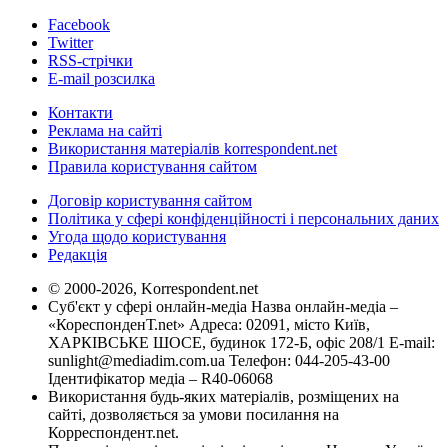
Facebook
Twitter
RSS-стрічки
E-mail розсилка
Контакти
Реклама на сайті
Використання матеріалів korrespondent.net
Правила користування сайтом
Договір користування сайтом
Політика у сфері конфіденційності і персональних даних
Угода щодо користування
Редакція
© 2000-2026, Korrespondent.net
Суб'єкт у сфері онлайн-медіа Назва онлайн-медіа –
«КореспонденТ.net» Адреса: 02091, місто Київ,
ХАРКІВСЬКЕ ШОСЕ, будинок 172-Б, офіс 208/1 E-mail:
sunlight@mediadim.com.ua
Телефон: 044-205-43-00
Ідентифікатор медіа – R40-06068
Використання будь-яких матеріалів, розміщених на
сайті, дозволяється за умови посилання на
Корреспондент.net.