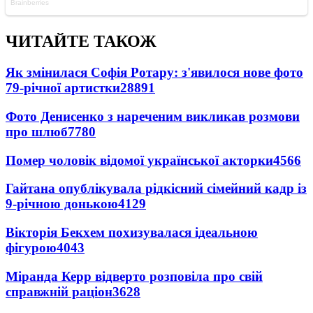
ЧИТАЙТЕ ТАКОЖ
Як змінилася Софія Ротару: з'явилося нове фото
79-річної артистки
28891
Фото Денисенко з нареченим викликав розмови
про шлюб
7780
Помер чоловік відомої української акторки
4566
Гайтана опублікувала рідкісний сімейний кадр із
9-річною донькою
4129
Вікторія Бекхем похизувалася ідеальною
фігурою
4043
Міранда Керр відверто розповіла про свій
справжній раціон
3628