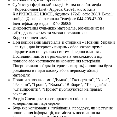
Суб'єкт у сфері онлайн-медіа Назва онлайн-медіа –
«КореспонденТ.net» Адреса: 02091, місто Київ,
ХАРКІВСЬКЕ ШОСЕ, будинок 172-Б, офіс 208/1 E-mail:
sunlight@mediadim.com.ua
Телефон: 044-205-43-00
Ідентифікатор медіа – R40-06068
Використання будь-яких матеріалів, розміщених на
сайті, дозволяється за умови посилання на
Корреспондент.net.
При копіюванні матеріалів зі сторінки « Новини України
і світу» , для інтернет - видань - обов'язкове пряме
відкрите для пошукових систем гіперпосилання .
Посилання має бути розміщена в незалежності від
повного або часткового використання матеріалів.
Гіперпосилання ( для інтернет - видань) - повинна бути
розміщена в підзаголовку або в першому абзаці
матеріалу.
Новини з позначками "Думка", "Експертиза", "Заява",
"Регіони", "Гроші", "Влада", "Вибори", "Тест-драйв",
"Спецпроекти", "Промо" публікуються на правах
реклами.
Розділ Спецпроекти створюється спільно з
комерційними партнерами.
Будь яке копіювання, публікація, передрук, чи наступне
поширення інформації, що містить посилання на