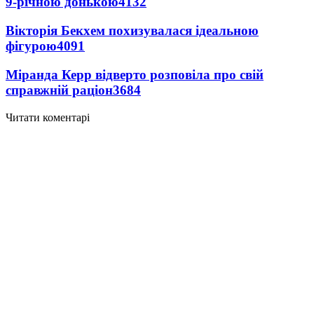
9-річною донькою
4132
Вікторія Бекхем похизувалася ідеальною
фігурою
4091
Міранда Керр відверто розповіла про свій
справжній раціон
3684
Читати коментарі