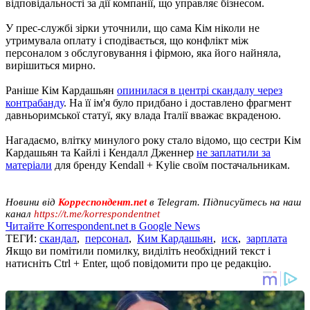
відповідальності за дії компанії, що управляє бізнесом.
У прес-службі зірки уточнили, що сама Кім ніколи не
утримувала оплату і сподівається, що конфлікт між
персоналом з обслуговування і фірмою, яка його найняла,
вирішиться мирно.
Раніше Кім Кардашьян
опинилася в центрі скандалу через
контрабанду
. На її ім'я було придбано і доставлено фрагмент
давньоримської статуї, яку влада Італії вважає вкраденою.
Нагадаємо, влітку минулого року стало відомо, що сестри Кім
Кардашьян та Кайлі і Кендалл Дженнер
не заплатили за
матеріали
для бренду Kendall + Kylie своїм постачальникам.
Новини від
Корреспондент.net
в Telegram. Підписуйтесь на наш
канал
https://t.me/korrespondentnet
Читайте Korrespondent.net в Google News
ТЕГИ:
скандал
,
персонал
,
Ким Кардашьян
,
иск
,
зарплата
Якщо ви помітили помилку, виділіть необхідний текст і
натисніть Ctrl + Enter, щоб повідомити про це редакцію.