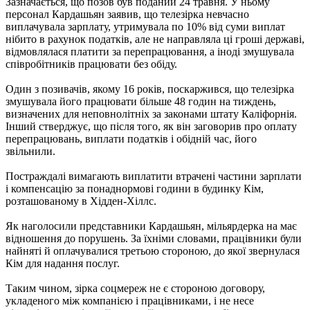
Зазначається, що позов був поданий 24 травня. У ньому
персонал Кардашьян заявив, що телезірка невчасно
виплачувала зарплату, утримувала по 10% від суми виплат
нібито в рахунок податків, але не направляла ці гроші державі,
відмовлялася платити за перепрацювання, а іноді змушувала
співробітників працювати без обіду.
Один з позивачів, якому 16 років, поскаржився, що телезірка
змушувала його працювати більше 48 годин на тиждень,
визначених для неповнолітніх за законами штату Каліфорнія.
Інший стверджує, що після того, як він заговорив про оплату
перепрацювань, виплати податків і обідній час, його
звільнили.
Постраждалі вимагають виплатити втрачені частини зарплати
і компенсацію за понаднормові години в будинку Кім,
розташованому в Хідден-Хіллс.
Як наголосили представники Кардашьян, мільярдерка на має
відношення до порушень. За їхніми словами, працівники були
найняті й оплачувалися третьою стороною, до якої звернулася
Кім для надання послуг.
Таким чином, зірка соцмереж не є стороною договору,
укладеного між компанією і працівниками, і не несе