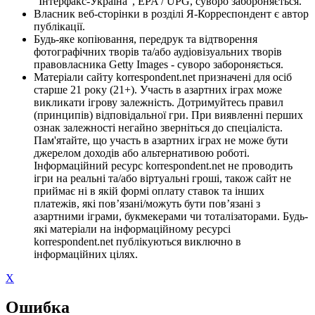
"Інтерфакс-Україна", EPA / UPG, суворо забороняється.
Власник веб-сторінки в розділі Я-Корреспондент є автор
публікації.
Будь-яке копіювання, передрук та відтворення
фотографічних творів та/або аудіовізуальних творів
правовласника Getty Images - суворо забороняється.
Матеріали сайту korrespondent.net призначені для осіб
старше 21 року (21+). Участь в азартних іграх може
викликати ігрову залежність. Дотримуйтесь правил
(принципів) відповідальної гри. При виявленні перших
ознак залежності негайно зверніться до спеціаліста.
Пам'ятайте, що участь в азартних іграх не може бути
джерелом доходів або альтернативою роботі.
Інформаційний ресурс korrespondent.net не проводить
ігри на реальні та/або віртуальні гроші, також сайт не
приймає ні в якій формі оплату ставок та інших
платежів, які пов’язані/можуть бути пов’язані з
азартними іграми, букмекерами чи тоталізаторами. Будь-
які матеріали на інформаційному ресурсі
korrespondent.net публікуються виключно в
інформаційних цілях.
X
Ошибка