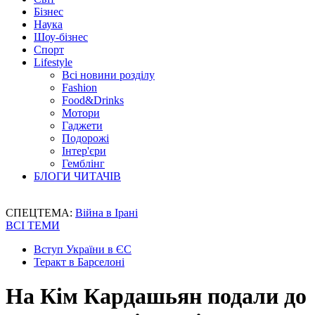
Бізнес
Наука
Шоу-бізнес
Спорт
Lifestyle
Всі новини розділу
Fashion
Food&Drinks
Мотори
Гаджети
Подорожі
Інтер'єри
Гемблінг
БЛОГИ ЧИТАЧІВ
СПЕЦТЕМА:
Війна в Ірані
ВСІ ТЕМИ
Вступ України в ЄС
Теракт в Барселоні
На Кім Кардашьян подали до