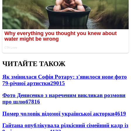
ЧИТАЙТЕ ТАКОЖ
Як змінилася Софія Ротару: з'явилося нове фото
79-річної артистки
29015
Фото Денисенко з нареченим викликав розмови
про шлюб
7816
Помер чоловік відомої української акторки
4619
Гайтана опублікувала рідкісний сімейний кадр із