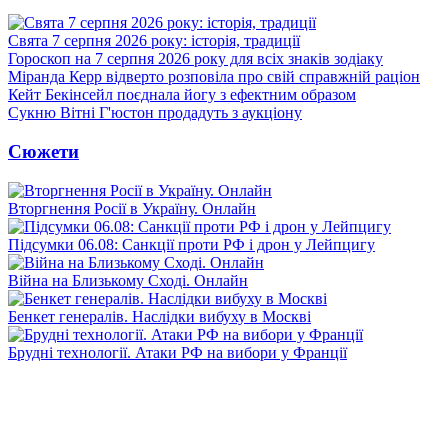
Свята 7 серпня 2026 року: історія, традиції
Гороскоп на 7 серпня 2026 року для всіх знаків зодіаку
Міранда Керр відверто розповіла про свій справжній раціон
Кейт Бекінсейл поєднала йогу з ефектним образом
Сукню Вітні Г'юстон продадуть з аукціону
Сюжети
Вторгнення Росії в Україну. Онлайн
Підсумки 06.08: Санкції проти РФ і дрон у Лейпцигу
Війна на Близькому Сході. Онлайн
Бенкет генералів. Наслідки вибуху в Москві
Брудні технології. Атаки РФ на вибори у Франції