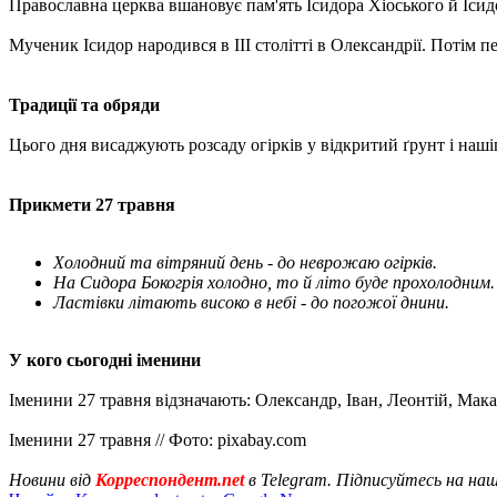
Православна церква вшановує пам'ять Ісидора Хіоського й Ісидо
Мученик Ісидор народився в III столітті в Олександрії. Потім 
Традиції та обряди
Цього дня висаджують розсаду огірків у відкритий ґрунт і наші
Прикмети 27 травня
Холодний та вітряний день - до неврожаю огірків.
На Сидора Бокогрія холодно, то й літо буде прохолодним.
Ластівки літають високо в небі - до погожої днини.
У кого сьогодні іменини
Іменини 27 травня відзначають: Олександр, Іван, Леонтій, Мака
Іменини 27 травня // Фото: pixabay.com
Новини від
Корреспондент.net
в Telegram. Підписуйтесь на на