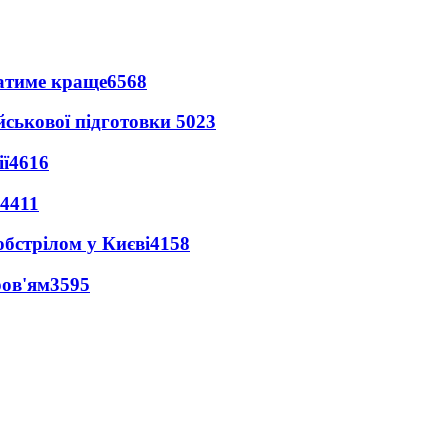
ватиме краще
6568
йськової підготовки
5023
ї
4616
4411
обстрілом у Києві
4158
ров'ям
3595