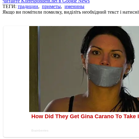
Читайте Korrespondent.net в Google News
ТЕГИ:
традиции
,
приметы
,
именины
Якщо ви помітили помилку, виділіть необхідний текст і натисніт