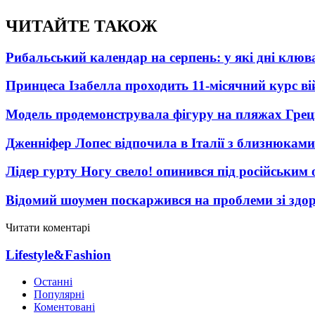
ЧИТАЙТЕ ТАКОЖ
Рибальський календар на серпень: у які дні клю
Принцеса Ізабелла проходить 11-місячний курс ві
Модель продемонструвала фігуру на пляжах Греці
Дженніфер Лопес відпочила в Італії з близнюками
Лідер гурту Ногу свело! опинився під російським 
Відомий шоумен поскаржився на проблеми зі здо
Читати коментарі
Lifestyle&Fashion
Останні
Популярні
Коментовані