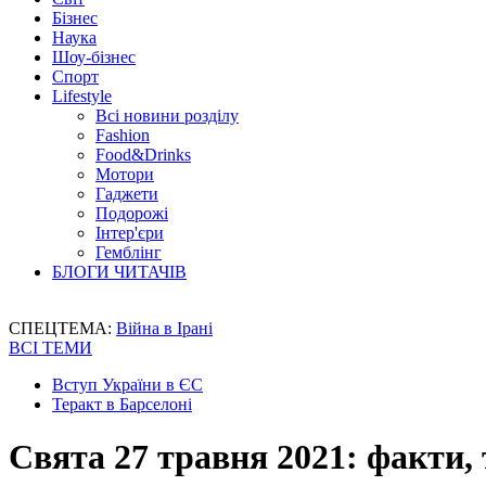
Бізнес
Наука
Шоу-бізнес
Спорт
Lifestyle
Всі новини розділу
Fashion
Food&Drinks
Мотори
Гаджети
Подорожі
Інтер'єри
Гемблінг
БЛОГИ ЧИТАЧІВ
СПЕЦТЕМА:
Війна в Ірані
ВСІ ТЕМИ
Вступ України в ЄС
Теракт в Барселоні
Свята 27 травня 2021: факти,