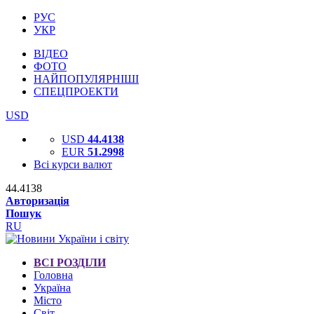
РУС
УКР
ВІДЕО
ФОТО
НАЙПОПУЛЯРНІШІ
СПЕЦПРОЕКТИ
USD
USD
44.4138
EUR
51.2998
Всі курси валют
44.4138
Авторизація
Пошук
RU
ВСІ РОЗДІЛИ
Головна
Україна
Місто
Світ