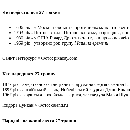
Які події сталися 27 травня
1606 рік - у Москві повстання проти польських інтервенті
1703 рік - Петро I заклав Петропавлівську фортецю - ден
1930 рік - у США Річард Дрю запатентував прозору клейку
1969 рік - утворено рок-групу
Машина времени
.
Санкт-Петербург // Фото: pixabay.com
Хто народився 27 травня
1877 рік - американська танцівниця, дружина Сергія Єсеніна І
1897 рік - англійський фізик, Нобелівський лауреат Джон Кокро
1967 рік - радянська і російська актриса, телеведуча Марія Шук
Ісидора Дункан // Фото: calend.ru
Народні і церковні свята 27 травня