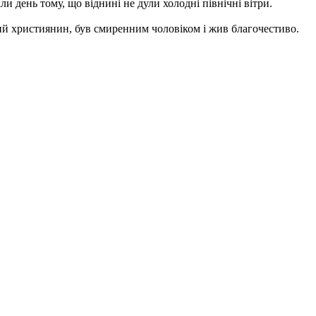
 день тому, що віднині не дули холодні північні вітри.
вний християнин, був смиренним чоловіком і жив благочестиво.