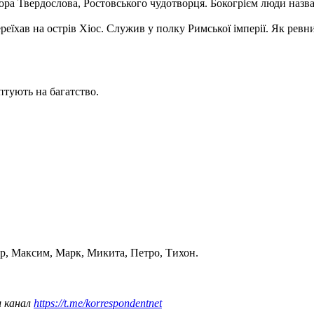
ра Твердослова, Ростовського чудотворця. Бокогрієм люди назвали
переїхав на острів Хіос. Служив у полку Римської імперії. Як ре
птують на багатство.
р, Максим, Марк, Микита, Петро, ​​Тихон.
ш канал
https://t.me/korrespondentnet