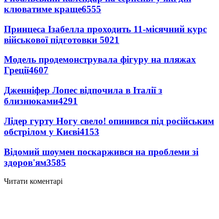
клюватиме краще
6555
Принцеса Ізабелла проходить 11-місячний курс
військової підготовки
5021
Модель продемонструвала фігуру на пляжах
Греції
4607
Дженніфер Лопес відпочила в Італії з
близнюками
4291
Лідер гурту Ногу свело! опинився під російським
обстрілом у Києві
4153
Відомий шоумен поскаржився на проблеми зі
здоров'ям
3585
Читати коментарі