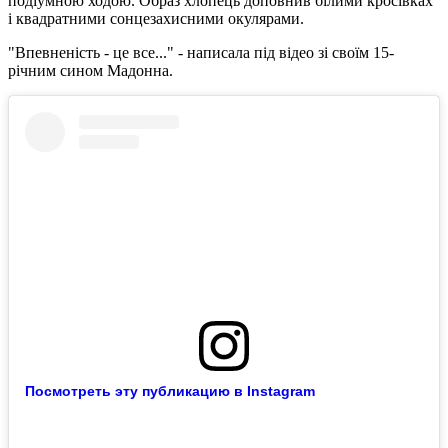
подіумною ходою. Образ хлопець доповнив білими кросівках
і квадратними сонцезахисними окулярами.
"Впевненість - це все..." - написала під відео зі своїм 15-
річним сином Мадонна.
Посмотреть эту публикацию в Instagram