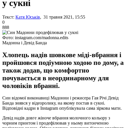
у сукні
Текст:
Катя Юськів
, 31 травня 2021, 15:55
0
888
Фото: instagram.com/madonna.edits
Мадонна і Девід Банда
Хлопець надів шовкове міді-вбрання і
пройшовся подіумною ходою по дому, а
також додав, що комфортно
почувається в неординарному для
чоловіків вбранні.
Син відомої виконавиці Мадонни і режисера Гая Річі Девід
Банда знявся у відеоролику, на якому постав в сукні.
Відповідні кадри в Instagram опублікувала сама зіркова мати.
Девід надів довге жіноче вбрання молочного кольору з
чорним принтом і продефілював у ньому витонченою