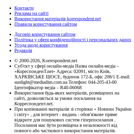
Контакти
Реклама на сайті
Використання матеріалів korrespondent.net
Правила користування сайтом
Договір користування сайтом
Політика у сфері конфіденційності і персональних даних
Угода щодо користування
Редакція
© 2000-2026, Korrespondent.net
Суб'єкт у сфері онлайн-медіа Назва онлайн-медіа –
«КореспонденТ.net» Адреса: 02091, місто Київ,
ХАРКІВСЬКЕ ШОСЕ, будинок 172-Б, офіс 208/1 E-mail:
sunlight@mediadim.com.ua
Телефон: 044-205-43-00
Ідентифікатор медіа – R40-06068
Використання будь-яких матеріалів, розміщених на
сайті, дозволяється за умови посилання на
Корреспондент.net.
При копіюванні матеріалів зі сторінки « Новини України
і світу» , для інтернет - видань - обов'язкове пряме
відкрите для пошукових систем гіперпосилання .
Посилання має бути розміщена в незалежності від
повного або часткового використання матеріалів.