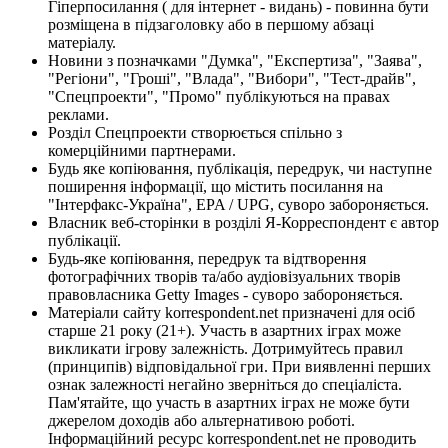
Гіперпосилання ( для інтернет - видань) - повинна бути
розміщена в підзаголовку або в першому абзаці
матеріалу.
Новини з позначками "Думка", "Експертиза", "Заява",
"Регіони", "Гроші", "Влада", "Вибори", "Тест-драйв",
"Спецпроекти", "Промо" публікуються на правах
реклами.
Розділ Спецпроекти створюється спільно з
комерційними партнерами.
Будь яке копіювання, публікація, передрук, чи наступне
поширення інформації, що містить посилання на
"Інтерфакс-Україна", EPA / UPG, суворо забороняється.
Власник веб-сторінки в розділі Я-Корреспондент є автор
публікації.
Будь-яке копіювання, передрук та відтворення
фотографічних творів та/або аудіовізуальних творів
правовласника Getty Images - суворо забороняється.
Матеріали сайту korrespondent.net призначені для осіб
старше 21 року (21+). Участь в азартних іграх може
викликати ігрову залежність. Дотримуйтесь правил
(принципів) відповідальної гри. При виявленні перших
ознак залежності негайно зверніться до спеціаліста.
Пам'ятайте, що участь в азартних іграх не може бути
джерелом доходів або альтернативою роботі.
Інформаційний ресурс korrespondent.net не проводить