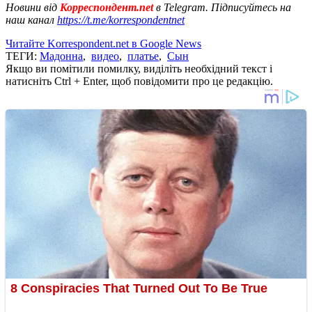
Новини від
Корреспондент.net
в Telegram. Підписуйтесь на
наш канал
https://t.me/korrespondentnet
Читайте Korrespondent.net в Google News
ТЕГИ:
Мадонна
,
видео
,
платье
,
Сын
Якщо ви помітили помилку, виділіть необхідний текст і
натисніть Ctrl + Enter, щоб повідомити про це редакцію.