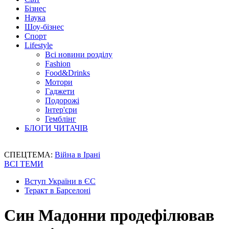
Бізнес
Наука
Шоу-бізнес
Спорт
Lifestyle
Всі новини розділу
Fashion
Food&Drinks
Мотори
Гаджети
Подорожі
Інтер'єри
Гемблінг
БЛОГИ ЧИТАЧІВ
СПЕЦТЕМА:
Війна в Ірані
ВСІ ТЕМИ
Вступ України в ЄС
Теракт в Барселоні
Син Мадонни продефілював