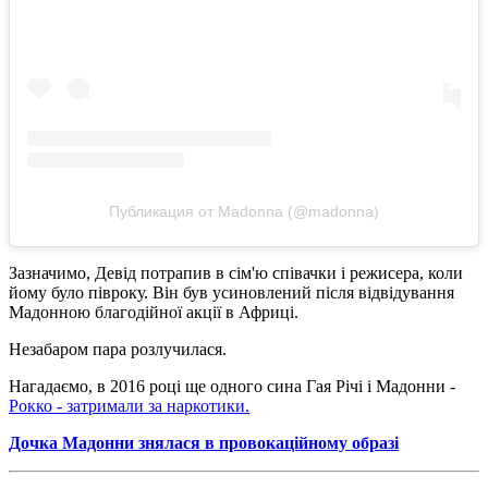
Публикация от Madonna (@madonna)
Зазначимо, Девід потрапив в сім'ю співачки і режисера, коли
йому було півроку. Він був усиновлений після відвідування
Мадонною благодійної акції в Африці.
Незабаром пара розлучилася.
Нагадаємо, в 2016 році ще одного сина Гая Річі і Мадонни -
Рокко - затримали за наркотики.
Дочка Мадонни знялася в провокаційному образі