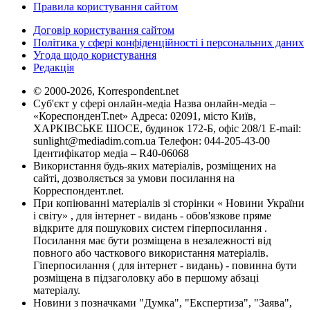
Правила користування сайтом
Договір користування сайтом
Політика у сфері конфіденційності і персональних даних
Угода щодо користування
Редакція
© 2000-2026, Korrespondent.net
Суб'єкт у сфері онлайн-медіа Назва онлайн-медіа –
«КореспонденТ.net» Адреса: 02091, місто Київ,
ХАРКІВСЬКЕ ШОСЕ, будинок 172-Б, офіс 208/1 E-mail:
sunlight@mediadim.com.ua
Телефон: 044-205-43-00
Ідентифікатор медіа – R40-06068
Використання будь-яких матеріалів, розміщених на
сайті, дозволяється за умови посилання на
Корреспондент.net.
При копіюванні матеріалів зі сторінки « Новини України
і світу» , для інтернет - видань - обов'язкове пряме
відкрите для пошукових систем гіперпосилання .
Посилання має бути розміщена в незалежності від
повного або часткового використання матеріалів.
Гіперпосилання ( для інтернет - видань) - повинна бути
розміщена в підзаголовку або в першому абзаці
матеріалу.
Новини з позначками "Думка", "Експертиза", "Заява",