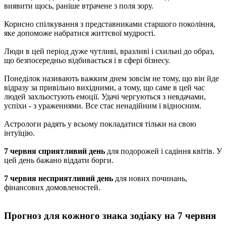
виявити щось, раніше втрачене з поля зору.
Корисно спілкування з представниками старшого покоління,
яке допоможе набратися життєвої мудрості.
Люди в цей період дуже чутливі, вразливі і схильні до образ,
що безпосередньо відбивається і в сфері бізнесу.
Понеділок називають важким днем ​​зовсім не тому, що він йде
відразу за привільно вихідними, а тому, що саме в цей час
людей захльостують емоції. Удачі чергуються з невдачами,
успіхи - з ураженнями. Все стає ненадійним і відносним.
Астрологи радять у всьому покладатися тільки на свою
інтуїцію.
7 червня сприятливий день
для подорожей і садіння квітів. У
цей день бажано віддати борги.
7 червня несприятливий день
для нових починань,
фінансових домовленостей.
Прогноз для кожного знака зодіаку на 7 червня