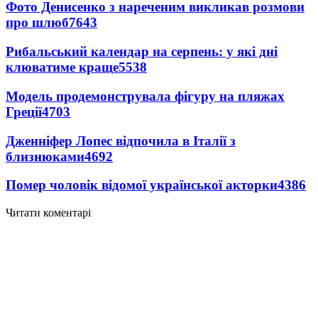
Фото Денисенко з нареченим викликав розмови
про шлюб
7643
Рибальський календар на серпень: у які дні
клюватиме краще
5538
Модель продемонструвала фігуру на пляжах
Греції
4703
Дженніфер Лопес відпочила в Італії з
близнюками
4692
Помер чоловік відомої української акторки
4386
Читати коментарі