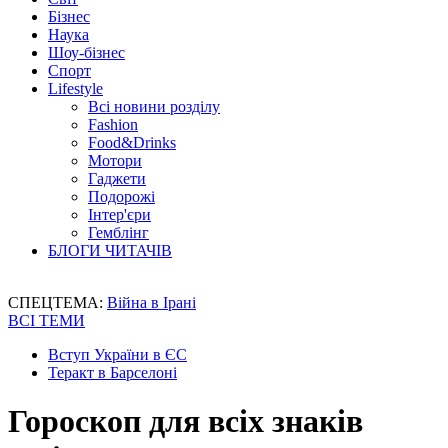
Бізнес
Наука
Шоу-бізнес
Спорт
Lifestyle
Всі новини розділу
Fashion
Food&Drinks
Мотори
Гаджети
Подорожі
Інтер'єри
Гемблінг
БЛОГИ ЧИТАЧІВ
СПЕЦТЕМА:
Війна в Ірані
ВСІ ТЕМИ
Вступ України в ЄС
Теракт в Барселоні
Гороскоп для всіх знаків