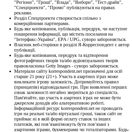
"Регіони", "Гроші", "Влада", "Вибори", "Тест-драйв",
"Спецпроекти", "Промо" публікуються на правах
реклами.
Розділ Спецпроекти створюється спільно з
комерційними партнерами.
Будь яке копіювання, публікація, передрук, чи наступне
поширення інформації, що містить посилання на
"Інтерфакс-Україна", EPA / UPG, суворо забороняється.
Власник веб-сторінки в розділі Я-Корреспондент є автор
публікації.
Будь-яке копіювання, передрук та відтворення
фотографічних творів та/або аудіовізуальних творів
правовласника Getty Images - суворо забороняється.
Матеріали сайту korrespondent.net призначені для осіб
старше 21 року (21+). Участь в азартних іграх може
викликати ігрову залежність. Дотримуйтесь правил
(принципів) відповідальної гри. При виявленні перших
ознак залежності негайно зверніться до спеціаліста.
Пам'ятайте, що участь в азартних іграх не може бути
джерелом доходів або альтернативою роботі.
Інформаційний ресурс korrespondent.net не проводить
ігри на реальні та/або віртуальні гроші, також сайт не
приймає ні в якій формі оплату ставок та інших
платежів, які пов’язані/можуть бути пов’язані з
азартними іграми, букмекерами чи тоталізаторами. Будь-