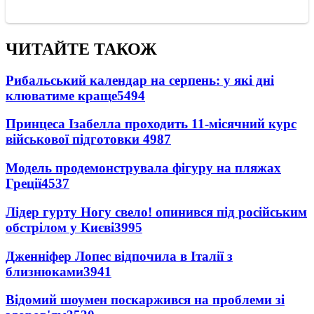
ЧИТАЙТЕ ТАКОЖ
Рибальський календар на серпень: у які дні
клюватиме краще
5494
Принцеса Ізабелла проходить 11-місячний курс
військової підготовки
4987
Модель продемонструвала фігуру на пляжах
Греції
4537
Лідер гурту Ногу свело! опинився під російським
обстрілом у Києві
3995
Дженніфер Лопес відпочила в Італії з
близнюками
3941
Відомий шоумен поскаржився на проблеми зі