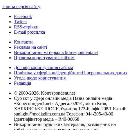
Повна версія сайту
Facebook
Twitter
RSS-стрічки
E-mail розсилка
Контакти
Реклама на сайті
Використання матеріалів korrespondent.net
Правила користування сайтом
Договір користування сайтом
Політика у сфері конфіденційності і персональних даних
Угода щодо користування
Редакція
© 2000-2026, Korrespondent.net
Суб'єкт у сфері онлайн-медіа Назва онлайн-медіа –
«КореспонденТ.net» Адреса: 02091, місто Київ,
ХАРКІВСЬКЕ ШОСЕ, будинок 172-Б, офіс 208/1 E-mail:
sunlight@mediadim.com.ua
Телефон: 044-205-43-00
Ідентифікатор медіа – R40-06068
Використання будь-яких матеріалів, розміщених на
сайті, дозволяється за умови посилання на