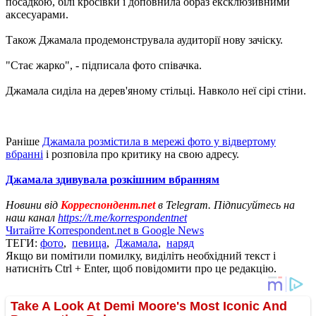
посадкою, білі кросівки і доповнила образ ексклюзивними
аксесуарами.
Також Джамала продемонструвала аудиторії нову зачіску.
"Стає жарко", - підписала фото співачка.
Джамала сиділа на дерев'яному стільці. Навколо неї сірі стіни.
Раніше
Джамала розмістила в мережі фото у відвертому
вбранні
і розповіла про критику на свою адресу.
Джамала здивувала розкішним вбранням
Новини від
Корреспондент.net
в Telegram. Підписуйтесь на
наш канал
https://t.me/korrespondentnet
Читайте Korrespondent.net в Google News
ТЕГИ:
фото
,
певица
,
Джамала
,
наряд
Якщо ви помітили помилку, виділіть необхідний текст і
натисніть Ctrl + Enter, щоб повідомити про це редакцію.