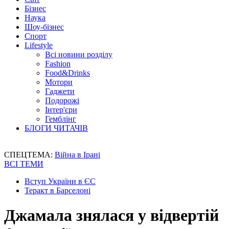
Бізнес
Наука
Шоу-бізнес
Спорт
Lifestyle
Всі новини розділу
Fashion
Food&Drinks
Мотори
Гаджети
Подорожі
Інтер'єри
Гемблінг
БЛОГИ ЧИТАЧІВ
СПЕЦТЕМА:
Війна в Ірані
ВСІ ТЕМИ
Вступ України в ЄС
Теракт в Барселоні
Джамала знялася у відвертій