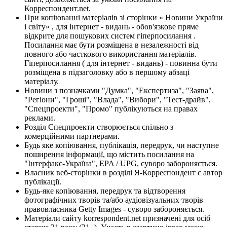
Корреспондент.net.
При копіюванні матеріалів зі сторінки « Новини України
і світу» , для інтернет - видань - обов'язкове пряме
відкрите для пошукових систем гіперпосилання .
Посилання має бути розміщена в незалежності від
повного або часткового використання матеріалів.
Гіперпосилання ( для інтернет - видань) - повинна бути
розміщена в підзаголовку або в першому абзаці
матеріалу.
Новини з позначками "Думка", "Експертиза", "Заява",
"Регіони", "Гроші", "Влада", "Вибори", "Тест-драйв",
"Спецпроекти", "Промо" публікуються на правах
реклами.
Розділ Спецпроекти створюється спільно з
комерційними партнерами.
Будь яке копіювання, публікація, передрук, чи наступне
поширення інформації, що містить посилання на
"Інтерфакс-Україна", EPA / UPG, суворо забороняється.
Власник веб-сторінки в розділі Я-Корреспондент є автор
публікації.
Будь-яке копіювання, передрук та відтворення
фотографічних творів та/або аудіовізуальних творів
правовласника Getty Images - суворо забороняється.
Матеріали сайту korrespondent.net призначені для осіб