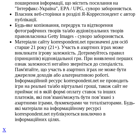
поширення інформації, що містить посилання на
"Інтерфакс-Україна", EPA / UPG, суворо забороняється.
Власник веб-сторінки в розділі Я-Корреспондент є автор
публікації.
Будь-яке копіювання, передрук та відтворення
фотографічних творів та/або аудіовізуальних творів
правовласника Getty Images - суворо забороняється.
Матеріали сайту korrespondent.net призначені для осіб
старше 21 року (21+). Участь в азартних іграх може
викликати ігрову залежність. Дотримуйтесь правил
(принципів) відповідальної гри. При виявленні перших
ознак залежності негайно зверніться до спеціаліста.
Пам'ятайте, що участь в азартних іграх не може бути
джерелом доходів або альтернативою роботі.
Інформаційний ресурс korrespondent.net не проводить
ігри на реальні та/або віртуальні гроші, також сайт не
приймає ні в якій формі оплату ставок та інших
платежів, які пов’язані/можуть бути пов’язані з
азартними іграми, букмекерами чи тоталізаторами. Будь-
які матеріали на інформаційному ресурсі
korrespondent.net публікуються виключно в
інформаційних цілях.
X