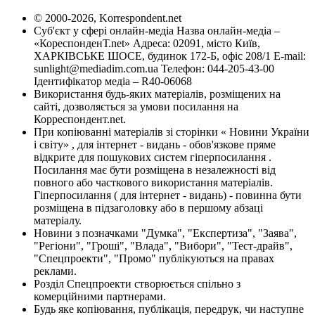
© 2000-2026, Korrespondent.net
Суб'єкт у сфері онлайн-медіа Назва онлайн-медіа –
«КореспонденТ.net» Адреса: 02091, місто Київ,
ХАРКІВСЬКЕ ШОСЕ, будинок 172-Б, офіс 208/1 E-mail:
sunlight@mediadim.com.ua
Телефон: 044-205-43-00
Ідентифікатор медіа – R40-06068
Використання будь-яких матеріалів, розміщених на
сайті, дозволяється за умови посилання на
Корреспондент.net.
При копіюванні матеріалів зі сторінки « Новини України
і світу» , для інтернет - видань - обов'язкове пряме
відкрите для пошукових систем гіперпосилання .
Посилання має бути розміщена в незалежності від
повного або часткового використання матеріалів.
Гіперпосилання ( для інтернет - видань) - повинна бути
розміщена в підзаголовку або в першому абзаці
матеріалу.
Новини з позначками "Думка", "Експертиза", "Заява",
"Регіони", "Гроші", "Влада", "Вибори", "Тест-драйв",
"Спецпроекти", "Промо" публікуються на правах
реклами.
Розділ Спецпроекти створюється спільно з
комерційними партнерами.
Будь яке копіювання, публікація, передрук, чи наступне