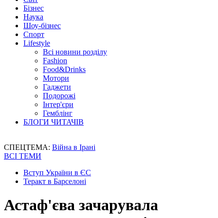
Бізнес
Наука
Шоу-бізнес
Спорт
Lifestyle
Всі новини розділу
Fashion
Food&Drinks
Мотори
Гаджети
Подорожі
Інтер'єри
Гемблінг
БЛОГИ ЧИТАЧІВ
СПЕЦТЕМА:
Війна в Ірані
ВСІ ТЕМИ
Вступ України в ЄС
Теракт в Барселоні
Астаф'єва зачарувала