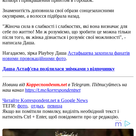
кольорі і прикрашений принтом в горошок.
Знаменитість доповнила свої образи сонцезахисними
окулярами, а волосся підібрала назад.
"Жіноча сила в слабкості і слабкостях, які вона визначає для
себе по життю! Ми ж розуміємо, що зробити це можна тільки
після того, як жінка дізнається і розуміє свої можливості", -
написала Даша.
Нагадаємо, зірка Playboy Даша
Астафьшева захопила фанатів
новими провокаційними фото
.
Даша Астаф'єва поділилася знімками з відпочинку
Новини від
Корреспондент.net
в Telegram. Підписуйтесь на
наш канал
https://t.me/korrespondentnet
Читайте Korrespondent.net в Google News
ТЕГИ:
фото
,
отдых
,
певица
Якщо ви помітили помилку, виділіть необхідний текст і
натисніть Ctrl + Enter, щоб повідомити про це редакцію.