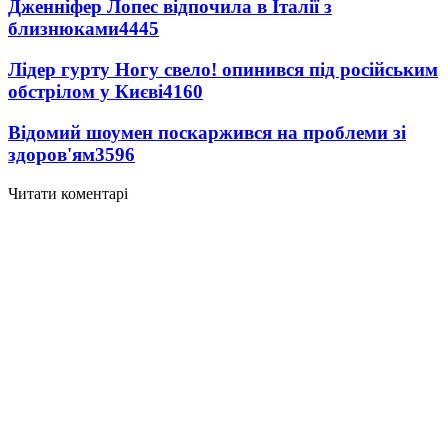
Дженніфер Лопес відпочила в Італії з
близнюками
4445
Лідер гурту Ногу свело! опинився під російським
обстрілом у Києві
4160
Відомий шоумен поскаржився на проблеми зі
здоров'ям
3596
Читати коментарі