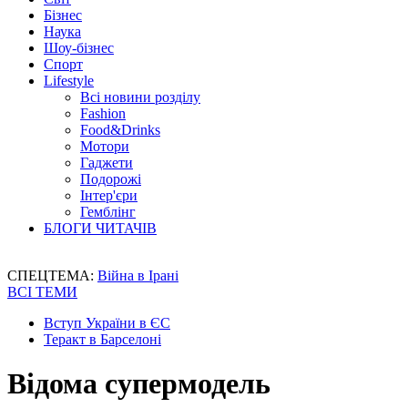
Бізнес
Наука
Шоу-бізнес
Спорт
Lifestyle
Всі новини розділу
Fashion
Food&Drinks
Мотори
Гаджети
Подорожі
Інтер'єри
Гемблінг
БЛОГИ ЧИТАЧІВ
СПЕЦТЕМА:
Війна в Ірані
ВСІ ТЕМИ
Вступ України в ЄС
Теракт в Барселоні
Відома супермодель