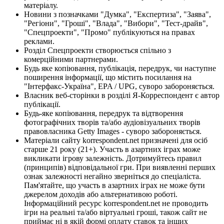
матеріалу.
Новини з позначками "Думка", "Експертиза", "Заява",
"Регіони", "Гроші", "Влада", "Вибори", "Тест-драйв",
"Спецпроекти", "Промо" публікуються на правах
реклами.
Розділ Спецпроекти створюється спільно з
комерційними партнерами.
Будь яке копіювання, публікація, передрук, чи наступне
поширення інформації, що містить посилання на
"Інтерфакс-Україна", EPA / UPG, суворо забороняється.
Власник веб-сторінки в розділі Я-Корреспондент є автор
публікації.
Будь-яке копіювання, передрук та відтворення
фотографічних творів та/або аудіовізуальних творів
правовласника Getty Images - суворо забороняється.
Матеріали сайту korrespondent.net призначені для осіб
старше 21 року (21+). Участь в азартних іграх може
викликати ігрову залежність. Дотримуйтесь правил
(принципів) відповідальної гри. При виявленні перших
ознак залежності негайно зверніться до спеціаліста.
Пам'ятайте, що участь в азартних іграх не може бути
джерелом доходів або альтернативою роботі.
Інформаційний ресурс korrespondent.net не проводить
ігри на реальні та/або віртуальні гроші, також сайт не
приймає ні в якій формі оплату ставок та інших