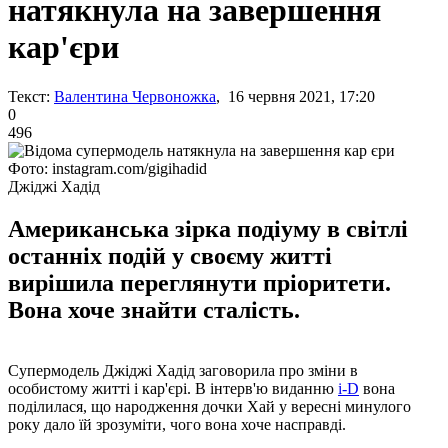
натякнула на завершення
кар'єри
Текст:
Валентина Червоножка
, 16 червня 2021, 17:20
0
496
Фото: instagram.com/gigihadid
Джіджі Хадід
Американська зірка подіуму в світлі
останніх подій у своєму житті
вирішила переглянути пріоритети.
Вона хоче знайти сталість.
Супермодель Джіджі Хадід заговорила про зміни в
особистому житті і кар'єрі. В інтерв'ю виданню
i-D
вона
поділилася, що народження дочки Хай у вересні минулого
року дало їй зрозуміти, чого вона хоче насправді.