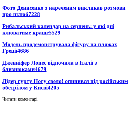
Фото Денисенко з нареченим викликав розмови
про шлюб
7228
Рибальський календар на серпень: у які дні
клюватиме краще
5529
Модель продемонструвала фігуру на пляжах
Греції
4686
Дженніфер Лопес відпочила в Італії з
близнюками
4679
Лідер гурту Ногу свело! опинився під російським
обстрілом у Києві
4205
Читати коментарі