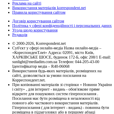
Реклама на сайті
Використання матеріалів korrespondent.net
Правила користування сайтом
Договір користування сайтом
Політика у сфері конфіденційності і персональних даних
Угода щодо користування
Редакція
© 2000-2026, Korrespondent.net
Суб'єкт у сфері онлайн-медіа Назва онлайн-медіа –
«КореспонденТ.net» Адреса: 02091, місто Київ,
ХАРКІВСЬКЕ ШОСЕ, будинок 172-Б, офіс 208/1 E-mail:
sunlight@mediadim.com.ua
Телефон: 044-205-43-00
Ідентифікатор медіа – R40-06068
Використання будь-яких матеріалів, розміщених на
сайті, дозволяється за умови посилання на
Корреспондент.net.
При копіюванні матеріалів зі сторінки « Новини України
і світу» , для інтернет - видань - обов'язкове пряме
відкрите для пошукових систем гіперпосилання .
Посилання має бути розміщена в незалежності від
повного або часткового використання матеріалів.
Гіперпосилання ( для інтернет - видань) - повинна бути
розміщена в підзаголовку або в першому абзаці