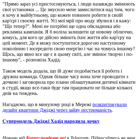
"Прямо зараз усі пристосовуються, і люди назавжди змінюють
свої установки ... Це змусило мене замислитися над тим, чого
я хочу в майбутньому, що кожен повинен робити в своїй
кар'єрі і своєму житті. Усі мої мрії про моду збулися і я кажу:
"Що тепер?". Мені не потрібні ще одна обкладинка або
рекламна кампанія. Я б воліла залишити це новому обличчю,
комусь, для кого це дійсно змінить їхнє життя або кар'єру на
цей момент. Де я можу поступитися дорогою наступному
поколінню і зосередити свою енергію і час на чомусь іншому?
Щось, що явно все ще є в цьому світі, але змінює творчо і по-
іншому", - розповіла Хадід.
Також модель додала, що їй дуже подобається її робота і
дружна команда. Однак більше часу вона хоче проводити з
дочкою і заговорила про плани облаштування дитячої кімнати
в студії, якщо все-таки буде там працювати не більше кількох
днів на тиждень.
Нагадаємо, що в минулому році в Мережі
розкритикували
дизайн квартири Джіджі через зайву нестриманість
.
Супермодель Джіджі Хадід народила дочку
Новини від
Корреспондент.net
в Telegram. Підписуйтесь на наш