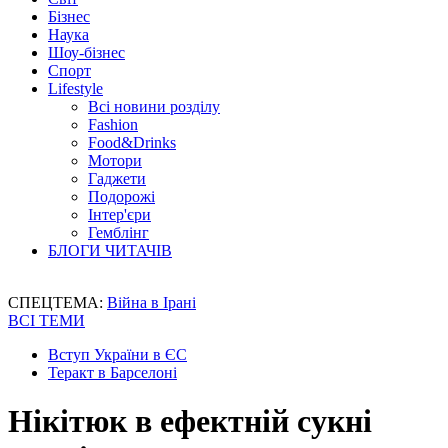
Бізнес
Наука
Шоу-бізнес
Спорт
Lifestyle
Всі новини розділу
Fashion
Food&Drinks
Мотори
Гаджети
Подорожі
Інтер'єри
Гемблінг
БЛОГИ ЧИТАЧІВ
СПЕЦТЕМА:
Війна в Ірані
ВСІ ТЕМИ
Вступ України в ЄС
Теракт в Барселоні
Нікітюк в ефектній сукні