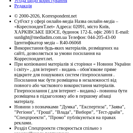
Угода щодо користування
Редакція
© 2000-2026, Korrespondent.net
Суб'єкт у сфері онлайн-медіа Назва онлайн-медіа –
«КореспонденТ.net» Адреса: 02091, місто Київ,
ХАРКІВСЬКЕ ШОСЕ, будинок 172-Б, офіс 208/1 E-mail:
sunlight@mediadim.com.ua
Телефон: 044-205-43-00
Ідентифікатор медіа – R40-06068
Використання будь-яких матеріалів, розміщених на
сайті, дозволяється за умови посилання на
Корреспондент.net.
При копіюванні матеріалів зі сторінки « Новини України
і світу» , для інтернет - видань - обов'язкове пряме
відкрите для пошукових систем гіперпосилання .
Посилання має бути розміщена в незалежності від
повного або часткового використання матеріалів.
Гіперпосилання ( для інтернет - видань) - повинна бути
розміщена в підзаголовку або в першому абзаці
матеріалу.
Новини з позначками "Думка", "Експертиза", "Заява",
"Регіони", "Гроші", "Влада", "Вибори", "Тест-драйв",
"Спецпроекти", "Промо" публікуються на правах
реклами.
Розділ Спецпроекти створюється спільно з