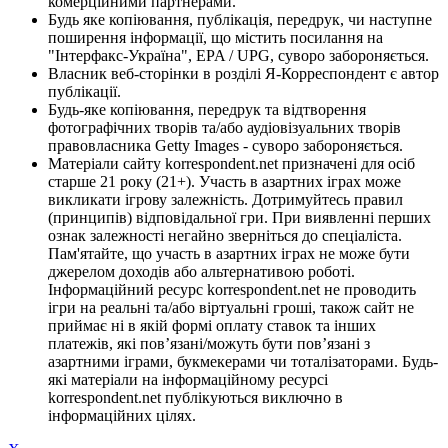
комерційними партнерами.
Будь яке копіювання, публікація, передрук, чи наступне
поширення інформації, що містить посилання на
"Інтерфакс-Україна", EPA / UPG, суворо забороняється.
Власник веб-сторінки в розділі Я-Корреспондент є автор
публікації.
Будь-яке копіювання, передрук та відтворення
фотографічних творів та/або аудіовізуальних творів
правовласника Getty Images - суворо забороняється.
Матеріали сайту korrespondent.net призначені для осіб
старше 21 року (21+). Участь в азартних іграх може
викликати ігрову залежність. Дотримуйтесь правил
(принципів) відповідальної гри. При виявленні перших
ознак залежності негайно зверніться до спеціаліста.
Пам'ятайте, що участь в азартних іграх не може бути
джерелом доходів або альтернативою роботі.
Інформаційний ресурс korrespondent.net не проводить
ігри на реальні та/або віртуальні гроші, також сайт не
приймає ні в якій формі оплату ставок та інших
платежів, які пов’язані/можуть бути пов’язані з
азартними іграми, букмекерами чи тоталізаторами. Будь-
які матеріали на інформаційному ресурсі
korrespondent.net публікуються виключно в
інформаційних цілях.