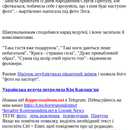
"Забігла привітати із днем ​​народження Сергія Притулу, але
сфоткалася, побачила себе і зрозуміла, що з ним буде наступне
фото", - жартівливо написала під фото Леся.
Шанувальникам сподобався наряд ведучої, і вони засипали її
компліментами.
"Така гостя вже подарунок", "Такі ноги даються лише
небагатьом", "Краса - страшна сила", "Дуже привабливий
образ", "Сукня під колір очей просто топ" - відзначили
фоловери.
Раніше
Нікітюк опублікувала пікантний знімок
і назвала його
"фото на паспорт".
Українська ведуча потролила Кім Кардаш'ян
Новини від
Корреспондент.net
в Telegram. Підписуйтесь на
наш канал
https://t.me/korrespondentnet
Читайте Korrespondent.net в Google News
ТЕГИ:
фото
,
день рождения
,
телеведущая
,
Притула
Якщо ви помітили помилку, виділіть необхідний текст і
натисніть Ctrl + Enter, щоб повідомити про це редакцію.