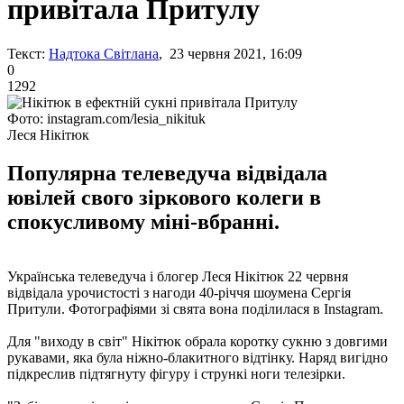
привітала Притулу
Текст:
Надтока Світлана
, 23 червня 2021, 16:09
0
1292
Фото: instagram.com/lesia_nikituk
Леся Нікітюк
Популярна телеведуча відвідала
ювілей свого зіркового колеги в
спокусливому міні-вбранні.
Українська телеведуча і блогер Леся Нікітюк 22 червня
відвідала урочистості з нагоди 40-річчя шоумена Сергія
Притули. Фотографіями зі свята вона поділилася в Instagram.
Для "виходу в світ" Нікітюк обрала коротку сукню з довгими
рукавами, яка була ніжно-блакитного відтінку. Наряд вигідно
підкреслив підтягнуту фігуру і стрункі ноги телезірки.