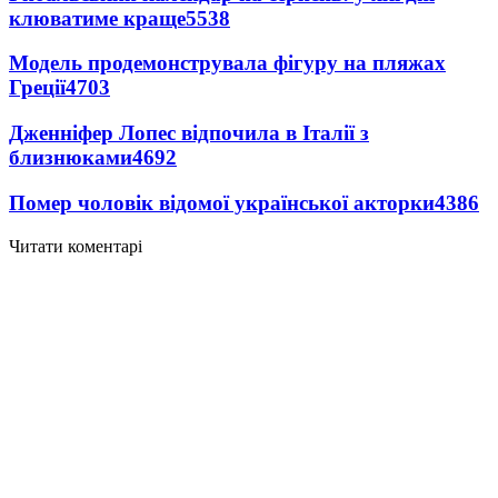
клюватиме краще
5538
Модель продемонструвала фігуру на пляжах
Греції
4703
Дженніфер Лопес відпочила в Італії з
близнюками
4692
Помер чоловік відомої української акторки
4386
Читати коментарі