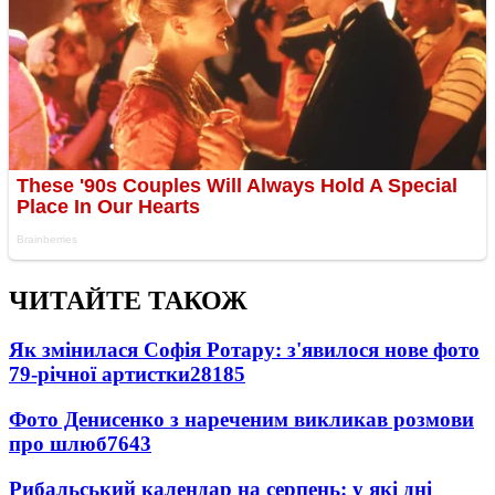
ЧИТАЙТЕ ТАКОЖ
Як змінилася Софія Ротару: з'явилося нове фото
79-річної артистки
28185
Фото Денисенко з нареченим викликав розмови
про шлюб
7643
Рибальський календар на серпень: у які дні