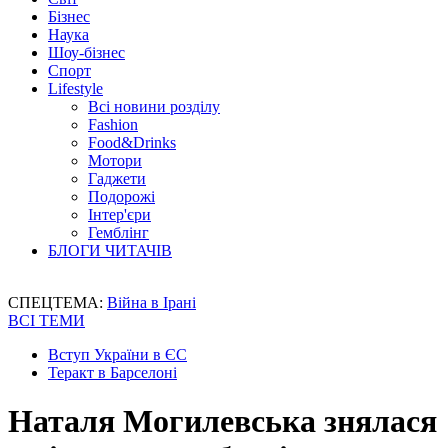
Бізнес
Наука
Шоу-бізнес
Спорт
Lifestyle
Всі новини розділу
Fashion
Food&Drinks
Мотори
Гаджети
Подорожі
Інтер'єри
Гемблінг
БЛОГИ ЧИТАЧІВ
СПЕЦТЕМА:
Війна в Ірані
ВСІ ТЕМИ
Вступ України в ЄС
Теракт в Барселоні
Наталя Могилевська знялася