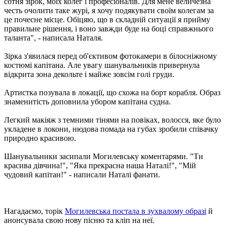
сотня зірок, моїх колег і професіоналів. Для мене величезна
честь очолити таке журі, я хочу подякувати своїм колегам за
це почесне місце. Обіцяю, що в складній ситуації я прийму
правильне рішення, і воно завжди буде на боці справжнього
таланта", - написала Наталя.
Зірка з'явилася перед об'єктивом фотокамери в білосніжному
костюмі капітана. Але увагу шанувальників привернула
відкрита зона декольте і майже зовсім голі груди.
Артистка позувала в локації, що схожа на борт корабля. Образ
знаменитість доповнила убором капітана судна.
Легкий макіяж з темними тінями на повіках, волосся, яке було
укладене в локони, нюдова помада на губах зробили співачку
природно красивою.
Шанувальники засипали Могилевську коментарями. "Ти
красива дівчина!", "Яка прекрасна наша Наталі!", "Мій
чудовий капітан!" - написали Наталі фанати.
Нагадаємо, торік
Могилевська постала в зухвалому образі
й
анонсувала свою нову пісню та кліп на неї.