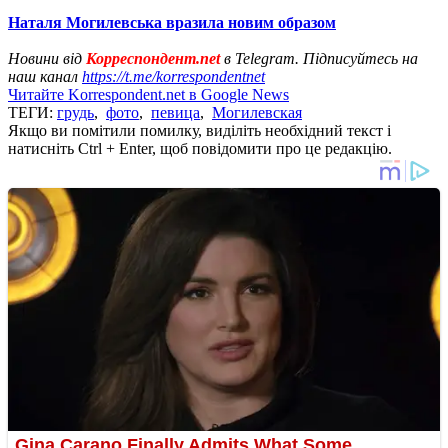
Наталя Могилевська вразила новим образом
Новини від
Корреспондент.net
в Telegram. Підписуйтесь на
наш канал
https://t.me/korrespondentnet
Читайте Korrespondent.net в Google News
ТЕГИ:
грудь
,
фото
,
певица
,
Могилевская
Якщо ви помітили помилку, виділіть необхідний текст і
натисніть Ctrl + Enter, щоб повідомити про це редакцію.