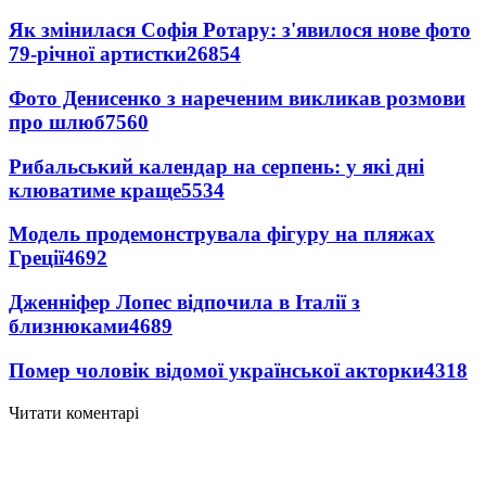
Як змінилася Софія Ротару: з'явилося нове фото
79-річної артистки
26854
Фото Денисенко з нареченим викликав розмови
про шлюб
7560
Рибальський календар на серпень: у які дні
клюватиме краще
5534
Модель продемонструвала фігуру на пляжах
Греції
4692
Дженніфер Лопес відпочила в Італії з
близнюками
4689
Помер чоловік відомої української акторки
4318
Читати коментарі