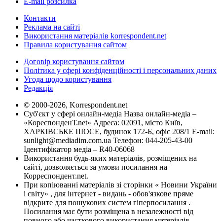
E-mail розсилка
Контакти
Реклама на сайті
Використання матеріалів korrespondent.net
Правила користування сайтом
Договір користування сайтом
Політика у сфері конфіденційності і персональних даних
Угода щодо користування
Редакція
© 2000-2026, Korrespondent.net
Суб'єкт у сфері онлайн-медіа Назва онлайн-медіа –
«КореспонденТ.net» Адреса: 02091, місто Київ,
ХАРКІВСЬКЕ ШОСЕ, будинок 172-Б, офіс 208/1 E-mail:
sunlight@mediadim.com.ua
Телефон: 044-205-43-00
Ідентифікатор медіа – R40-06068
Використання будь-яких матеріалів, розміщених на
сайті, дозволяється за умови посилання на
Корреспондент.net.
При копіюванні матеріалів зі сторінки « Новини України
і світу» , для інтернет - видань - обов'язкове пряме
відкрите для пошукових систем гіперпосилання .
Посилання має бути розміщена в незалежності від
повного або часткового використання матеріалів.