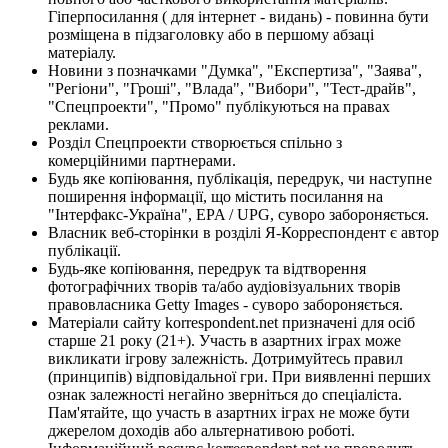
Гіперпосилання ( для інтернет - видань) - повинна бути
розміщена в підзаголовку або в першому абзаці
матеріалу.
Новини з позначками "Думка", "Експертиза", "Заява",
"Регіони", "Гроші", "Влада", "Вибори", "Тест-драйв",
"Спецпроекти", "Промо" публікуються на правах
реклами.
Розділ Спецпроекти створюється спільно з
комерційними партнерами.
Будь яке копіювання, публікація, передрук, чи наступне
поширення інформації, що містить посилання на
"Інтерфакс-Україна", EPA / UPG, суворо забороняється.
Власник веб-сторінки в розділі Я-Корреспондент є автор
публікації.
Будь-яке копіювання, передрук та відтворення
фотографічних творів та/або аудіовізуальних творів
правовласника Getty Images - суворо забороняється.
Матеріали сайту korrespondent.net призначені для осіб
старше 21 року (21+). Участь в азартних іграх може
викликати ігрову залежність. Дотримуйтесь правил
(принципів) відповідальної гри. При виявленні перших
ознак залежності негайно зверніться до спеціаліста.
Пам'ятайте, що участь в азартних іграх не може бути
джерелом доходів або альтернативою роботі.