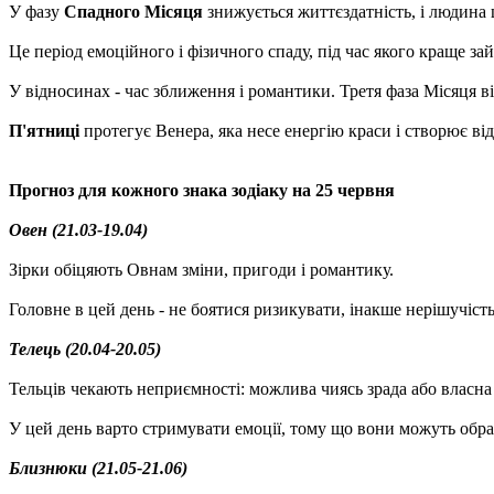
У фазу
Спадного Місяця
знижується життєздатність, і людина
Це період емоційного і фізичного спаду, під час якого краще з
У відносинах - час зближення і романтики. Третя фаза Місяця в
П'ятниці
протегує Венера, яка несе енергію краси і створює ві
Прогноз для кожного знака зодіаку на 25 червня
Овен (21.03-19.04)
Зірки обіцяють Овнам зміни, пригоди і романтику.
Головне в цей день - не боятися ризикувати, інакше нерішучість
Телець (20.04-20.05)
Тельців чекають неприємності: можлива чиясь зрада або власна 
У цей день варто стримувати емоції, тому що вони можуть обра
Близнюки (21.05-21.06)