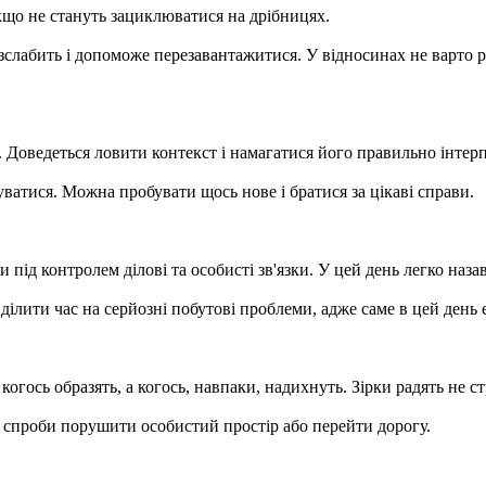
кщо не стануть зациклюватися на дрібницях.
слабить і допоможе перезавантажитися. У відносинах не варто р
Доведеться ловити контекст і намагатися його правильно інтерпр
атися. Можна пробувати щось нове і братися за цікаві справи.
и під контролем ділові та особисті зв'язки. У цей день легко наз
ділити час на серйозні побутові проблеми, адже саме в цей день 
гось образять, а когось, навпаки, надихнуть. Зірки радять не ст
і спроби порушити особистий простір або перейти дорогу.