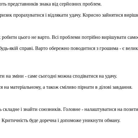
ють представників знака від серйозних проблем.
є ризик прорахуватися і відлякати удачу. Корисно зайнятися вирі
к робити цього не варто. Всі проблеми потрібно вирішувати само
будь-якій справі. Варто обережно поводитися з грошима - є велик
и на зміни - саме сьогодні можна сподіватися на удачу.
я на матеріальному, а також сміливо пірнати в ділові завдання.
 складне і знайти союзників. Головне - налаштуватися на позитив
. Критичність буде доречна і допоможе уникнути обману.