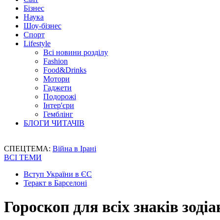
Бізнес
Наука
Шоу-бізнес
Спорт
Lifestyle
Всі новини розділу
Fashion
Food&Drinks
Мотори
Гаджети
Подорожі
Інтер'єри
Гемблінг
БЛОГИ ЧИТАЧІВ
СПЕЦТЕМА:
Війна в Ірані
ВСІ ТЕМИ
Вступ України в ЄС
Теракт в Барселоні
Гороскоп для всіх знаків зодіа