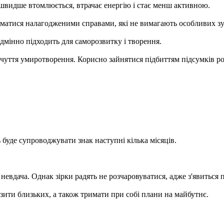
 швидше втомлюється, втрачає енергію і стає менш активною.
айматися налагодженими справами, які не вимагають особливих зус
ідмінно підходить для саморозвитку і творення.
дчуття умиротворення. Корисно зайнятися підбиттям підсумків ро
 буде супроводжувати знак наступні кілька місяців.
невдача. Однак зірки радять не розчаровуватися, адже з'явиться
зити близьких, а також тримати при собі плани на майбутнє.