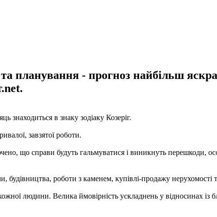
 та планування - прогноз найбільш яскр
.net.
ць знаходиться в знаку зодіаку Козеріг.
ивалої, завзятої роботи.
ено, що справи будуть гальмуватися і виникнуть перешкоди, осо
, будівництва, роботи з каменем, купівлі-продажу нерухомості т
" кожної людини. Велика ймовірність ускладнень у відносинах із