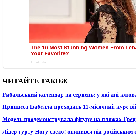
ЧИТАЙТЕ ТАКОЖ
Рибальський календар на серпень: у які дні клю
Принцеса Ізабелла проходить 11-місячний курс ві
Модель продемонструвала фігуру на пляжах Греці
Лідер гурту Ногу свело! опинився під російським 