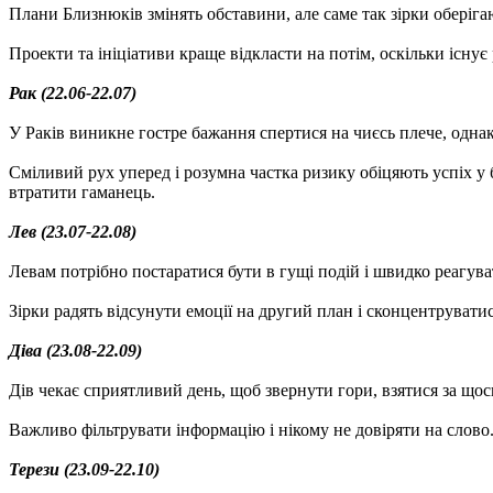
Плани Близнюків змінять обставини, але саме так зірки оберіга
Проекти та ініціативи краще відкласти на потім, оскільки існу
Рак (22.06-22.07)
У Раків виникне гостре бажання спертися на чиєсь плече, одна
Сміливий рух уперед і розумна частка ризику обіцяють успіх у 
втратити гаманець.
Лев (23.07-22.08)
Левам потрібно постаратися бути в гущі подій і швидко реагуват
Зірки радять відсунути емоції на другий план і сконцентруватис
Діва (23.08-22.09)
Дів чекає сприятливий день, щоб звернути гори, взятися за щось
Важливо фільтрувати інформацію і нікому не довіряти на слово
Терези (23.09-22.10)