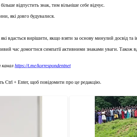
більше відпустить знак, тим вільніше себе відчує.
ини, які довго будувалися.
кі вдасться вирішити, якщо взяти за основу минулий досвід та і
ливий час домогтися симпатії активними знаками уваги. Також вд
ш канал
https://t.me/korrespondentnet
ь Ctrl + Enter, щоб повідомити про це редакцію.