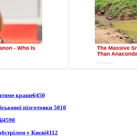
ватиме краще
6450
йськової підготовки
5010
ї
4590
обстрілом у Києві
4112